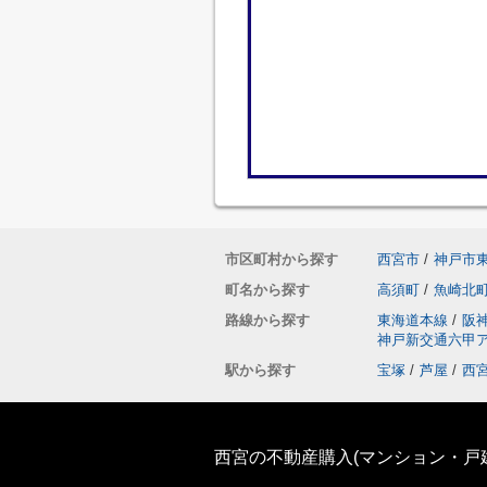
市区町村から探す
西宮市
/
神戸市
町名から探す
高須町
/
魚崎北
路線から探す
東海道本線
/
阪
神戸新交通六甲
駅から探す
宝塚
/
芦屋
/
西
西宮の不動産購入(マンション・戸