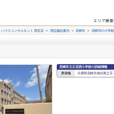
 ハウスコンサルタント 西宮店
>
周辺施設案内
>
尼崎市
>
尼崎市の小学校
尼崎市立立花西小学校の詳細情報
所在地
兵庫県尼崎市南武庫之荘３