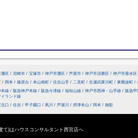
東灘区
/
尼崎市
/
宝塚市
/
神戸市灘区
/
芦屋市
/
神戸市須磨区
/
神戸市垂水区
町
/
岡本
/
篠原台
/
本山南町
/
住吉山手
/
二見町
/
生瀬武庫川町
/
東難波町
/
神本線
/
阪急神戸本線
/
阪急今津線
/
福知山線
/
神戸市西神・山手線
/
阪急甲
アイランド線
宮北口
/
住吉
/
甲子園口
/
夙川
/
芦屋川
/
摂津本山
/
岡本
/
御影
建て)はハウスコンサルタント西宮店へ