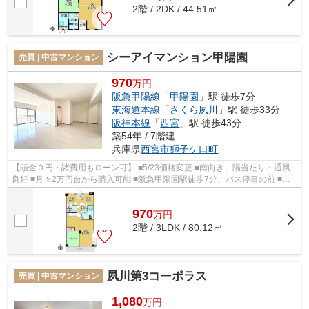
2階 / 2DK / 44.51㎡
シーアイマンション甲陽園
売買 | 中古マンション
970
万円
阪急甲陽線
「
甲陽園
」駅 徒歩7分
東海道本線
「
さくら夙川
」駅 徒歩33分
阪神本線
「
西宮
」駅 徒歩43分
築54年 / 7階建
兵庫県
西宮市
獅子ケ口町
【頭金０円・諸費用もローン可】 ■5/23価格変更 ■南向き、陽当たり・通風
良好 ■月々2万円台から購入可能 ■阪急甲陽園駅徒歩7分、バス停目の前 ■全
居室６帖以上 ■全居室彩光・収納有り...
970
万
円
2階 / 3LDK / 80.12㎡
夙川第3コーポラス
売買 | 中古マンション
1,080
万円