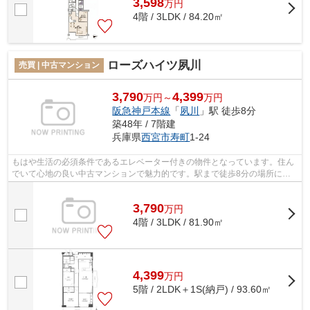
3,598
万
円
4階 / 3LDK / 84.20㎡
ローズハイツ夙川
売買 | 中古マンション
3,790
4,399
万円～
万円
阪急神戸本線
「
夙川
」駅 徒歩8分
築48年 / 7階建
兵庫県
西宮市
寿町
1-24
もはや生活の必須条件であるエレベーター付きの物件となっています。住ん
でいて心地の良い中古マンションで魅力的です。駅まで徒歩8分の場所にあ
る物件です。西宮市で新たな生活を始め...
3,790
万
円
4階 / 3LDK / 81.90㎡
4,399
万
円
5階 / 2LDK＋1S(納戸) / 93.60㎡