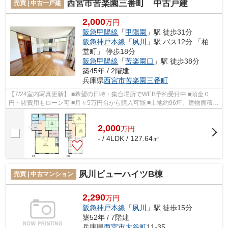
西宮市苦楽園三番町 中古戸建
売買 | 中古一戸建
2,000
万円
阪急甲陽線
「
甲陽園
」駅 徒歩31分
阪急神戸本線
「
夙川
」駅 バス12分 「柏
堂町」 停歩18分
阪急甲陽線
「
苦楽園口
」駅 徒歩38分
築45年 / 2階建
兵庫県
西宮市
苦楽園三番町
【7/24室内写真更新】 ■希望の日時・集合場所でWEB予約受付中 ■頭金０
円・諸費用もローン可 ■月々5万円台から購入可能 ■土地約96坪、建物面積約
127.64平米、4LDK ■カーポート2台駐車...
2,000
万
円
- / 4LDK / 127.64㎡
夙川ビューハイツB棟
売買 | 中古マンション
2,290
万円
阪急神戸本線
「
夙川
」駅 徒歩15分
築52年 / 7階建
兵庫県
西宮市
大谷町
11-35