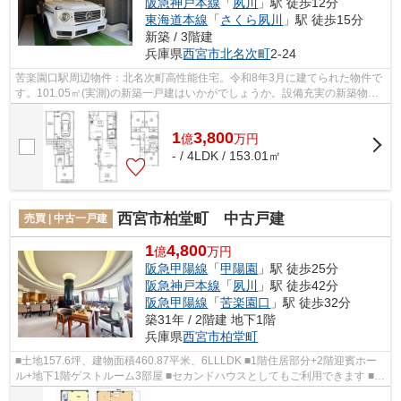
阪急神戸本線
「
夙川
」駅 徒歩12分
東海道本線
「
さくら夙川
」駅 徒歩15分
新築 / 3階建
兵庫県
西宮市
北名次町
2-24
苦楽園口駅周辺物件：北名次町高性能住宅。令和8年3月に建てられた物件で
す。101.05㎡(実測)の新築一戸建はいかがでしょうか。設備充実の新築物件
で新生活をはじめませんか。ハウスコ...
1
3,800
億
万
円
- / 4LDK / 153.01㎡
西宮市柏堂町 中古戸建
売買 | 中古一戸建
1
4,800
億
万円
阪急甲陽線
「
甲陽園
」駅 徒歩25分
阪急神戸本線
「
夙川
」駅 徒歩42分
阪急甲陽線
「
苦楽園口
」駅 徒歩32分
築31年 / 2階建 地下1階
兵庫県
西宮市
柏堂町
■土地157.6坪、建物面積460.87平米、6LLLDK ■1階住居部分+2階迎賓ホー
ル+地下1階ゲストルーム3部屋 ■セカンドハウスとしてもご利用できます ■駐
車スペース並列2台分 ■前面道路6.4ｍ ■...