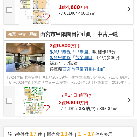
1
4,800
億
万
円
- / 6LDK / 460.87㎡
西宮市甲陽園目神山町 中古戸建
売買 | 中古一戸建
2
9,800
億
万円
阪急甲陽線
「
甲陽園
」駅 徒歩19分
阪急甲陽線
「
苦楽園口
」駅 徒歩36分
築33年 / 2階建
兵庫県
西宮市
甲陽園目神山町
【7/24大幅価格変更】 ■土地207.09坪、建物面積395.84平米、7LDK+納戸3
カ所 ■2024年8月内装リフォーム歴有り ■2024年10月外壁塗装、2025年7月
屋根リフォーム歴有り ■車庫4台分 ■南向き...
7月24日 値下げ
2
9,800
億
万
円
- / 7LDK＋3S(納戸) / 395.84㎡
17
18
1～17
該当物件数
件
販売数
件
件を表示