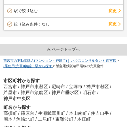
駅で絞り込む
変更
変更
絞り込み条件：
なし
ページトップへ
西宮市の不動産購入(マンション・戸建て)｜ ハウスコンサルタント 西宮店
>
(居住用(売買))路線・駅から探す
>
阪急電鉄阪急甲陽線の売買物件
市区町村から探す
西宮市
/
神戸市東灘区
/
尼崎市
/
宝塚市
/
神戸市灘区
/
芦屋市
/
神戸市須磨区
/
神戸市垂水区
/
明石市
/
神戸市中央区
町名から探す
高須町
/
篠原台
/
生瀬武庫川町
/
本山南町
/
住吉山手
/
岡本
/
魚崎北町
/
二見町
/
東難波町
/
本庄町