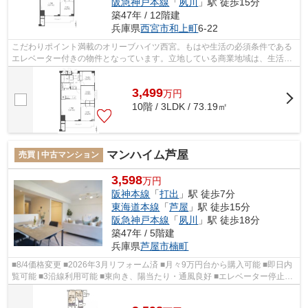
阪急神戸本線
「
夙川
」駅 徒歩15分
築47年 / 12階建
兵庫県
西宮市
和上町
6-22
こだわりポイント満載のオリーブハイツ西宮。もはや生活の必須条件である
エレベーター付きの物件となっています。立地している商業地域は、生活に
必要なスーパー、銀行等が近くにあり...
3,499
万
円
10階 / 3LDK / 73.19㎡
マンハイム芦屋
売買 | 中古マンション
3,598
万円
阪神本線
「
打出
」駅 徒歩7分
東海道本線
「
芦屋
」駅 徒歩15分
阪急神戸本線
「
夙川
」駅 徒歩18分
築47年 / 5階建
兵庫県
芦屋市
楠町
■8/4価格変更 ■2026年3月リフォーム済 ■月々9万円台から購入可能 ■即日内
覧可能 ■3沿線利用可能 ■東向き、陽当たり・通風良好 ■エレベーター停止階
■リビングにエアコン設置 ■トラ...