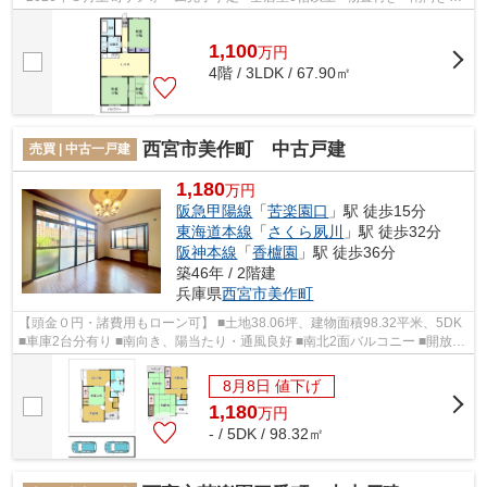
陽当たり・通風良好 ■月々2万円台か...
1,100
万
円
4階 / 3LDK / 67.90㎡
西宮市美作町 中古戸建
売買 | 中古一戸建
1,180
万円
阪急甲陽線
「
苦楽園口
」駅 徒歩15分
東海道本線
「
さくら夙川
」駅 徒歩32分
阪神本線
「
香櫨園
」駅 徒歩36分
築46年 / 2階建
兵庫県
西宮市
美作町
【頭金０円・諸費用もローン可】 ■土地38.06坪、建物面積98.32平米、5DK
■車庫2台分有り ■南向き、陽当たり・通風良好 ■南北2面バルコニー ■開放感
のある吹き抜けの玄関 ■全居室2面彩...
8月8日 値下げ
1,180
万
円
- / 5DK / 98.32㎡