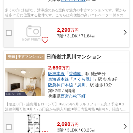
多くの方に好評な、清潔感のある室内が魅力の中古マンションです。駅から
徒歩15分に位置する物件です。こちらは利便性の高いエレベーター付きの物
件です。西宮市で知名度のある、夙川...
2,290
万
円
7階 / 3LDK / 71.84㎡
日商岩井夙川マンション
売買 | 中古マンション
2,690
万円
阪神本線
「
香櫨園
」駅 徒歩5分
東海道本線
「
さくら夙川
」駅 徒歩8分
阪急神戸本線
「
夙川
」駅 徒歩10分
築52年 / 5階建
兵庫県
西宮市
松下町
【頭金０円・諸費用もローン可】 ■2026年9月フルリフォーム完了予定 ■３
沿線利用可能 ■月々7万円台から購入可能 ■即日内覧可能 ■南向き、陽当た
り・通風良好 ■トランクルームなど収...
2,690
万
円
3階 / 3LDK / 63.25㎡