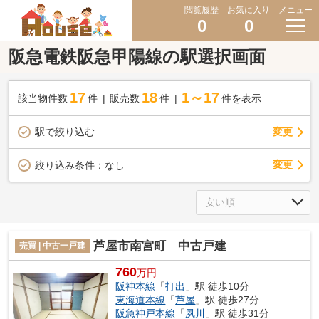
閲覧履歴
お気に入り
メニュー
0
0
阪急電鉄阪急甲陽線の駅選択画面
17
18
1～17
該当物件数
件
販売数
件
件を表示
駅で絞り込む
変更
変更
絞り込み条件：
なし
芦屋市南宮町 中古戸建
売買 | 中古一戸建
760
万円
阪神本線
「
打出
」駅 徒歩10分
東海道本線
「
芦屋
」駅 徒歩27分
阪急神戸本線
「
夙川
」駅 徒歩31分