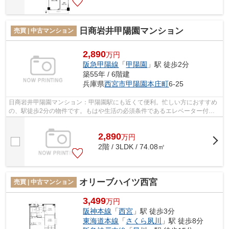
日商岩井甲陽園マンション
売買 | 中古マンション
2,890
万円
阪急甲陽線
「
甲陽園
」駅 徒歩2分
築55年 / 6階建
兵庫県
西宮市
甲陽園本庄町
6-25
日商岩井甲陽園マンション：甲陽園駅にも近くて便利。忙しい方におすすめ
の、駅徒歩2分の物件です。もはや生活の必須条件であるエレベーター付き
の物件となっています。中古マンション...
2,890
万
円
2階 / 3LDK / 74.08㎡
オリーブハイツ西宮
売買 | 中古マンション
3,499
万円
阪神本線
「
西宮
」駅 徒歩3分
東海道本線
「
さくら夙川
」駅 徒歩8分