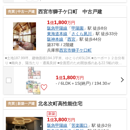
西宮市獅子ケ口町 中古戸建
売買 | 中古一戸建
1
1,800
億
万円
阪急甲陽線
「
甲陽園
」駅 徒歩8分
東海道本線
「
さくら夙川
」駅 徒歩33分
阪神本線
「
西宮
」駅 徒歩44分
築37年 / 2階建
兵庫県
西宮市
獅子ケ口町
■土地187.99坪、建物面積194.3平米、ゆとりの6SLDK ■カーポート２台分有
り ■南向き、陽当たり・通風良好 ■全面窓のため開放感のある22.5帖の吹抜
けのリビング ■納戸など収納充実 ■テ...
1
1,800
億
万
円
- / 6LDK＋1S(納戸) / 194.30㎡
北名次町高性能住宅
売買 | 新築一戸建
新築
1
3,800
億
万円
阪急甲陽線
「
苦楽園口
」駅 徒歩2分