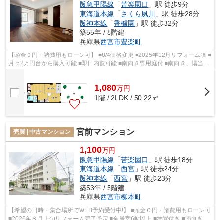
阪急甲陽線
「
苦楽園口
」駅 徒歩9分
東海道本線
「
さくら夙川
」駅 徒歩28分
阪神本線
「
香櫨園
」駅 徒歩32分
築55年 / 8階建
兵庫県
西宮市
豊楽町
【頭金０円・諸費用もローン可】 ■8/4価格変更 ■2025年12月リフォーム済 ■
月々2万円台から購入可能 ■即日内覧可能 ■南向き専用庭付 ■南向き、陽当
り・通風良好 ■全居室収納付 ■北夙川...
1,080
万
円
1階 / 2LDK / 50.22㎡
宮前マンション
売買 | 中古マンション
1,100
万円
阪急甲陽線
「
苦楽園口
」駅 徒歩18分
東海道本線
「
西宮
」駅 徒歩24分
阪神本線
「
西宮
」駅 徒歩23分
築53年 / 5階建
兵庫県
西宮市
柳本町
【希望の日時・集合場所でWEB予約受付中!】 ■頭金０円・諸費用もローン可
■2026年８月上旬リフォーム完了予定 ■全居室6帖以上 ■物置付き ■南向き、