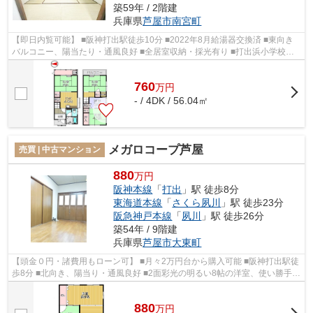
築59年 / 2階建
兵庫県
芦屋市
南宮町
【即日内覧可能】 ■阪神打出駅徒歩10分 ■2022年8月給湯器交換済 ■東向き
バルコニー、陽当たり・通風良好 ■全居室収納・採光有り ■打出浜小学校徒
歩2分、精道中学校徒歩6分 ■スーパー徒...
760
万
円
- / 4DK / 56.04㎡
メガロコープ芦屋
売買 | 中古マンション
880
万円
阪神本線
「
打出
」駅 徒歩8分
東海道本線
「
さくら夙川
」駅 徒歩23分
阪急神戸本線
「
夙川
」駅 徒歩26分
築54年 / 9階建
兵庫県
芦屋市
大東町
【頭金０円・諸費用もローン可】 ■月々2万円台から購入可能 ■阪神打出駅徒
歩8分 ■北向き、陽当り・通風良好 ■2面彩光の明るい8帖の洋室、使い勝手の
良い間取り ■スーパー隣接徒歩1分、...
880
万
円