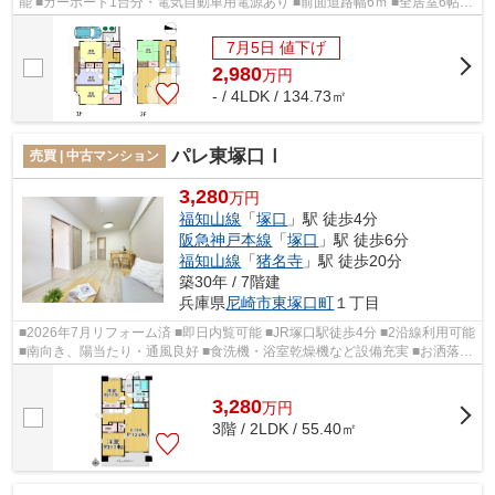
能 ■カーポート1台分・電気自動車用電源あり ■前面道路幅6ｍ ■全居室6帖以
上 ■設備・収納充実 ■リビング・居室...
7月5日 値下げ
2,980
万
円
- / 4LDK / 134.73㎡
パレ東塚口Ⅰ
売買 | 中古マンション
3,280
万円
福知山線
「
塚口
」駅 徒歩4分
阪急神戸本線
「
塚口
」駅 徒歩6分
福知山線
「
猪名寺
」駅 徒歩20分
築30年 / 7階建
兵庫県
尼崎市
東塚口町
１丁目
■2026年7月リフォーム済 ■即日内覧可能 ■JR塚口駅徒歩4分 ■2沿線利用可能
■南向き、陽当たり・通風良好 ■食洗機・浴室乾燥機など設備充実 ■お洒落な
デザイナーズマンション ■窓付き・...
3,280
万
円
3階 / 2LDK / 55.40㎡