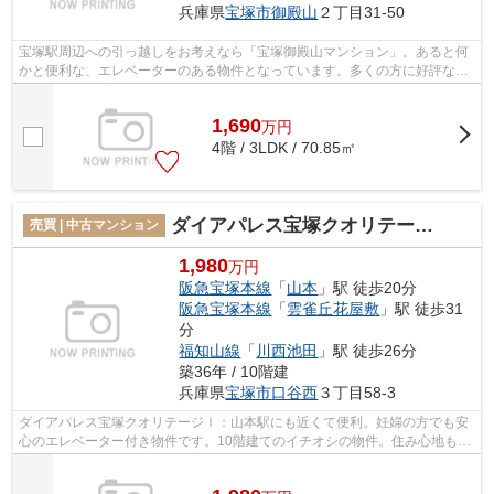
兵庫県
宝塚市
御殿山
２丁目31-50
宝塚駅周辺への引っ越しをお考えなら「宝塚御殿山マンション」。あると何
かと便利な、エレベーターのある物件となっています。多くの方に好評な、
清潔感のある室内が魅力の中古マンシ...
1,690
万
円
4階 / 3LDK / 70.85㎡
ダイアパレス宝塚クオリテージⅠ
売買 | 中古マンション
1,980
万円
阪急宝塚本線
「
山本
」駅 徒歩20分
阪急宝塚本線
「
雲雀丘花屋敷
」駅 徒歩31
分
福知山線
「
川西池田
」駅 徒歩26分
築36年 / 10階建
兵庫県
宝塚市
口谷西
３丁目58-3
ダイアパレス宝塚クオリテージⅠ：山本駅にも近くて便利。妊婦の方でも安
心のエレベーター付き物件です。10階建てのイチオシの物件。住み心地も充
実した、きれいな中古マンションです。...