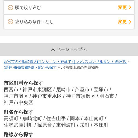
駅で絞り込む
変更
変更
絞り込み条件：
なし
ページトップへ
西宮市の不動産購入(マンション・戸建て)｜ ハウスコンサルタント 西宮店
>
(居住用(売買))路線・駅から探す
>
JR福知山線の売買物件
市区町村から探す
西宮市
/
神戸市東灘区
/
尼崎市
/
芦屋市
/
宝塚市
/
神戸市灘区
/
神戸市垂水区
/
神戸市須磨区
/
明石市
/
神戸市中央区
町名から探す
高須町
/
魚崎北町
/
住吉山手
/
岡本
/
本山南町
/
生瀬武庫川町
/
篠原台
/
東難波町
/
栄町
/
本庄町
路線から探す