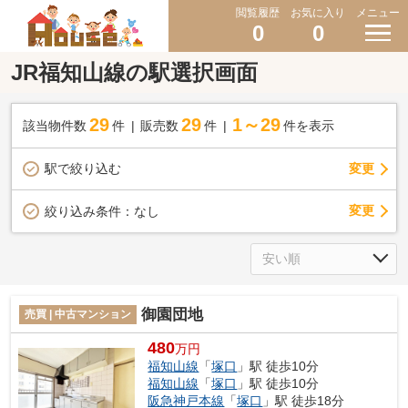
閲覧履歴
お気に入り
メニュー
0
0
JR福知山線の駅選択画面
29
29
1～29
該当物件数
件
販売数
件
件を表示
駅で絞り込む
変更
変更
絞り込み条件：
なし
御園団地
売買 | 中古マンション
480
万円
福知山線
「
塚口
」駅 徒歩10分
福知山線
「
塚口
」駅 徒歩10分
阪急神戸本線
「
塚口
」駅 徒歩18分