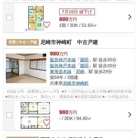
■室内洗濯機置き場有り ■小園小学...
7月16日 値下げ
880
万
円
1階 / 3DK / 51.63㎡
尼崎市神崎町 中古戸建
売買 | 中古一戸建
980
万円
阪急神戸本線
「
園田
」駅 徒歩20分
阪急神戸本線
「
園田
」駅 徒歩20分
東海道本線
「
尼崎
」駅 徒歩29分
築58年 / 2階建
兵庫県
尼崎市
神崎町
【頭金０円・諸費用もローン可】 ■月々2万円台から購入可能 ■即日内覧可能
■南向きバルコニー、陽当たり・通風良好 ■全居室2面彩光 ■バス停徒歩3分、
3沿線アクセス良好 ■浜小学校徒...
980
万
円
- / 3DK / 84.40㎡