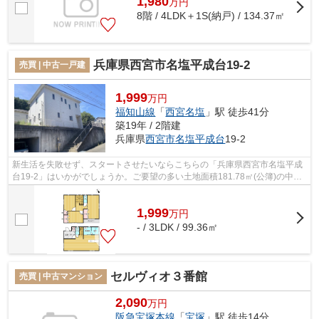
1,980
万
円
8階 / 4LDK＋1S(納戸) / 134.37㎡
兵庫県西宮市名塩平成台19-2
売買 | 中古一戸建
1,999
万円
福知山線
「
西宮名塩
」駅 徒歩41分
築19年 / 2階建
兵庫県
西宮市
名塩平成台
19-2
新生活を失敗せず、スタートさせたいならこちらの「兵庫県西宮市名塩平成
台19-2」はいかがでしょうか。ご要望の多い土地面積181.78㎡(公簿)の中古
一戸建です。第一種低層住居専用地域...
1,999
万
円
- / 3LDK / 99.36㎡
セルヴィオ３番館
売買 | 中古マンション
2,090
万円
阪急宝塚本線
「
宝塚
」駅 徒歩14分