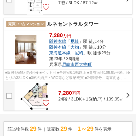
7階 / 3LDK / 87.12㎡
ルネセントラルタワー
売買 | 中古マンション
7,280
万円
阪神本線
「
尼崎
」駅 徒歩4分
阪神本線
「
大物
」駅 徒歩10分
東海道本線
「
尼崎
」駅 徒歩29分
築23年 / 36階建
兵庫県
尼崎市
西大物町
■阪神尼崎駅徒歩4分 ■ペット可 ■全居室6.1帖以上 ■専有面積109.95平米、ゆ
とりの3SLDK ■3帖の納戸・WIC等など収納充実 ■24階部分、南東向き、陽
当たり・眺望良好 ■３部屋に面した26.12...
7,280
万
円
24階 / 3LDK＋1S(納戸) / 109.95㎡
29
29
1～29
該当物件数
件
販売数
件
件を表示