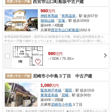
西宮市山口町船坂中古戸建
売買 | 中古一戸建
980
万円
神鉄有馬線
「
有馬温泉
」駅 徒歩57分
福知山線
「
宝塚
」駅 徒歩104分
築44年 / 4階建
兵庫県
西宮市
山口町船坂
1562-8
有馬温泉駅周辺物件：西宮市山口町船坂中古戸建。快適な室内環境を持つ、
中古の一戸建て物件となっています。土地面積は138.87㎡(公簿)で一押しで
す。有馬温泉近辺にある物件情報が満...
980
万
円
- / 5DK / 75.30㎡
尼崎市小中島３丁目 中古戸建
売買 | 中古一戸建
1,080
万円
阪急神戸本線
「
園田
」駅 徒歩15分
東海道本線
「
尼崎
」駅 徒歩30分
築49年 / 2階建
兵庫県
尼崎市
小中島
３丁目
【希望の日時・集合場所でWEB予約受付中!】 ■頭金０円・諸費用もローン可