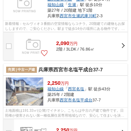
福知山線
「
生瀬
」駅 徒歩10分
築27年 / 20階建 地下1階
兵庫県
西宮市
生瀬武庫川町
2-3
新着情報：セルヴィオ３番館の空室情報ならコチラ。20階建ての建物もお探
ししますので、ご安心ください。駅まで徒歩14分の場所にある物件です。住
んでいて心地の良い中古マンションで...
2,090
万
円
2階 / 3LDK / 76.86㎡
兵庫県西宮市名塩平成台37-7
売買 | 中古一戸建
2,250
万円
福知山線
「
西宮名塩
」駅 徒歩43分
築25年 / 2階建
兵庫県
西宮市
名塩平成台
37-7
土地面積は191.33㎡(公簿)でイチオシ。こちらは中古の戸建て物件です。日
照権が侵害されない第一種低層住居専用地域なので、安心して住まいを決め
ることができる物件です。西宮名塩近...
2,250
万
円