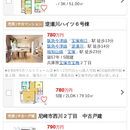
- / 3K / 51.00㎡
逆瀬川ハイツ６号棟
売買 | 中古マンション
780
万円
阪急今津線
「
宝塚南口
」駅 徒歩13分
阪急今津線
「
逆瀬川
」駅 徒歩14分
福知山線
「
宝塚
」駅 徒歩23分
築57年 / 5階建
兵庫県
宝塚市
宝梅
２丁目
■令和6年5月フルリフォーム済 ■月々2万円台から購入可能 ■2沿線利用可能 ■
最上階、南向き、陽当たり・眺望・通風良好 ■宝塚市内の夜景が楽しめます
■扉を使わずに空間を分けられる...
780
万
円
5階 / 2LDK / 79.10㎡
尼崎市西川２丁目 中古戸建
売買 | 中古一戸建
790
万円