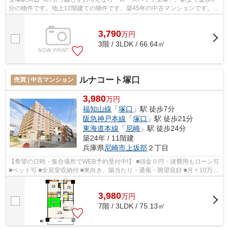
分の物件です。地上12階建ての物件です。築45年の中古マンションです。住
まい探しを始める方は、ハウスコンサル...
3,790
万
円
3階 / 3LDK / 66.64㎡
ルナコート塚口
売買 | 中古マンション
3,980
万円
福知山線
「
塚口
」駅 徒歩7分
阪急神戸本線
「
塚口
」駅 徒歩21分
東海道本線
「
尼崎
」駅 徒歩24分
築24年 / 11階建
兵庫県
尼崎市
上坂部
２丁目
【希望の日時・集合場所でWEB予約受付中!】 ■頭金０円・諸費用もローン可
■ペット可 ■全居室収納付 ■東向き、陽当たり・通風・眺望良好 ■月々10万円
台から購入可能 ■浴室乾燥機・食...
3,980
万
円
7階 / 3LDK / 75.13㎡