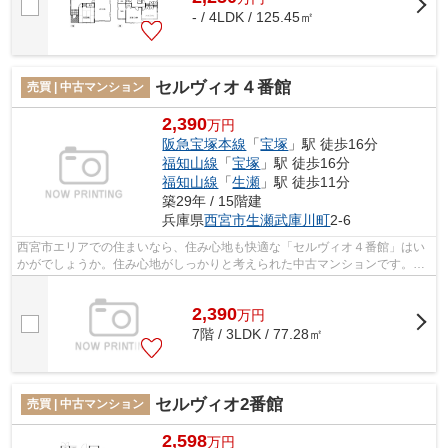
- / 4LDK / 125.45㎡
セルヴィオ４番館
売買 | 中古マンション
2,390
万円
阪急宝塚本線
「
宝塚
」駅 徒歩16分
福知山線
「
宝塚
」駅 徒歩16分
福知山線
「
生瀬
」駅 徒歩11分
築29年 / 15階建
兵庫県
西宮市
生瀬武庫川町
2-6
西宮市エリアでの住まいなら、住み心地も快適な「セルヴィオ４番館」はい
かがでしょうか。住み心地がしっかりと考えられた中古マンションです。こ
ちらはエレベーター付き物件です。地...
2,390
万
円
7階 / 3LDK / 77.28㎡
セルヴィオ2番館
売買 | 中古マンション
2,598
万円