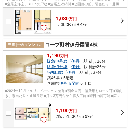
■全居室洋室、3LDKの戸建 ■全居室収納付 ■公園目の前、陽当たり・通風良
好 ■月々2万円台から購入可能 ■即日...
1,080
万
円
- / 3LDK / 59.49㎡
コープ野村伊丹昆陽A棟
売買 | 中古マンション
1,190
万円
阪急伊丹線
「
伊丹
」駅 徒歩26分
阪急伊丹線
「
伊丹
」駅 徒歩26分
福知山線
「
伊丹
」駅 徒歩37分
築46年 / 5階建
兵庫県
伊丹市
昆陽
５丁目
■2024年12月フルリノベーション歴有 ■頭金０円・諸費用もローン可 ■南向
き、陽当たり・通風良好 ■月々3万円台から購入可能 ■即日内覧可能 ■広々空
間をお好きにアレンジできるスタイ...
1,190
万
円
2階 / 2LDK / 66.99㎡