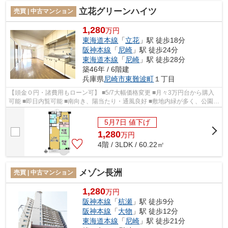
立花グリーンハイツ
売買 | 中古マンション
1,280
万円
東海道本線
「
立花
」駅 徒歩18分
阪神本線
「
尼崎
」駅 徒歩24分
東海道本線
「
尼崎
」駅 徒歩28分
築46年 / 6階建
兵庫県
尼崎市
東難波町
１丁目
【頭金０円・諸費用もローン可】 ■5/7大幅価格変更 ■月々3万円台から購入
可能 ■即日内覧可能 ■南向き、陽当たり・通風良好 ■敷地内緑が多く、公園・
遊具有り ■大林組・銭高組施工、全...
5月7日 値下げ
1,280
万
円
4階 / 3LDK / 60.22㎡
メゾン長洲
売買 | 中古マンション
1,280
万円
阪神本線
「
杭瀬
」駅 徒歩9分
阪神本線
「
大物
」駅 徒歩12分
東海道本線
「
尼崎
」駅 徒歩21分