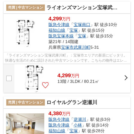
ライオンズマンション宝塚武庫川町
売買 | 中古マンション
4,299
万円
阪急今津線
「
宝塚南口
」駅 徒歩10分
福知山線
「
宝塚
」駅 徒歩15分
阪急宝塚本線
「
宝塚
」駅 徒歩15分
築21年 / 14階建
兵庫県
宝塚市
武庫川町
5-31
「ライオンズマンション宝塚武庫川町」：宝塚市エリアの新居にピッタリ。
快適な生活のために設計された中古マンションです。こちらの物件はエレベ
ーター付きです。駅から徒歩10分圏内...
4,299
万
円
13階 / 3LDK / 80.21㎡
ロイヤルグラン逆瀬川
売買 | 中古マンション
4,380
万円
阪急今津線
「
逆瀬川
」駅 徒歩3分
阪急今津線
「
小林
」駅 徒歩14分
福知山線
「
宝塚
」駅 徒歩28分