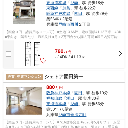
東海道本線
「
尼崎
」駅 徒歩18分
東西線
「
加島
」駅 徒歩22分
阪急神戸本線
「
園田
」駅 徒歩29分
築56年 / 2階建
兵庫県
尼崎市
西川
２丁目
【頭金０円・諸費用もローン可】 ■土地13.66坪、建物面積41.13平米、4DK
■東向き、陽当たり・通風良好 ■月々2万円台から購入可能 ■即日内覧可能 ■
車庫１台分有り ■浜小学校徒歩5分、...
790
万
円
- / 4DK / 41.13㎡
シェトア園田第一
売買 | 中古マンション
880
万円
阪急神戸本線
「
園田
」駅 徒歩10分
福知山線
「
塚口
」駅 徒歩30分
東海道本線
「
尼崎
」駅 徒歩36分
築53年 / 8階建
兵庫県
尼崎市
善法寺町
【頭金０円・諸費用もローン可】 ■7/16価格変更 ■2020年5月リフォーム歴
有 ■月2々万円台から購入可能 ■即日内覧可能 ■南向き、陽当たり・通風良好