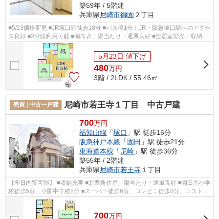
築59年 / 5階建
兵庫県
尼崎市
御園
２丁目
■5/23価格変更 ■JR塚口駅徒歩10分 ■バス停1分！JR・阪急塚口駅へのアクセ
ス良好 ■2沿線利用可能 ■南向き、陽当たり・通風良好 ■全居室彩光・収納有
り ■水廻り窓付き、換気・採光良好 ■...
5月23日 値下げ
480
万
円
3階 / 2LDK / 55.46㎡
尼崎市若王寺１丁目 中古戸建
売買 | 中古一戸建
700
万円
福知山線
「
塚口
」駅 徒歩16分
阪急神戸本線
「
園田
」駅 徒歩21分
東海道本線
「
尼崎
」駅 徒歩36分
築55年 / 2階建
兵庫県
尼崎市
若王寺
１丁目
【即日内覧可能】 ■収納充実 ■北西角住戸、陽当たり・通風良好 ■園田南小学
校徒歩5分、小園中学校8分 ■スーパー徒歩6分、コンビニ徒歩8分、コストコ
徒歩9分 ■生活施設が近隣にあり大...
700
万
円