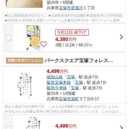
築20年 / 6階建
兵庫県
宝塚市
逆瀬川
１丁目
■5/11価格変更200万ダウン ■分譲車庫権利付(近隣駐車場相場 約２万円程度)
■2026年４月和室を洋室にリフォーム済 ■2025年12月一部リフォーム歴有 ■
月々11万円台から購入可能 ■即日内...
5月11日 値下げ
4,380
万
円
2階 / 2LDK / 88.07㎡
パークスクエア宝塚フォレストタワー
売買 | 中古マンション
4,499
万円
福知山線
「
宝塚
」駅 徒歩7分
阪急宝塚本線
「
宝塚
」駅 徒歩7分
阪急今津線
「
宝塚
」駅 徒歩7分
築25年 / 14階建
兵庫県
宝塚市
栄町
３丁目9-17
駅から徒歩7分の物件です。こちらの14階建ての物件はいかがでしょうか。
中古ながらも綺麗な室内と魅力的な住環境のマンションです。こちらはエレ
ベーター付き物件です。宝塚市エリアに...
4,499
万
円