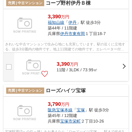
コープ野村伊丹Ｂ棟
売買 | 中古マンション
3,390
万円
福知山線
「
伊丹
」駅 徒歩3分
築44年 / 11階建
兵庫県
伊丹市
東有岡
１丁目18-7
きれいな中古マンションで住み心地にも充実しています。駅の近くに立地す
る、徒歩3分圏内の物件です。地上11階建ての物件です。エレベーター付き
の物件なので、重い荷物を運ぶ時に便利...
3,390
万
円
11階 / 3LDK / 73.99㎡
ローズハイツ宝塚
売買 | 中古マンション
3,790
万円
阪急宝塚本線
「
宝塚
」駅 徒歩3分
築45年 / 12階建
兵庫県
宝塚市
栄町
２丁目10-26
宝塚駅周辺への引っ越しをお考えなら「ローズハイツ宝塚」。駅まで徒歩3