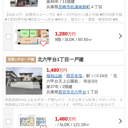
築46年 / 11階建
兵庫県
尼崎市
杭瀬南新町
４丁目
【頭金０円・諸費用もローン可】 ■月々3万円台から購入可能 ■即日内覧可能
■２駅利用可能 ■防音ルーム付き ■南向き、陽当たり・通風・眺望良好 ■敷地
内に公園有り ■浦風小学校徒歩4...
1,280
万
円
9階 / 3LDK / 60.50㎡
北六甲台1丁目一戸建
売買 | 中古一戸建
1,480
万円
福知山線
「
西宮名塩
」駅 バス24分 「北
六甲台天上公園前」 停歩3分
築37年 / 2階建
兵庫県
西宮市
北六甲台
１丁目
前面道路6m以上ある中古一戸建なので、大きな車でも駐車しやすいです。土
地面積は210.48㎡(公簿)となっております。60坪以上の広さがあるので、二
世帯でも住むことができて安心です。...
1,480
万
円
- / 5LDK / 121.28㎡