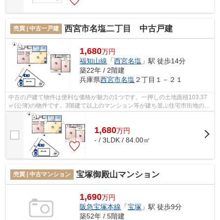
西宮市名塩二丁目 中古戸建
売買 | 中古一戸建
1,680
万円
福知山線
「
西宮名塩
」駅 徒歩14分
築22年 / 2階建
兵庫県
西宮市
名塩
２丁目１－２１
中古の戸建て物件は便利な価格が魅力の1つです。一押しの土地面積103.37
㎡(公簿)の物件です。3階建て以上のマンション等が建ち並ぶ住宅市街地の良
好な居住環境が保護された第二種中高...
1,680
万
円
- / 3LDK / 84.00㎡
宝塚御殿山マンション
売買 | 中古マンション
1,690
万円
阪急宝塚本線
「
宝塚
」駅 徒歩9分
築52年 / 5階建