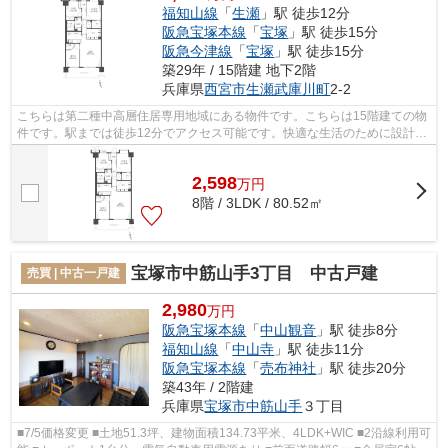
福知山線
「
生瀬
」駅 徒歩12分
阪急宝塚本線
「
宝塚
」駅 徒歩15分
阪急今津線
「
宝塚
」駅 徒歩15分
築29年 / 15階建 地下2階
兵庫県
西宮市
生瀬武庫川町
2-2
こちらは第二種中高層住居専用地域にある物件です。こちらは15階建ての物
件です。駅までは徒歩12分でアクセス可能です。快適な生活のために設計さ
れた中古マンションです。快適に住め...
2,598
万
円
8階 / 3LDK / 80.52㎡
宝塚市中筋山手3丁目 中古戸建
売買 | 中古一戸建
2,980
万円
阪急宝塚本線
「
中山観音
」駅 徒歩8分
福知山線
「
中山寺
」駅 徒歩11分
阪急宝塚本線
「
売布神社
」駅 徒歩20分
築43年 / 2階建
兵庫県
宝塚市
中筋山手
３丁目
■7/5価格変更 ■土地51.3坪、建物面積134.73平米、4LDK+WIC ■2沿線利用可