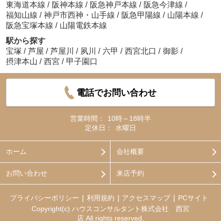
東海道本線
/
阪神本線
/
阪急神戸本線
/
阪急今津線
/
福知山線
/
神戸市西神・山手線
/
阪急甲陽線
/
山陽本線
/
阪急宝塚本線
/
山陽電鉄本線
駅から探す
宝塚
/
芦屋
/
芦屋川
/
夙川
/
六甲
/
西宮北口
/
御影
/
摂津本山
/
西宮
/
甲子園口
電話でお問い合わせ
営業時間：
10時～18時半
定休日：
水曜日
ホーム
会社概要
お問い合わせ
来店予約
プライバシーポリシー
利用規約
アクセスマップ
PCサイト
Copyright(c) ハウスコンサルタント株式会社 西宮
店 All rights reserved.