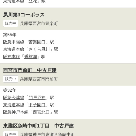
東海道本線
「
立花
」駅
夙川第3コーポラス
兵庫県西宮市豊楽町
販売中
築55年
阪急甲陽線
「
苦楽園口
」駅
東海道本線
「
さくら夙川
」駅
阪神本線
「
香櫨園
」駅
西宮市門前町 中古戸建
兵庫県西宮市門前町
販売中
築32年
阪急今津線
「
門戸厄神
」駅
東海道本線
「
甲子園口
」駅
阪急神戸本線
「
西宮北口
」駅
東灘区魚崎中町1丁目 中古戸建
兵庫県神戸市東灘区魚崎中町
販売中