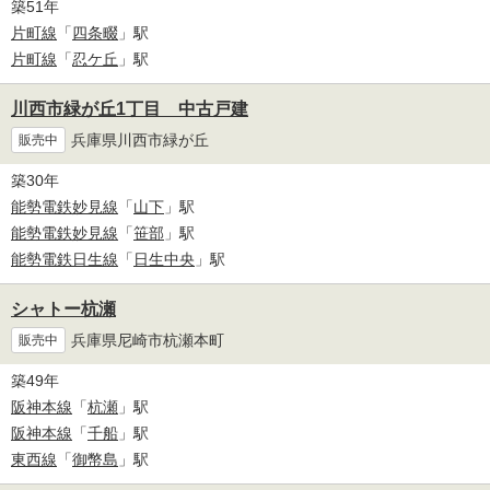
築51年
片町線
「
四条畷
」駅
片町線
「
忍ケ丘
」駅
川西市緑が丘1丁目 中古戸建
兵庫県川西市緑が丘
販売中
築30年
能勢電鉄妙見線
「
山下
」駅
能勢電鉄妙見線
「
笹部
」駅
能勢電鉄日生線
「
日生中央
」駅
シャトー杭瀬
兵庫県尼崎市杭瀬本町
販売中
築49年
阪神本線
「
杭瀬
」駅
阪神本線
「
千船
」駅
東西線
「
御幣島
」駅