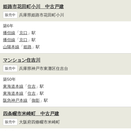
姫路市花田町小川 中古戸建
兵庫県姫路市花田町小川
販売中
築6年
播但線
「
京口
」駅
播但線
「
京口
」駅
山陽本線
「
姫路
」駅
マンション住吉川
兵庫県神戸市東灘区住吉台
販売中
築50年
東海道本線
「
住吉
」駅
東海道本線
「
住吉
」駅
阪急神戸本線
「
御影
」駅
四条畷市米崎町 中古戸建
大阪府四條畷市米崎町
販売中