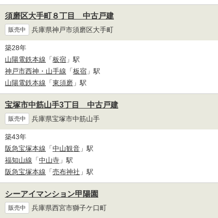
須磨区大手町８丁目 中古戸建
兵庫県神戸市須磨区大手町
販売中
築28年
山陽電鉄本線
「
板宿
」駅
神戸市西神・山手線
「
板宿
」駅
山陽電鉄本線
「
東須磨
」駅
宝塚市中筋山手3丁目 中古戸建
兵庫県宝塚市中筋山手
販売中
築43年
阪急宝塚本線
「
中山観音
」駅
福知山線
「
中山寺
」駅
阪急宝塚本線
「
売布神社
」駅
シーアイマンション甲陽園
兵庫県西宮市獅子ケ口町
販売中