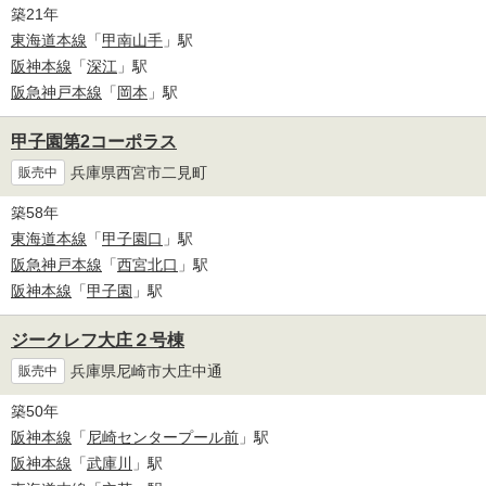
築21年
東海道本線
「
甲南山手
」駅
阪神本線
「
深江
」駅
阪急神戸本線
「
岡本
」駅
甲子園第2コーポラス
兵庫県西宮市二見町
販売中
築58年
東海道本線
「
甲子園口
」駅
阪急神戸本線
「
西宮北口
」駅
阪神本線
「
甲子園
」駅
ジークレフ大庄２号棟
兵庫県尼崎市大庄中通
販売中
築50年
阪神本線
「
尼崎センタープール前
」駅
阪神本線
「
武庫川
」駅