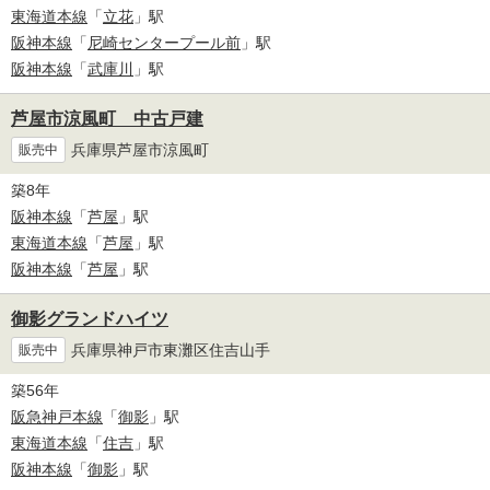
東海道本線
「
立花
」駅
阪神本線
「
尼崎センタープール前
」駅
阪神本線
「
武庫川
」駅
芦屋市涼風町 中古戸建
兵庫県芦屋市涼風町
販売中
築8年
阪神本線
「
芦屋
」駅
東海道本線
「
芦屋
」駅
阪神本線
「
芦屋
」駅
御影グランドハイツ
兵庫県神戸市東灘区住吉山手
販売中
築56年
阪急神戸本線
「
御影
」駅
東海道本線
「
住吉
」駅
阪神本線
「
御影
」駅