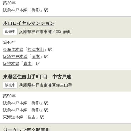
築20年
阪急神戸本線
「
御影
」駅
本山ロイヤルマンション
兵庫県神戸市東灘区本山南町
販売中
築40年
東海道本線
「
摂津本山
」駅
阪急神戸本線
「
岡本
」駅
阪神本線
「
青木
」駅
東灘区住吉山手6丁目 中古戸建
兵庫県神戸市東灘区住吉山手
販売中
築50年
阪急神戸本線
「
御影
」駅
阪急神戸本線
「
御影
」駅
東海道本線
「
住吉
」駅
ジークレフ第２武庫川