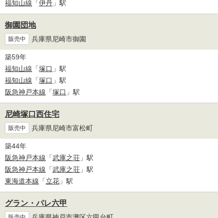
福知山線
「
伊丹
」駅
御園団地
兵庫県尼崎市御園
販売中
築59年
福知山線
「
塚口
」駅
福知山線
「
塚口
」駅
阪急神戸本線
「
塚口
」駅
尼崎塚口西住宅
兵庫県尼崎市富松町
販売中
築44年
阪急神戸本線
「
武庫之荘
」駅
阪急神戸本線
「
武庫之荘
」駅
東海道本線
「
立花
」駅
グラン・パレ六甲
兵庫県神戸市灘区六甲台町
販売中