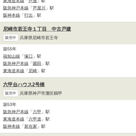
東海道本線
「
芦屋
」駅
阪急神戸本線
「
芦屋川
」駅
阪神本線
「
打出
」駅
尼崎市若王寺１丁目 中古戸建
兵庫県尼崎市若王寺
販売中
築55年
福知山線
「
塚口
」駅
阪急神戸本線
「
園田
」駅
東海道本線
「
尼崎
」駅
六甲台ハウス2号棟
兵庫県神戸市灘区鶴甲
販売中
築53年
阪急神戸本線
「
六甲
」駅
東海道本線
「
六甲道
」駅
阪神本線
「
新在家
」駅