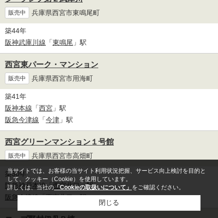
兵庫県西宮市東鳴尾町
販売中
築44年
阪神武庫川線
「
東鳴尾
」駅
西宮東パーク・マンション
兵庫県西宮市用海町
販売中
築41年
阪神本線
「
西宮
」駅
阪急今津線
「
今津
」駅
西宮グリーンマンション１号館
兵庫県西宮市高畑町
販売中
当サイトでは、お客様の当サイト利用状況把握、サービス向上検討を目的と
築50年
して、クッキー（Cookie）を使用しています。
阪急神戸本線
「
西宮北口
」駅
詳しくは、当社の
「Cookieの取扱いについて」
をご確認ください。
阪急今津線
「
西宮北口
」駅
閉じる