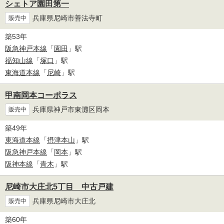
シェトア園田第一
兵庫県尼崎市善法寺町
販売中
築53年
阪急神戸本線
「
園田
」駅
福知山線
「
塚口
」駅
東海道本線
「
尼崎
」駅
甲南岡本コーポラス
兵庫県神戸市東灘区岡本
販売中
築49年
東海道本線
「
摂津本山
」駅
阪急神戸本線
「
岡本
」駅
阪神本線
「
青木
」駅
尼崎市大庄北5丁目 中古戸建
兵庫県尼崎市大庄北
販売中
築60年