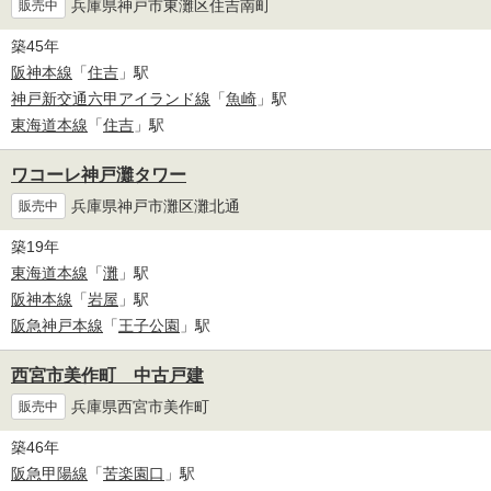
兵庫県神戸市東灘区住吉南町
販売中
築45年
阪神本線
「
住吉
」駅
神戸新交通六甲アイランド線
「
魚崎
」駅
東海道本線
「
住吉
」駅
ワコーレ神戸灘タワー
兵庫県神戸市灘区灘北通
販売中
築19年
東海道本線
「
灘
」駅
阪神本線
「
岩屋
」駅
阪急神戸本線
「
王子公園
」駅
西宮市美作町 中古戸建
兵庫県西宮市美作町
販売中
築46年
阪急甲陽線
「
苦楽園口
」駅