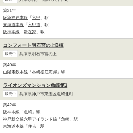
築31年
阪急神戸本線
「
六甲
」駅
東海道本線
「
六甲道
」駅
阪神本線
「
新在家
」駅
コンフォート明石宮の上B棟
兵庫県明石市宮の上
販売中
築40年
山陽電鉄本線
「
林崎松江海岸
」駅
ライオンズマンション魚崎第3
兵庫県神戸市東灘区魚崎北町
販売中
築42年
阪神本線
「
魚崎
」駅
神戸新交通六甲アイランド線
「
魚崎
」駅
東海道本線
「
住吉
」駅