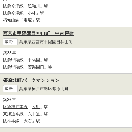
阪急今津線
「
逆瀬川
」駅
阪急今津線
「
小林
」駅
福知山線
「
宝塚
」駅
西宮市甲陽園目神山町 中古戸建
兵庫県西宮市甲陽園目神山町
販売中
築33年
阪急甲陽線
「
甲陽園
」駅
阪急甲陽線
「
苦楽園口
」駅
篠原北町パークマンション
兵庫県神戸市灘区篠原北町
販売中
築36年
阪急神戸本線
「
六甲
」駅
東海道本線
「
六甲道
」駅
阪神本線
「
大石
」駅