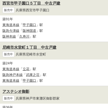
西宮市甲子園口５丁目 中古戸建
兵庫県西宮市甲子園口
販売中
築91年
東海道本線
「
甲子園口
」駅
阪急今津線
「
阪神国道
」駅
阪神本線
「
久寿川
」駅
尼崎市水堂町１丁目 中古戸建
兵庫県尼崎市水堂町
販売中
築24年
東海道本線
「
立花
」駅
阪急神戸本線
「
武庫之荘
」駅
東海道本線
「
甲子園口
」駅
アステシオ御影
兵庫県神戸市東灘区御影郡家
販売中
築36年