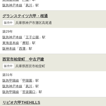
阪急神戸本線
「
夙川
」駅
グランステイツ六甲・桜通
兵庫県神戸市灘区高尾通
販売中
築29年
阪急神戸本線
「
王子公園
」駅
東海道本線
「
摩耶
」駅
阪神本線
「
西灘
」駅
西宮市柏堂町 中古戸建
兵庫県西宮市柏堂町
販売中
築31年
阪急甲陽線
「
甲陽園
」駅
阪急神戸本線
「
夙川
」駅
阪急甲陽線
「
苦楽園口
」駅
リビオ六甲THEHILLS