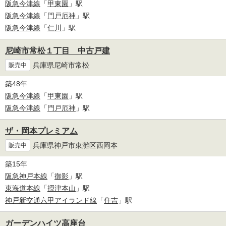
阪急今津線
「
甲東園
」駅
阪急今津線
「
門戸厄神
」駅
阪急今津線
「
仁川
」駅
尼崎市常松１丁目 中古戸建
兵庫県尼崎市常松
販売中
築48年
阪急今津線
「
甲東園
」駅
阪急今津線
「
門戸厄神
」駅
ザ・岡本プレミアム
兵庫県神戸市東灘区西岡本
販売中
築15年
阪急神戸本線
「
御影
」駅
東海道本線
「
摂津本山
」駅
神戸新交通六甲アイランド線
「
住吉
」駅
ガーデンハイツ高座台