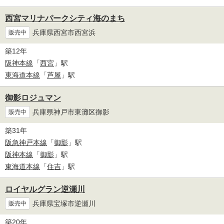
西宮マリナパークシティ海のまち
兵庫県西宮市西宮浜
販売中
築12年
阪神本線
「
西宮
」駅
東海道本線
「
芦屋
」駅
御影ロジュマン
兵庫県神戸市東灘区御影
販売中
築31年
阪急神戸本線
「
御影
」駅
阪神本線
「
御影
」駅
東海道本線
「
住吉
」駅
ロイヤルグラン逆瀬川
兵庫県宝塚市逆瀬川
販売中
築20年