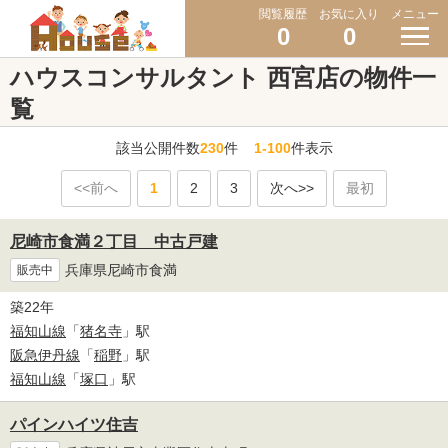
閲覧履歴
お気に入り
メニュー
0
0
ハウスコンサルタント 西宮店の物件一
覧
該当公開件数
230
件
1-100
件表示
<<前へ
1
2
3
次へ>>
最初
尼崎市食満２丁目 中古戸建
兵庫県尼崎市食満
販売中
築22年
福知山線
「
猪名寺
」駅
阪急伊丹線
「
稲野
」駅
福知山線
「
塚口
」駅
パインハイツ住吉