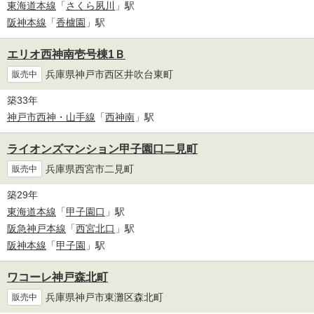
東海道本線
「
さくら夙川
」駅
阪神本線
「
香櫨園
」駅
エリオ西神南壱号棟1Ｂ
兵庫県神戸市西区井吹台東町
販売中
築33年
神戸市西神・山手線
「
西神南
」駅
ライオンズマンション甲子園口二見町
兵庫県西宮市二見町
販売中
築29年
東海道本線
「
甲子園口
」駅
阪急神戸本線
「
西宮北口
」駅
阪神本線
「
甲子園
」駅
ワコーレ神戸森北町
兵庫県神戸市東灘区森北町
販売中