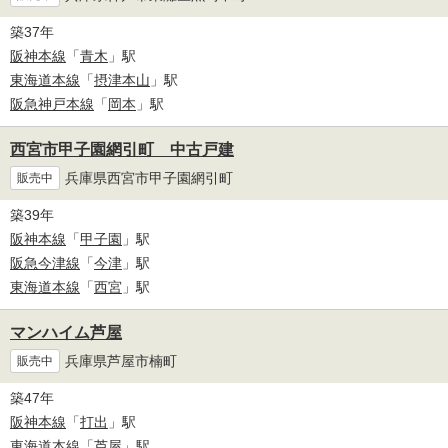
築37年
阪神本線
「
青木
」駅
東海道本線
「
摂津本山
」駅
阪急神戸本線
「
岡本
」駅
西宮市甲子園網引町 中古戸建
兵庫県西宮市甲子園網引町
販売中
築39年
阪神本線
「
甲子園
」駅
阪急今津線
「
今津
」駅
東海道本線
「
西宮
」駅
マンハイム芦屋
兵庫県芦屋市楠町
販売中
築47年
阪神本線
「
打出
」駅
東海道本線
「
芦屋
」駅