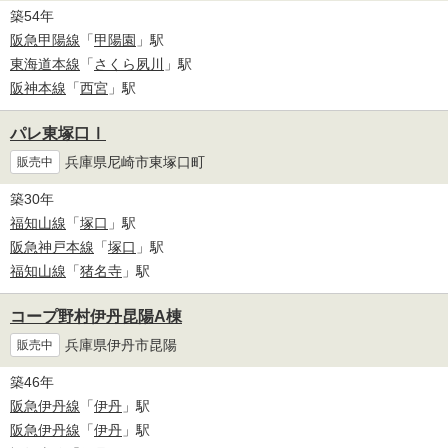
築54年
阪急甲陽線
「
甲陽園
」駅
東海道本線
「
さくら夙川
」駅
阪神本線
「
西宮
」駅
パレ東塚口Ⅰ
兵庫県尼崎市東塚口町
販売中
築30年
福知山線
「
塚口
」駅
阪急神戸本線
「
塚口
」駅
福知山線
「
猪名寺
」駅
コープ野村伊丹昆陽A棟
兵庫県伊丹市昆陽
販売中
築46年
阪急伊丹線
「
伊丹
」駅
阪急伊丹線
「
伊丹
」駅