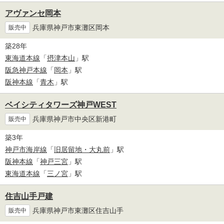
アヴァンセ岡本
兵庫県神戸市東灘区岡本
販売中
築28年
東海道本線
「
摂津本山
」駅
阪急神戸本線
「
岡本
」駅
阪神本線
「
青木
」駅
ベイシティタワーズ神戸WEST
兵庫県神戸市中央区新港町
販売中
築3年
神戸市海岸線
「
旧居留地・大丸前
」駅
阪神本線
「
神戸三宮
」駅
東海道本線
「
三ノ宮
」駅
住吉山手戸建
兵庫県神戸市東灘区住吉山手
販売中