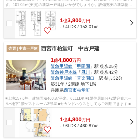
す。101.05㎡(実測)の新築一戸建はいかがでしょうか。設備充実の新築物件
で新生活をはじめませんか。ハウスコ...
1
3,800
億
万
円
- / 4LDK / 153.01㎡
西宮市柏堂町 中古戸建
売買 | 中古一戸建
1
4,800
億
万円
阪急甲陽線
「
甲陽園
」駅 徒歩25分
阪急神戸本線
「
夙川
」駅 徒歩42分
阪急甲陽線
「
苦楽園口
」駅 徒歩32分
築31年 / 2階建 地下1階
兵庫県
西宮市
柏堂町
■土地157.6坪、建物面積460.87平米、6LLLDK ■1階住居部分+2階迎賓ホー
ル+地下1階ゲストルーム3部屋 ■セカンドハウスとしてもご利用できます ■駐
車スペース並列2台分 ■前面道路6.4ｍ ■...
1
4,800
億
万
円
- / 6LDK / 460.87㎡