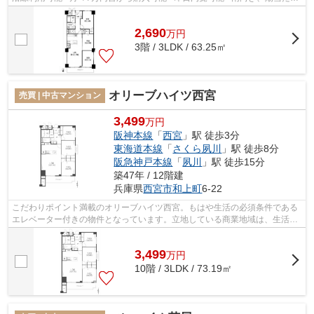
り・通風良好 ■トランクルームなど収...
2,690
万
円
3階 / 3LDK / 63.25㎡
オリーブハイツ西宮
売買 | 中古マンション
3,499
万円
阪神本線
「
西宮
」駅 徒歩3分
東海道本線
「
さくら夙川
」駅 徒歩8分
阪急神戸本線
「
夙川
」駅 徒歩15分
築47年 / 12階建
兵庫県
西宮市
和上町
6-22
こだわりポイント満載のオリーブハイツ西宮。もはや生活の必須条件である
エレベーター付きの物件となっています。立地している商業地域は、生活に
必要なスーパー、銀行等が近くにあり...
3,499
万
円
10階 / 3LDK / 73.19㎡