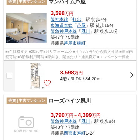
マンハイム芦屋
売買 | 中古マンション
3,598
万円
阪神本線
「
打出
」駅 徒歩7分
東海道本線
「
芦屋
」駅 徒歩15分
阪急神戸本線
「
夙川
」駅 徒歩18分
築47年 / 5階建
兵庫県
芦屋市
楠町
■8/4価格変更 ■2026年3月リフォーム済 ■月々9万円台から購入可能 ■即日内
覧可能 ■3沿線利用可能 ■東向き、陽当たり・通風良好 ■エレベーター停止階
■リビングにエアコン設置 ■トラ...
3,598
万
円
4階 / 3LDK / 84.20㎡
ローズハイツ夙川
売買 | 中古マンション
3,790
4,399
万円～
万円
阪急神戸本線
「
夙川
」駅 徒歩8分
築48年 / 7階建
兵庫県
西宮市
寿町
1-24