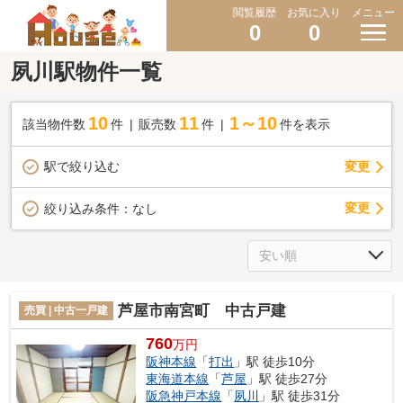
閲覧履歴
お気に入り
メニュー
0
0
夙川駅物件一覧
10
11
1～10
該当物件数
件
販売数
件
件を表示
駅で絞り込む
変更
変更
絞り込み条件：
なし
芦屋市南宮町 中古戸建
売買 | 中古一戸建
760
万円
阪神本線
「
打出
」駅 徒歩10分
東海道本線
「
芦屋
」駅 徒歩27分
阪急神戸本線
「
夙川
」駅 徒歩31分