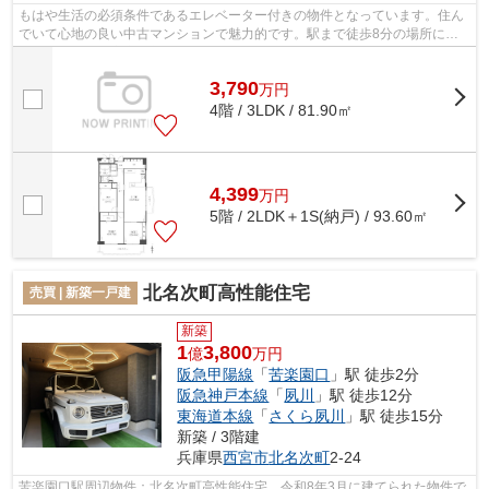
もはや生活の必須条件であるエレベーター付きの物件となっています。住ん
でいて心地の良い中古マンションで魅力的です。駅まで徒歩8分の場所にあ
る物件です。西宮市で新たな生活を始め...
3,790
万
円
4階 / 3LDK / 81.90㎡
4,399
万
円
5階 / 2LDK＋1S(納戸) / 93.60㎡
北名次町高性能住宅
売買 | 新築一戸建
新築
1
3,800
億
万円
阪急甲陽線
「
苦楽園口
」駅 徒歩2分
阪急神戸本線
「
夙川
」駅 徒歩12分
東海道本線
「
さくら夙川
」駅 徒歩15分
新築 / 3階建
兵庫県
西宮市
北名次町
2-24
苦楽園口駅周辺物件：北名次町高性能住宅。令和8年3月に建てられた物件で