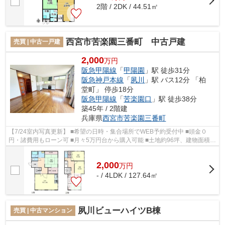
2階 / 2DK / 44.51㎡
西宮市苦楽園三番町 中古戸建
売買 | 中古一戸建
2,000
万円
阪急甲陽線
「
甲陽園
」駅 徒歩31分
阪急神戸本線
「
夙川
」駅 バス12分 「柏
堂町」 停歩18分
阪急甲陽線
「
苦楽園口
」駅 徒歩38分
築45年 / 2階建
兵庫県
西宮市
苦楽園三番町
【7/24室内写真更新】 ■希望の日時・集合場所でWEB予約受付中 ■頭金０
円・諸費用もローン可 ■月々5万円台から購入可能 ■土地約96坪、建物面積約
127.64平米、4LDK ■カーポート2台駐車...
2,000
万
円
- / 4LDK / 127.64㎡
夙川ビューハイツB棟
売買 | 中古マンション