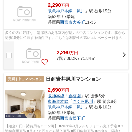
2,290
万円
阪急神戸本線
「
夙川
」駅 徒歩15分
築52年 / 7階建
兵庫県
西宮市
大谷町
11-35
多くの方に好評な、清潔感のある室内が魅力の中古マンションです。駅から
徒歩15分に位置する物件です。こちらは利便性の高いエレベーター付きの物
件です。西宮市で知名度のある、夙川...
2,290
万
円
7階 / 3LDK / 71.84㎡
日商岩井夙川マンション
売買 | 中古マンション
2,690
万円
阪神本線
「
香櫨園
」駅 徒歩5分
東海道本線
「
さくら夙川
」駅 徒歩8分
阪急神戸本線
「
夙川
」駅 徒歩10分
築52年 / 5階建
兵庫県
西宮市
松下町
【頭金０円・諸費用もローン可】 ■2026年9月フルリフォーム完了予定 ■３
沿線利用可能 ■月々7万円台から購入可能 ■即日内覧可能 ■南向き、陽当た