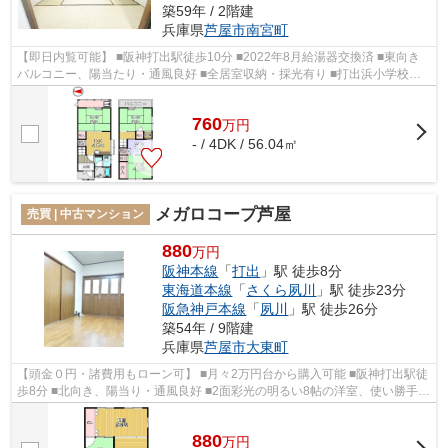
築59年 / 2階建
兵庫県
芦屋市
南宮町
【即日内覧可能】 ■阪神打出駅徒歩10分 ■2022年8月給湯器交換済 ■東向き
バルコニー、陽当たり・通風良好 ■全居室収納・採光有り ■打出浜小学校徒
歩2分、精道中学校徒歩6分 ■スーパー徒...
760
万
円
- / 4DK / 56.04㎡
メガロコープ芦屋
売買 | 中古マンション
880
万円
阪神本線
「
打出
」駅 徒歩8分
東海道本線
「
さくら夙川
」駅 徒歩23分
阪急神戸本線
「
夙川
」駅 徒歩26分
築54年 / 9階建
兵庫県
芦屋市
大東町
【頭金０円・諸費用もローン可】 ■月々2万円台から購入可能 ■阪神打出駅徒
歩8分 ■北向き、陽当り・通風良好 ■2面彩光の明るい8帖の洋室、使い勝手の
良い間取り ■スーパー隣接徒歩1分、...
880
万
円