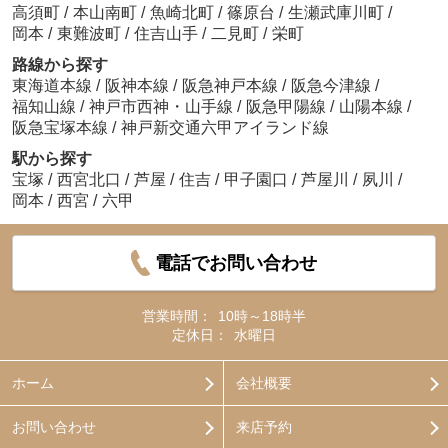
高須町
/
本山南町
/
魚崎北町
/
篠原台
/
生瀬武庫川町
/
岡本
/
東難波町
/
住吉山手
/
二見町
/
栄町
路線から探す
東海道本線
/
阪神本線
/
阪急神戸本線
/
阪急今津線
/
福知山線
/
神戸市西神・山手線
/
阪急甲陽線
/
山陽本線
/
阪急宝塚本線
/
神戸新交通六甲アイランド線
駅から探す
宝塚
/
西宮北口
/
芦屋
/
住吉
/
甲子園口
/
芦屋川
/
夙川
/
岡本
/
西宮
/
六甲
電話でお問い合わせ
営業時間：
10時～18時半
定休日：
水曜日
ホーム
会社概要
お問い合わせ
来店予約