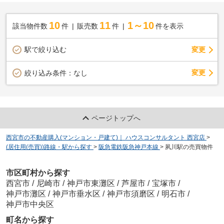
10
11
1～10
該当物件数
件
販売数
件
件を表示
駅で絞り込む
変更
変更
絞り込み条件：
なし
ページトップへ
西宮市の不動産購入(マンション・戸建て)｜ ハウスコンサルタント 西宮店
>
(居住用(売買))路線・駅から探す
>
阪急電鉄阪急神戸本線
>
夙川駅の売買物件
市区町村から探す
西宮市
/
尼崎市
/
神戸市東灘区
/
芦屋市
/
宝塚市
/
神戸市灘区
/
神戸市垂水区
/
神戸市須磨区
/
明石市
/
神戸市中央区
町名から探す