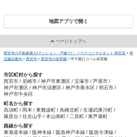
地図アプリで開く
ページトップへ
西宮市の不動産購入(マンション・戸建て)｜ ハウスコンサルタント 西宮店
>
周
辺施設案内
>
西宮市
>
西宮市の保育園
>
甲子園口コペル保育園
市区町村から探す
西宮市
/
尼崎市
/
神戸市東灘区
/
宝塚市
/
芦屋市
/
神戸市灘区
/
神戸市須磨区
/
神戸市垂水区
/
明石市
/
神戸市中央区
町名から探す
高須町
/
岡本
/
東難波町
/
魚崎北町
/
生瀬武庫川町
/
篠原台
/
住吉山手
/
本山南町
/
二見町
/
東芦屋町
路線から探す
東海道本線
/
阪神本線
/
阪急神戸本線
/
阪急今津線
/