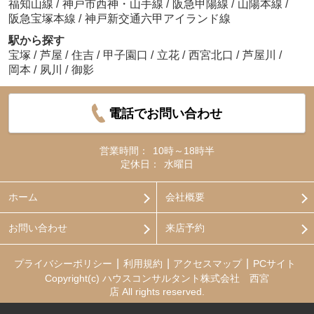
福知山線
/
神戸市西神・山手線
/
阪急甲陽線
/
山陽本線
/
阪急宝塚本線
/
神戸新交通六甲アイランド線
駅から探す
宝塚
/
芦屋
/
住吉
/
甲子園口
/
立花
/
西宮北口
/
芦屋川
/
岡本
/
夙川
/
御影
電話でお問い合わせ
営業時間：
10時～18時半
定休日：
水曜日
ホーム
会社概要
お問い合わせ
来店予約
プライバシーポリシー
利用規約
アクセスマップ
PCサイト
Copyright(c) ハウスコンサルタント株式会社 西宮
店 All rights reserved.