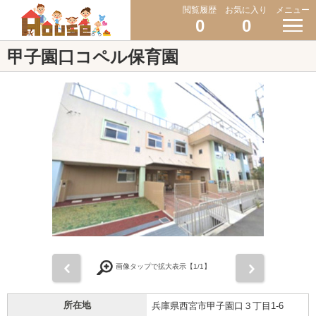
閲覧履歴
お気に入り
メニュー
0
0
甲子園口コペル保育園
前
次
画像タップで拡大表示【
1
/1】
所在地
兵庫県西宮市甲子園口３丁目1-6