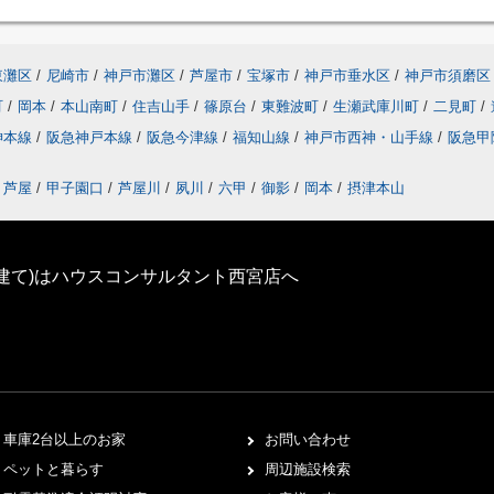
東灘区
/
尼崎市
/
神戸市灘区
/
芦屋市
/
宝塚市
/
神戸市垂水区
/
神戸市須磨区
町
/
岡本
/
本山南町
/
住吉山手
/
篠原台
/
東難波町
/
生瀬武庫川町
/
二見町
/
神本線
/
阪急神戸本線
/
阪急今津線
/
福知山線
/
神戸市西神・山手線
/
阪急甲
芦屋
/
甲子園口
/
芦屋川
/
夙川
/
六甲
/
御影
/
岡本
/
摂津本山
建て)はハウスコンサルタント西宮店へ
車庫2台以上のお家
お問い合わせ
ペットと暮らす
周辺施設検索