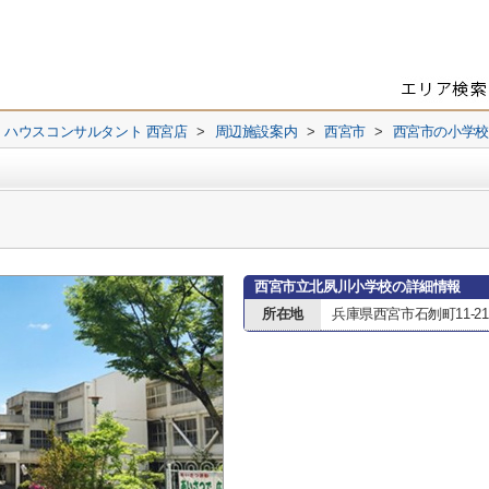
 ハウスコンサルタント 西宮店
>
周辺施設案内
>
西宮市
>
西宮市の小学校
西宮市立北夙川小学校の詳細情報
所在地
兵庫県西宮市石刎町11-21