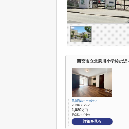
西宮市立北夙川小学校の近
夙川第3コーポラス
2LDK/50.22㎡
1,080
万円
約281m／4分
詳細を見る