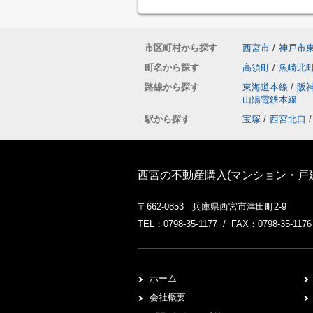
市区町村から探す
西宮市
/
神戸市
町名から探す
高須町
/
魚崎北
路線から探す
東海道本線
/
阪
山陽電鉄本線
駅から探す
宝塚
/
西宮北口
/
西宮の不動産購入(マンション・戸
〒662-0853 兵庫県西宮市津田町2-9
TEL：0798-35-1177 / FAX：0798-35-1176
ホーム
会社概要