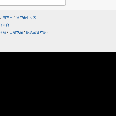
/
明石市
/
神戸市中央区
道正台
陽線
/
山陽本線
/
阪急宝塚本線
/