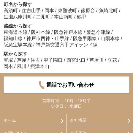
町名から探す
高須町
/
住吉山手
/
岡本
/
東難波町
/
篠原台
/
魚崎北町
/
生瀬武庫川町
/
二見町
/
本山南町
/
鶴甲
路線から探す
東海道本線
/
阪神本線
/
阪急神戸本線
/
阪急今津線
/
福知山線
/
神戸市西神・山手線
/
阪急甲陽線
/
山陽本線
/
阪急宝塚本線
/
神戸新交通六甲アイランド線
駅から探す
宝塚
/
芦屋
/
住吉
/
甲子園口
/
西宮北口
/
芦屋川
/
立花
/
岡本
/
夙川
/
摂津本山
電話でお問い合わせ
営業時間：
10時～18時半
定休日：
水曜日
ホーム
会社概要