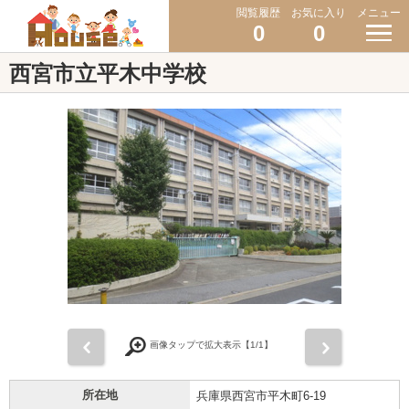
閲覧履歴
お気に入り
メニュー
0
0
西宮市立平木中学校
前
次
画像タップで拡大表示【
1
/1】
所在地
兵庫県西宮市平木町6-19