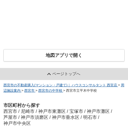
地図アプリで開く
ページトップへ
西宮市の不動産購入(マンション・戸建て)｜ ハウスコンサルタント 西宮店
>
周
辺施設案内
>
西宮市
>
西宮市の中学校
>
西宮市立平木中学校
市区町村から探す
西宮市
/
尼崎市
/
神戸市東灘区
/
宝塚市
/
神戸市灘区
/
芦屋市
/
神戸市須磨区
/
神戸市垂水区
/
明石市
/
神戸市中央区