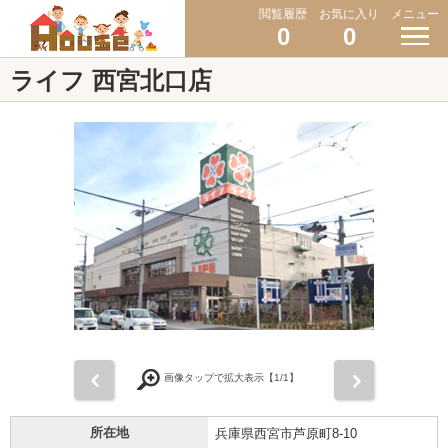
閲覧履歴
お気に入り
メニュー
0
0
ライフ 西宮北口店
前
次
画像タップで拡大表示【
1
/1】
所在地
兵庫県西宮市芦原町8-10