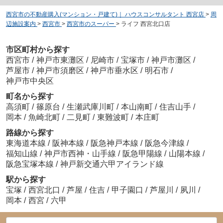
西宮市の不動産購入(マンション・戸建て)｜ ハウスコンサルタント 西宮店
>
周
辺施設案内
>
西宮市
>
西宮市のスーパー
>
ライフ 西宮北口店
市区町村から探す
西宮市
/
神戸市東灘区
/
尼崎市
/
宝塚市
/
神戸市灘区
/
芦屋市
/
神戸市須磨区
/
神戸市垂水区
/
明石市
/
神戸市中央区
町名から探す
高須町
/
篠原台
/
生瀬武庫川町
/
本山南町
/
住吉山手
/
岡本
/
魚崎北町
/
二見町
/
東難波町
/
本庄町
路線から探す
東海道本線
/
阪神本線
/
阪急神戸本線
/
阪急今津線
/
福知山線
/
神戸市西神・山手線
/
阪急甲陽線
/
山陽本線
/
阪急宝塚本線
/
神戸新交通六甲アイランド線
駅から探す
宝塚
/
西宮北口
/
芦屋
/
住吉
/
甲子園口
/
芦屋川
/
夙川
/
岡本
/
西宮
/
六甲