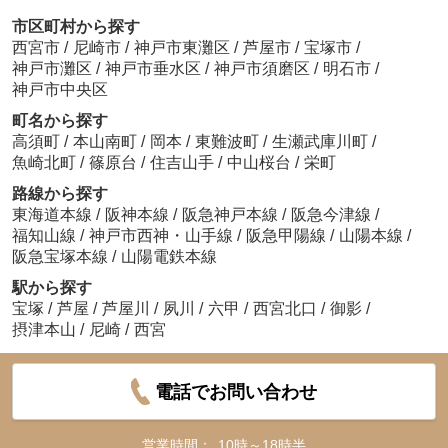
市区町村から探す
西宮市
/
尼崎市
/
神戸市東灘区
/
芦屋市
/
宝塚市
/
神戸市灘区
/
神戸市垂水区
/
神戸市須磨区
/
明石市
/
神戸市中央区
町名から探す
高須町
/
本山南町
/
岡本
/
東難波町
/
生瀬武庫川町
/
魚崎北町
/
篠原台
/
住吉山手
/
中山桜台
/
栄町
路線から探す
東海道本線
/
阪神本線
/
阪急神戸本線
/
阪急今津線
/
福知山線
/
神戸市西神・山手線
/
阪急甲陽線
/
山陽本線
/
阪急宝塚本線
/
山陽電鉄本線
駅から探す
宝塚
/
芦屋
/
芦屋川
/
夙川
/
六甲
/
西宮北口
/
御影
/
摂津本山
/
尼崎
/
西宮
電話でお問い合わせ
営業時間：
10時～18時半