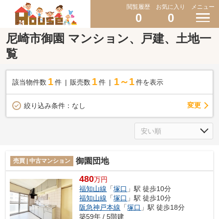
閲覧履歴
お気に入り
メニュー
0
0
尼崎市御園 マンション、戸建、土地一
覧
1
1
1～1
該当物件数
件
販売数
件
件を表示
変更
絞り込み条件：
なし
御園団地
売買 | 中古マンション
480
万円
福知山線
「
塚口
」駅 徒歩10分
福知山線
「
塚口
」駅 徒歩10分
阪急神戸本線
「
塚口
」駅 徒歩18分
築59年 / 5階建