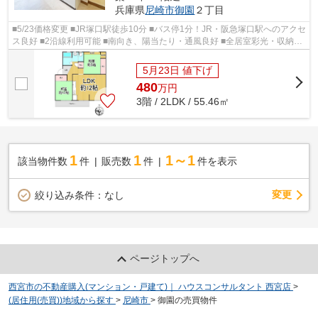
兵庫県
尼崎市
御園
２丁目
■5/23価格変更 ■JR塚口駅徒歩10分 ■バス停1分！JR・阪急塚口駅へのアクセ
ス良好 ■2沿線利用可能 ■南向き、陽当たり・通風良好 ■全居室彩光・収納有
り ■水廻り窓付き、換気・採光良好 ■...
5月23日 値下げ
480
万
円
3階 / 2LDK / 55.46㎡
1
1
1～1
該当物件数
件
販売数
件
件を表示
変更
絞り込み条件：
なし
ページトップへ
西宮市の不動産購入(マンション・戸建て)｜ ハウスコンサルタント 西宮店
>
(居住用(売買))地域から探す
>
尼崎市
>
御園の売買物件