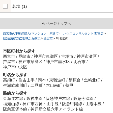
名塩
(1)
ページトップへ
西宮市の不動産購入(マンション・戸建て)｜ ハウスコンサルタント 西宮店
>
(居住用(売買))地域から探す
>
西宮市
>
町名選択
市区町村から探す
西宮市
/
尼崎市
/
神戸市東灘区
/
宝塚市
/
神戸市灘区
/
芦屋市
/
神戸市須磨区
/
神戸市垂水区
/
明石市
/
神戸市中央区
町名から探す
高須町
/
住吉山手
/
岡本
/
東難波町
/
篠原台
/
魚崎北町
/
生瀬武庫川町
/
二見町
/
本山南町
/
鶴甲
路線から探す
東海道本線
/
阪神本線
/
阪急神戸本線
/
阪急今津線
/
福知山線
/
神戸市西神・山手線
/
阪急甲陽線
/
山陽本線
/
阪急宝塚本線
/
神戸新交通六甲アイランド線