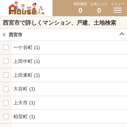
閲覧履歴
お気に入り
メニュー
0
0
西宮市で詳しくマンション、戸建、土地検索
西宮市
一ケ谷町
(1)
上田中町
(1)
上田東町
(1)
大谷町
(1)
上大市
(1)
柏堂町
(1)