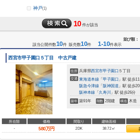
神戸
(1)
10
件が該当
並び順：
10
10
1-10
該当公開件数
件 販売数
件
件表示
西宮市甲子園口５丁目 中古戸建
兵庫県
西宮市
甲子園口
５丁目
住所
交通
東海道本線
「
甲子園口
」駅 徒歩1
阪急今津線
「
阪神国道
」駅 徒歩2
阪神本線
「
久寿川
」駅 徒歩26分
築91年
2階建
木造
築年
階数
構造
所在階
価格
間取り
建物面積
580
万円
-
2DK
38.72㎡