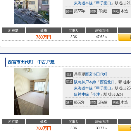
東海道本線
「
甲子園口
」駅 徒歩2
築55年
2階建
木造
築年
階数
構造
所在階
価格
間取り
建物面積
780
万円
-
3DK
47.62㎡
西宮市田代町 中古戸建
兵庫県
西宮市
田代町
住所
交通
阪急神戸本線
「
西宮北口
」駅 徒歩
東海道本線
「
甲子園口
」駅 徒歩2
阪神本線
「
今津
」駅 徒歩32分
築52年
2階建
木造
築年
階数
構造
所在階
価格
間取り
建物面積
780
万円
-
3DK
39.77㎡