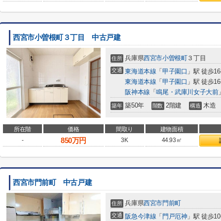
西宮市小曽根町３丁目 中古戸建
兵庫県
西宮市
小曽根町
３丁目
住所
交通
東海道本線
「
甲子園口
」駅 徒歩1
東海道本線
「
甲子園口
」駅 徒歩1
阪神本線
「
鳴尾・武庫川女子大前
築50年
2階建
木造
築年
階数
構造
所在階
価格
間取り
建物面積
850
万円
-
3K
44.93㎡
西宮市門前町 中古戸建
兵庫県
西宮市
門前町
住所
交通
阪急今津線
「
門戸厄神
」駅 徒歩1