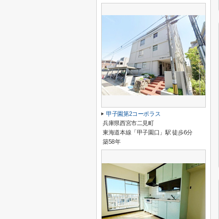
甲子園第2コーポラス
兵庫県西宮市二見町
東海道本線「甲子園口」駅 徒歩6分
築58年