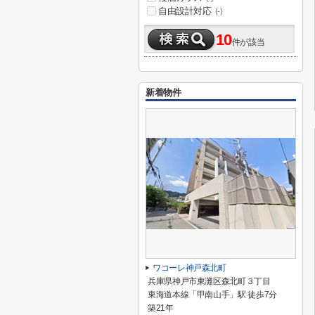
自由設計対応
(-)
10
件が該当
新着物件
ワコーレ神戸森北町
兵庫県神戸市東灘区森北町３丁目
東海道本線「甲南山手」駅 徒歩7分
築21年