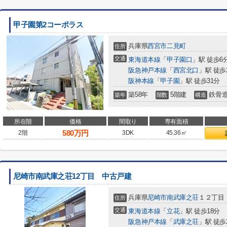
甲子園第2コーポラス
兵庫県
西宮市
二見町
住所
交通
東海道本線
「
甲子園口
」駅 徒歩6
阪急神戸本線
「
西宮北口
」駅 徒歩
阪神本線
「
甲子園
」駅 徒歩31分
築58年
5階建
鉄骨
築年
階数
構造
所在階
価格
間取り
専有面積
580
万円
2階
3DK
45.36㎡
尼崎市南武庫之荘12丁目 中古戸建
兵庫県
尼崎市
南武庫之荘
１２丁目
住所
交通
東海道本線
「
立花
」駅 徒歩18分
阪急神戸本線
「
武庫之荘
」駅 徒歩