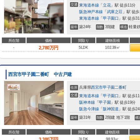
交通
東海道本線
「
立花
」駅 徒歩11分
阪急神戸本線
「
武庫之荘
」駅 徒歩
東海道本線
「
甲子園口
」駅 徒歩3
築24年
3階建
軽量
築年
階数
構造
所在階
価格
間取り
建物面積
2,780
万円
-
5LDK
102.39㎡
西宮市甲子園二番町 中古戸建
兵庫県
西宮市
甲子園二番町
住所
交通
東海道本線
「
甲子園口
」駅 徒歩1
阪神本線
「
甲子園
」駅 徒歩19分
阪急今津線
「
阪神国道
」駅 徒歩2
築31年
2階建 地下1階
築年
階数
構
所在階
価格
間取り
建物面積
3,380
万円
-
3LDK
98.93㎡