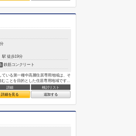
4分
」駅 徒歩19分
鉄筋コンクリート
造
している第一種中高層住居専用地域は、そ
むことを目的とした住居専用地域です...
詳細
検討リスト
詳細を見る
追加する