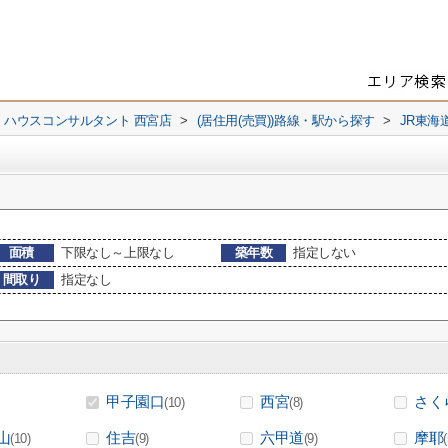
 ハウスコンサルタント 西宮店
>
(居住用(売買))路線・駅から探す
>
JR東海
面積
下限なし～上限なし
築年数
指定しない
間取り
指定なし
甲子園口
西宮
さく
(10)
(8)
山
住吉
六甲道
摩耶
(10)
(9)
(9)
(