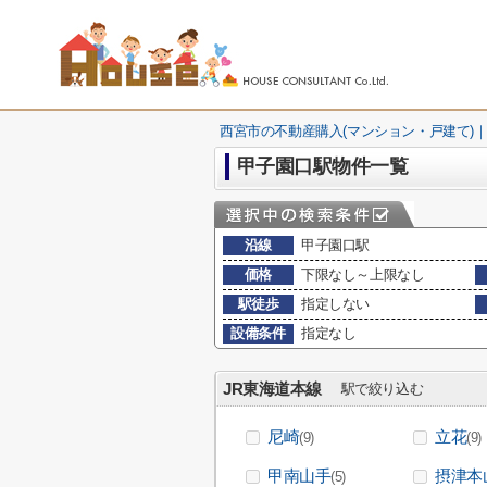
西宮市の不動産購入(マンション・戸建て)｜
甲子園口駅物件一覧
沿線
甲子園口駅
価格
下限なし～上限なし
駅徒歩
指定しない
設備条件
指定なし
JR東海道本線
駅で絞り込む
尼崎
立花
(9)
(9)
甲南山手
摂津本
(5)