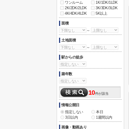
ワンルーム
1K/1DK/1LDK
2K/2DK/2LDK
3K/3DK/3LDK
4K/4DK/4LDK
5K以上
面積
～
土地面積
～
駅からの徒歩
築年数
10
件が該当
情報公開日
指定しない
本日
3日以内
1週間以内
画像・動画あり