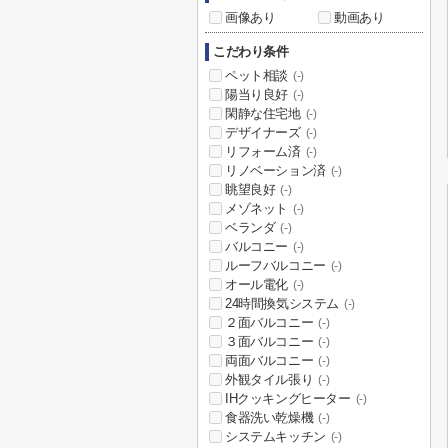
画像あり
動画あり
こだわり条件
ペット相談
(-)
陽当り良好
(-)
閑静な住宅地
(-)
デザイナーズ
(-)
リフォーム済
(-)
リノベーション済
(-)
眺望良好
(-)
メゾネット
(-)
ベランダ
(-)
バルコニー
(-)
ルーフバルコニー
(-)
オール電化
(-)
24時間換気システム
(-)
２面バルコニー
(-)
３面バルコニー
(-)
両面バルコニー
(-)
外観タイル張り
(-)
IHクッキングヒーター
(-)
食器洗い乾燥機
(-)
システムキッチン
(-)