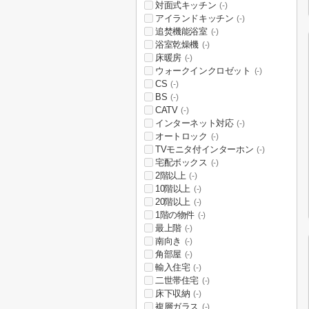
対面式キッチン
(-)
アイランドキッチン
(-)
追焚機能浴室
(-)
浴室乾燥機
(-)
床暖房
(-)
ウォークインクロゼット
(-)
CS
(-)
BS
(-)
CATV
(-)
インターネット対応
(-)
オートロック
(-)
TVモニタ付インターホン
(-)
宅配ボックス
(-)
2階以上
(-)
10階以上
(-)
20階以上
(-)
1階の物件
(-)
最上階
(-)
南向き
(-)
角部屋
(-)
輸入住宅
(-)
二世帯住宅
(-)
床下収納
(-)
複層ガラス
(-)