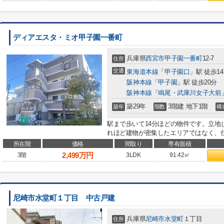
ディアエスタ・ミオ甲子園一番町
兵庫県
西宮市
甲子園一番町
12-7
住所
交通
東海道本線
「
甲子園口
」駅 徒歩1
阪神本線
「
甲子園
」駅 徒歩20分
阪神本線
「
鳴尾・武庫川女子大前
築29年
3階建 地下1階
築年
階数
構
駅まで歩いて14分ほどの物件です。立地
れほど建物が密集したエリアではなく、住
所在階
価格
間取り
専有面積
2,499
万円
3階
3LDK
91.42㎡
尼崎市水堂町１丁目 中古戸建
兵庫県
尼崎市
水堂町
１丁目
住所