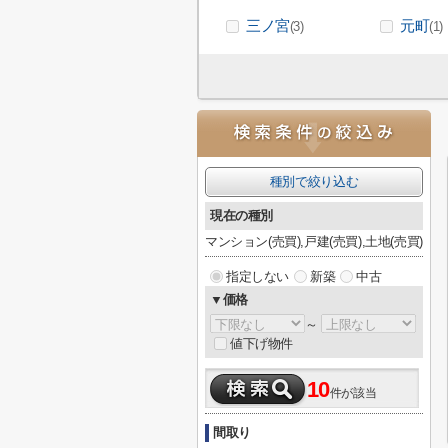
三ノ宮
元町
(3)
(1)
種別で絞り込む
現在の種別
マンション(売買),戸建(売買),土地(売買)
指定しない
新築
中古
▼価格
～
値下げ物件
10
件が該当
間取り