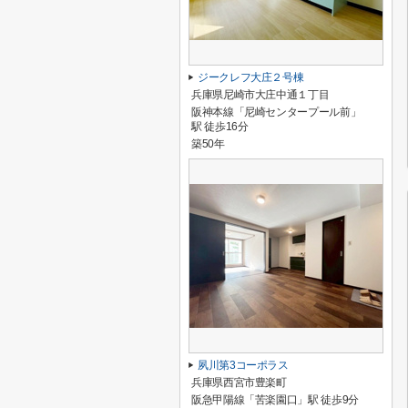
ジークレフ大庄２号棟
兵庫県尼崎市大庄中通１丁目
阪神本線「尼崎センタープール前」
駅 徒歩16分
築50年
夙川第3コーポラス
兵庫県西宮市豊楽町
阪急甲陽線「苦楽園口」駅 徒歩9分