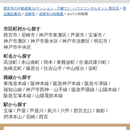
西宮市の不動産購入(マンション・戸建て)｜ ハウスコンサルタント 西宮店
>
周
辺施設案内
>
尼崎市
>
尼崎市の幼稚園
>
みのり幼稚園
市区町村から探す
西宮市
/
尼崎市
/
神戸市東灘区
/
芦屋市
/
宝塚市
/
神戸市灘区
/
神戸市垂水区
/
神戸市須磨区
/
明石市
/
神戸市中央区
町名から探す
高須町
/
本山南町
/
岡本
/
東難波町
/
生瀬武庫川町
/
魚崎北町
/
篠原台
/
住吉山手
/
中山桜台
/
栄町
路線から探す
東海道本線
/
阪神本線
/
阪急神戸本線
/
阪急今津線
/
福知山線
/
神戸市西神・山手線
/
阪急甲陽線
/
山陽本線
/
阪急宝塚本線
/
山陽電鉄本線
駅から探す
宝塚
/
芦屋
/
芦屋川
/
夙川
/
六甲
/
西宮北口
/
御影
/
摂津本山
/
尼崎
/
西宮