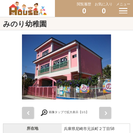
閲覧履歴
お気に入り
メニュー
0
0
みのり幼稚園
前
次
画像タップで拡大表示【
1
/1】
所在地
兵庫県尼崎市元浜町２丁目58