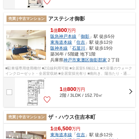
アステシオ御影
売買 | 中古マンション
1
800
億
万円
阪急神戸本線
「
御影
」駅 徒歩5分
東海道本線
「
住吉
」駅 徒歩12分
阪神本線
「
石屋川
」駅 徒歩19分
築36年 / 5階建 地下1階
兵庫県
神戸市東灘区
御影郡家
２丁目
■駐車場専用使用権付 ■2沿線利用可能 ■全居室6.6帖以上 ■大容量のウォーク
インクローゼット・全居室収納 ■全居室採光有り ■南向き、陽当たり・通風
良好 ■トイレ３カ所・シャワールー...
1
800
億
万
円
2階 / 3LDK / 152.70㎡
ザ・ハウス住吉本町
売買 | 中古マンション
1
6,500
億
万円
東海道本線
「
住吉
」駅 徒歩12分