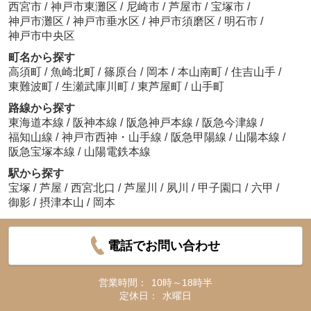
西宮市
/
神戸市東灘区
/
尼崎市
/
芦屋市
/
宝塚市
/
神戸市灘区
/
神戸市垂水区
/
神戸市須磨区
/
明石市
/
神戸市中央区
町名から探す
高須町
/
魚崎北町
/
篠原台
/
岡本
/
本山南町
/
住吉山手
/
東難波町
/
生瀬武庫川町
/
東芦屋町
/
山手町
路線から探す
東海道本線
/
阪神本線
/
阪急神戸本線
/
阪急今津線
/
福知山線
/
神戸市西神・山手線
/
阪急甲陽線
/
山陽本線
/
阪急宝塚本線
/
山陽電鉄本線
駅から探す
宝塚
/
芦屋
/
西宮北口
/
芦屋川
/
夙川
/
甲子園口
/
六甲
/
御影
/
摂津本山
/
岡本
電話でお問い合わせ
営業時間：
10時～18時半
定休日：
水曜日