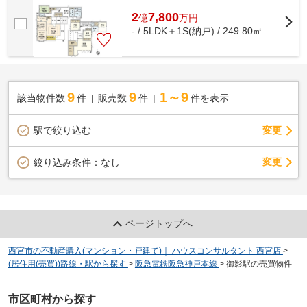
2
7,800
億
万
円
- / 5LDK＋1S(納戸) / 249.80㎡
9
9
1～9
該当物件数
件
販売数
件
件を表示
駅で絞り込む
変更
変更
絞り込み条件：
なし
ページトップへ
西宮市の不動産購入(マンション・戸建て)｜ ハウスコンサルタント 西宮店
>
(居住用(売買))路線・駅から探す
>
阪急電鉄阪急神戸本線
>
御影駅の売買物件
市区町村から探す