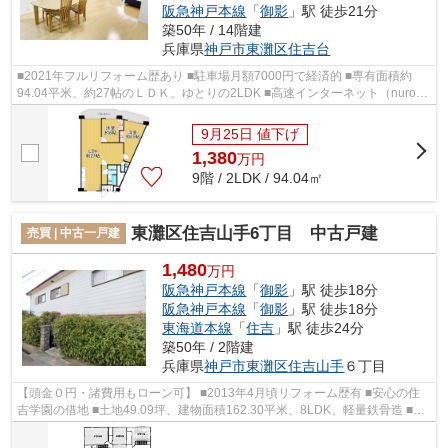
阪急神戸本線
「
御影
」駅 徒歩21分
築50年 / 14階建
兵庫県
神戸市東灘区
住吉台
■2021年フルリフォーム歴あり ■駐車場月額7000円で経済的 ■専有面積約
94.04平米、約27帖のＬＤＫ、ゆとりの2LDK ■高速インターネット（nuro
光）環境あり ■9階部分、陽当たり、通風、眺...
9月25日 値下げ
1,380
万
円
9階 / 2LDK / 94.04㎡
東灘区住吉山手6丁目 中古戸建
売買 | 中古一戸建
1,480
万円
阪急神戸本線
「
御影
」駅 徒歩18分
阪急神戸本線
「
御影
」駅 徒歩18分
東海道本線
「
住吉
」駅 徒歩24分
築50年 / 2階建
兵庫県
神戸市東灘区
住吉山手
６丁目
【頭金０円・諸費用もローン可】 ■2013年4月頃リフォーム歴有 ■安心の住
吉学園の借地 ■土地49.09坪、建物面積162.30平米、8LDK、軽量鉄骨造 ■カ
ーポート1台分有り ■全居室2面彩光 ■収...