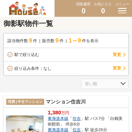
閲覧履歴
お気に入り
メニュー
0
0
御影駅物件一覧
9
9
1～9
該当物件数
件
販売数
件
件を表示
駅で絞り込む
変更
変更
絞り込み条件：
なし
マンション住吉川
売買 | 中古マンション
1,380
万円
東海道本線
「
住吉
」駅 バス7分 「白鶴美
術館前」 停歩6分
東海道本線
「
住吉
」駅 徒歩26分