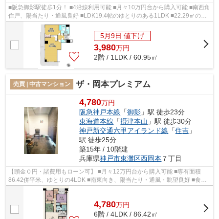
■阪急御影駅徒歩1分！ ■4沿線利用可能 ■月々10万円台から購入可能 ■南西角
住戸、陽当たり・通風良好 ■LDK19.4帖のゆとりのある1LDK ■22.29㎡の
広々2面バルコニー ■御影北小学校徒歩...
5月9日 値下げ
3,980
万
円
2階 / 1LDK / 60.95㎡
ザ・岡本プレミアム
売買 | 中古マンション
4,780
万円
阪急神戸本線
「
御影
」駅 徒歩23分
東海道本線
「
摂津本山
」駅 徒歩30分
神戸新交通六甲アイランド線
「
住吉
」
駅 徒歩25分
築15年 / 10階建
兵庫県
神戸市東灘区
西岡本
７丁目
【頭金０円・諸費用もローン可】 ■月々12万円台から購入可能 ■専有面積
86.42併平米、ゆとりの4LDK ■南東向き、陽当たり・通風・眺望良好 ■食洗
機・浴室乾燥機など設備充実 ■本山第...
4,780
万
円
6階 / 4LDK / 86.42㎡