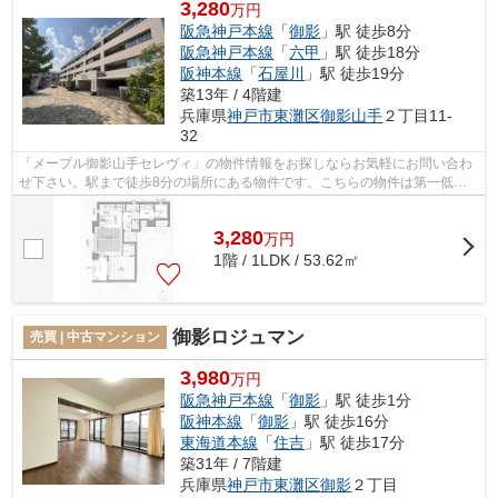
3,280
万円
阪急神戸本線
「
御影
」駅 徒歩8分
阪急神戸本線
「
六甲
」駅 徒歩18分
阪神本線
「
石屋川
」駅 徒歩19分
築13年 / 4階建
兵庫県
神戸市東灘区
御影山手
２丁目11-
32
「メープル御影山手セレヴィ」の物件情報をお探しならお気軽にお問い合わ
せ下さい。駅まで徒歩8分の場所にある物件です。こちらの物件は第一低層
住居専用地域にあります。きれいな中古...
3,280
万
円
1階 / 1LDK / 53.62㎡
御影ロジュマン
売買 | 中古マンション
3,980
万円
阪急神戸本線
「
御影
」駅 徒歩1分
阪神本線
「
御影
」駅 徒歩16分
東海道本線
「
住吉
」駅 徒歩17分
築31年 / 7階建
兵庫県
神戸市東灘区
御影
２丁目