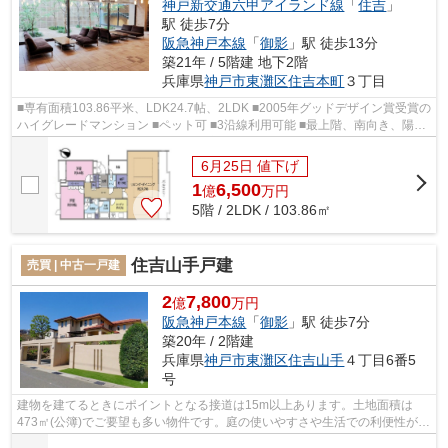
神戸新交通六甲アイランド線
「
住吉
」
駅 徒歩7分
阪急神戸本線
「
御影
」駅 徒歩13分
築21年 / 5階建 地下2階
兵庫県
神戸市東灘区
住吉本町
３丁目
■専有面積103.86平米、LDK24.7帖、2LDK ■2005年グッドデザイン賞受賞の
ハイグレードマンション ■ペット可 ■3沿線利用可能 ■最上階、南向き、陽当
たり・通風・眺望良好 ■収納・設備充...
6月25日 値下げ
1
6,500
億
万
円
5階 / 2LDK / 103.86㎡
住吉山手戸建
売買 | 中古一戸建
2
7,800
億
万円
阪急神戸本線
「
御影
」駅 徒歩7分
築20年 / 2階建
兵庫県
神戸市東灘区
住吉山手
４丁目6番5
号
建物を建てるときにポイントとなる接道は15m以上あります。土地面積は
473㎡(公簿)でご要望も多い物件です。庭の使いやすさや生活での利便性が高
い平坦地の物件です。こちらは中古一戸...