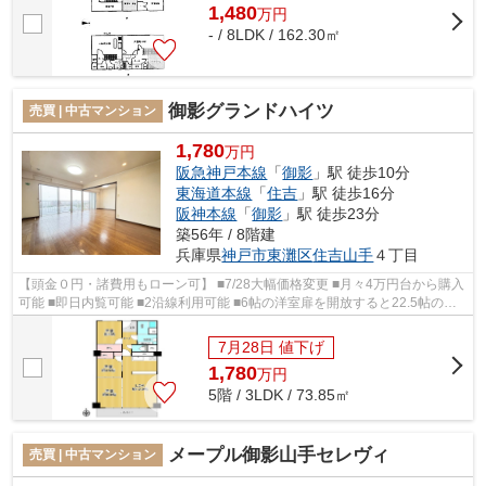
1,480
万
円
- / 8LDK / 162.30㎡
御影グランドハイツ
売買 | 中古マンション
1,780
万円
阪急神戸本線
「
御影
」駅 徒歩10分
東海道本線
「
住吉
」駅 徒歩16分
阪神本線
「
御影
」駅 徒歩23分
築56年 / 8階建
兵庫県
神戸市東灘区
住吉山手
４丁目
【頭金０円・諸費用もローン可】 ■7/28大幅価格変更 ■月々4万円台から購入
可能 ■即日内覧可能 ■2沿線利用可能 ■6帖の洋室扉を開放すると22.5帖の
広々空間 ■南向き、陽当たり・通風・眺...
7月28日 値下げ
1,780
万
円
5階 / 3LDK / 73.85㎡
メープル御影山手セレヴィ
売買 | 中古マンション