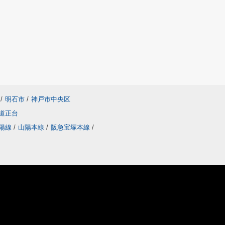
/
明石市
/
神戸市中央区
道正台
陽線
/
山陽本線
/
阪急宝塚本線
/