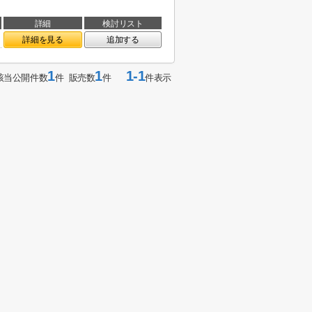
詳細
検討リスト
詳細を見る
追加する
1
1
1-1
該当公開件数
件 販売数
件
件表示