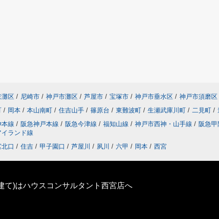
東灘区
/
尼崎市
/
神戸市灘区
/
芦屋市
/
宝塚市
/
神戸市垂水区
/
神戸市須磨区
町
/
岡本
/
本山南町
/
住吉山手
/
篠原台
/
東難波町
/
生瀬武庫川町
/
二見町
/
神本線
/
阪急神戸本線
/
阪急今津線
/
福知山線
/
神戸市西神・山手線
/
阪急甲
アイランド線
宮北口
/
住吉
/
甲子園口
/
芦屋川
/
夙川
/
六甲
/
岡本
/
西宮
建て)はハウスコンサルタント西宮店へ