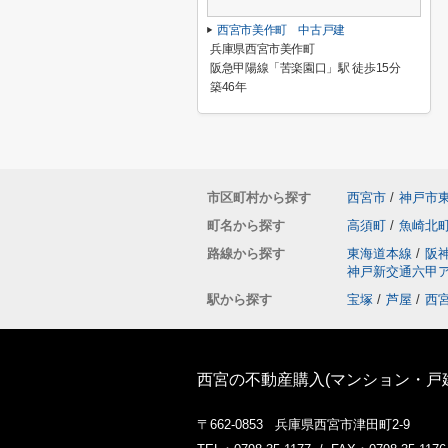
西宮市美作町 中古戸建
兵庫県西宮市美作町
阪急甲陽線「苦楽園口」駅 徒歩15分
築46年
市区町村から探す
西宮市
/
神戸市
町名から探す
高須町
/
魚崎北
路線から探す
東海道本線
/
阪
神戸新交通六甲
駅から探す
宝塚
/
芦屋
/
西
西宮の不動産購入(マンション・戸
〒662-0853 兵庫県西宮市津田町2-9