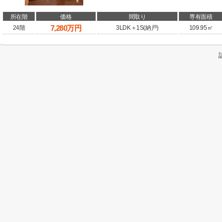
所在階
価格
間取り
専有面積
7,280
万円
24階
3LDK＋1S(納戸)
109.95㎡