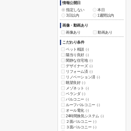
情報公開日
指定しない
本日
3日以内
1週間以内
画像・動画あり
画像あり
動画あり
こだわり条件
ペット相談
(-)
陽当り良好
(-)
閑静な住宅地
(-)
デザイナーズ
(-)
リフォーム済
(-)
リノベーション済
(-)
眺望良好
(-)
メゾネット
(-)
ベランダ
(-)
バルコニー
(-)
ルーフバルコニー
(-)
オール電化
(-)
24時間換気システム
(-)
２面バルコニー
(-)
３面バルコニー
(-)