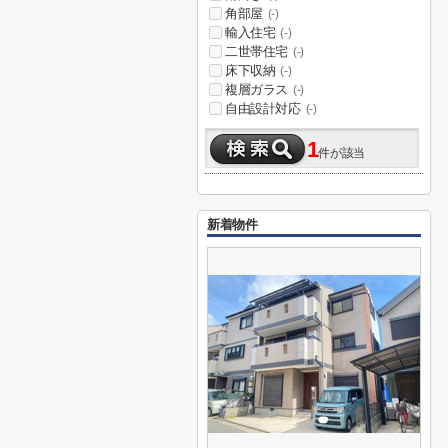
角部屋
(-)
輸入住宅
(-)
二世帯住宅
(-)
床下収納
(-)
複層ガラス
(-)
自由設計対応
(-)
1
件が該当
新着物件