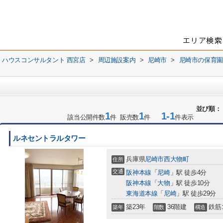
 ハウスコンサルタント 西宮店
>
周辺施設案内
>
尼崎市
>
尼崎市の保育園
並び順：
1
1
1-1
該当公開件数
件 販売数
件
件表示
ルネセントラルタワー
兵庫県
尼崎市
西大物町
住所
交通
阪神本線
「
尼崎
」駅 徒歩4分
阪神本線
「
大物
」駅 徒歩10分
東海道本線
「
尼崎
」駅 徒歩29分
築23年
36階建
鉄筋
築年
階数
構造