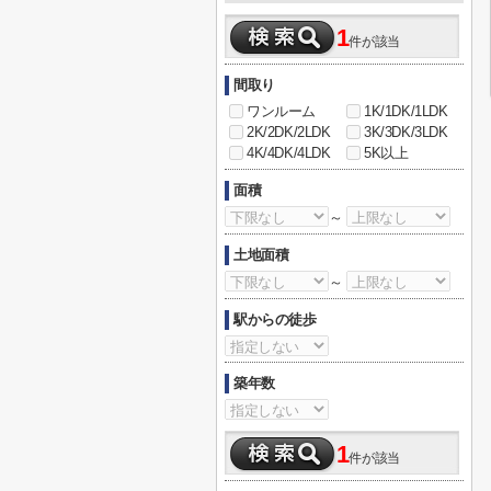
1
件が該当
間取り
ワンルーム
1K/1DK/1LDK
2K/2DK/2LDK
3K/3DK/3LDK
4K/4DK/4LDK
5K以上
面積
～
土地面積
～
駅からの徒歩
築年数
1
件が該当