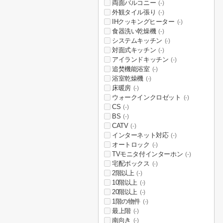
両面バルコニー
(-)
外観タイル張り
(-)
IHクッキングヒーター
(-)
食器洗い乾燥機
(-)
システムキッチン
(-)
対面式キッチン
(-)
アイランドキッチン
(-)
追焚機能浴室
(-)
浴室乾燥機
(-)
床暖房
(-)
ウォークインクロゼット
(-)
CS
(-)
BS
(-)
CATV
(-)
インターネット対応
(-)
オートロック
(-)
TVモニタ付インターホン
(-)
宅配ボックス
(-)
2階以上
(-)
10階以上
(-)
20階以上
(-)
1階の物件
(-)
最上階
(-)
南向き
(-)