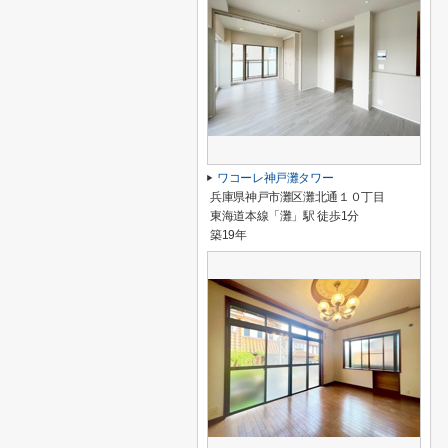
ワコーレ神戸灘タワー
兵庫県神戸市灘区灘北通１０丁目
東海道本線「灘」駅 徒歩1分
築19年