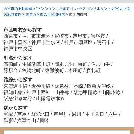
西宮市の不動産購入(マンション・戸建て)｜ ハウスコンサルタント 西宮店
>
周
辺施設案内
>
西宮市
>
西宮市の幼稚園
>
西光幼稚園
市区町村から探す
西宮市
/
神戸市東灘区
/
尼崎市
/
芦屋市
/
宝塚市
/
神戸市灘区
/
神戸市垂水区
/
神戸市須磨区
/
明石市
/
神戸市中央区
町名から探す
高須町
/
生瀬武庫川町
/
岡本
/
本山南町
/
住吉山手
/
篠原台
/
魚崎北町
/
東難波町
/
本庄町
/
森北町
路線から探す
東海道本線
/
阪神本線
/
阪急神戸本線
/
阪急今津線
/
福知山線
/
神戸市西神・山手線
/
阪急甲陽線
/
山陽本線
/
阪急宝塚本線
/
山陽電鉄本線
駅から探す
宝塚
/
芦屋
/
西宮北口
/
芦屋川
/
夙川
/
甲子園口
/
六甲
/
御影
/
摂津本山
/
岡本