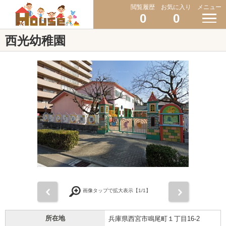
閲覧履歴
お気に入り
メニュー
0
0
西光幼稚園
前
次
画像タップで拡大表示【
1
/1】
所在地
兵庫県西宮市鳴尾町１丁目16-2