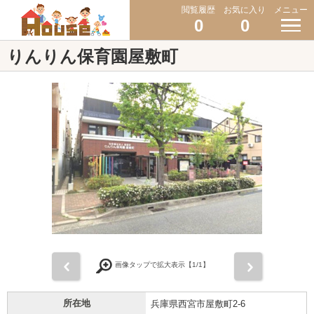
閲覧履歴
お気に入り
メニュー
0
0
りんりん保育園屋敷町
前
次
画像タップで拡大表示【
1
/1】
所在地
兵庫県西宮市屋敷町2-6