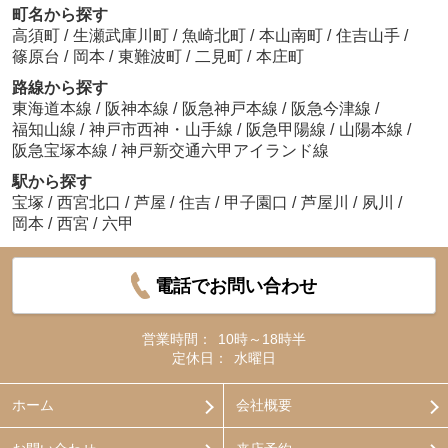
町名から探す
高須町
/
生瀬武庫川町
/
魚崎北町
/
本山南町
/
住吉山手
/
篠原台
/
岡本
/
東難波町
/
二見町
/
本庄町
路線から探す
東海道本線
/
阪神本線
/
阪急神戸本線
/
阪急今津線
/
福知山線
/
神戸市西神・山手線
/
阪急甲陽線
/
山陽本線
/
阪急宝塚本線
/
神戸新交通六甲アイランド線
駅から探す
宝塚
/
西宮北口
/
芦屋
/
住吉
/
甲子園口
/
芦屋川
/
夙川
/
岡本
/
西宮
/
六甲
電話でお問い合わせ
営業時間：
10時～18時半
定休日：
水曜日
ホーム
会社概要