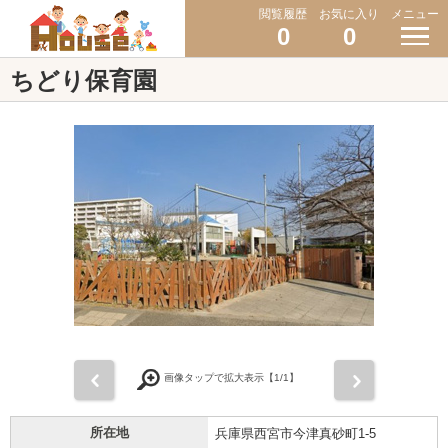
閲覧履歴
お気に入り
メニュー
0
0
ちどり保育園
前
次
画像タップで拡大表示【
1
/1】
所在地
兵庫県西宮市今津真砂町1-5