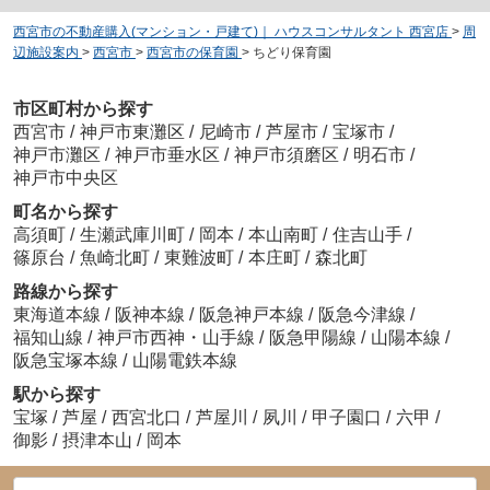
西宮市の不動産購入(マンション・戸建て)｜ ハウスコンサルタント 西宮店
>
周
辺施設案内
>
西宮市
>
西宮市の保育園
>
ちどり保育園
市区町村から探す
西宮市
/
神戸市東灘区
/
尼崎市
/
芦屋市
/
宝塚市
/
神戸市灘区
/
神戸市垂水区
/
神戸市須磨区
/
明石市
/
神戸市中央区
町名から探す
高須町
/
生瀬武庫川町
/
岡本
/
本山南町
/
住吉山手
/
篠原台
/
魚崎北町
/
東難波町
/
本庄町
/
森北町
路線から探す
東海道本線
/
阪神本線
/
阪急神戸本線
/
阪急今津線
/
福知山線
/
神戸市西神・山手線
/
阪急甲陽線
/
山陽本線
/
阪急宝塚本線
/
山陽電鉄本線
駅から探す
宝塚
/
芦屋
/
西宮北口
/
芦屋川
/
夙川
/
甲子園口
/
六甲
/
御影
/
摂津本山
/
岡本