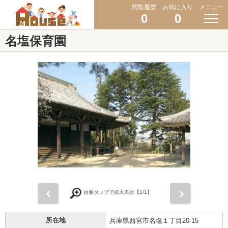
閲覧履歴
お気に入り
メニュー
0
0
名塩保育園
前
次
画像タップで拡大表示【
1
/1】
所在地
兵庫県西宮市名塩１丁目20-15