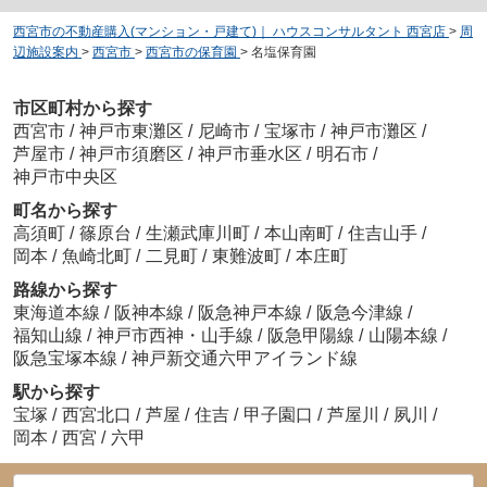
西宮市の不動産購入(マンション・戸建て)｜ ハウスコンサルタント 西宮店
>
周
辺施設案内
>
西宮市
>
西宮市の保育園
>
名塩保育園
市区町村から探す
西宮市
/
神戸市東灘区
/
尼崎市
/
宝塚市
/
神戸市灘区
/
芦屋市
/
神戸市須磨区
/
神戸市垂水区
/
明石市
/
神戸市中央区
町名から探す
高須町
/
篠原台
/
生瀬武庫川町
/
本山南町
/
住吉山手
/
岡本
/
魚崎北町
/
二見町
/
東難波町
/
本庄町
路線から探す
東海道本線
/
阪神本線
/
阪急神戸本線
/
阪急今津線
/
福知山線
/
神戸市西神・山手線
/
阪急甲陽線
/
山陽本線
/
阪急宝塚本線
/
神戸新交通六甲アイランド線
駅から探す
宝塚
/
西宮北口
/
芦屋
/
住吉
/
甲子園口
/
芦屋川
/
夙川
/
岡本
/
西宮
/
六甲