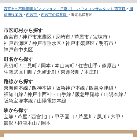
西宮市の不動産購入(マンション・戸建て)｜ ハウスコンサルタント 西宮店
>
周
辺施設案内
>
西宮市
>
西宮市の保育園
>
鳴尾北保育所
市区町村から探す
西宮市
/
神戸市東灘区
/
尼崎市
/
芦屋市
/
宝塚市
/
神戸市灘区
/
神戸市垂水区
/
神戸市須磨区
/
明石市
/
神戸市中央区
町名から探す
高須町
/
二見町
/
岡本
/
本山南町
/
住吉山手
/
篠原台
/
生瀬武庫川町
/
魚崎北町
/
東難波町
/
本庄町
路線から探す
東海道本線
/
阪神本線
/
阪急神戸本線
/
阪急今津線
/
福知山線
/
神戸市西神・山手線
/
阪急甲陽線
/
山陽本線
/
阪急宝塚本線
/
山陽電鉄本線
駅から探す
宝塚
/
芦屋
/
西宮北口
/
甲子園口
/
芦屋川
/
夙川
/
六甲
/
御影
/
摂津本山
/
岡本