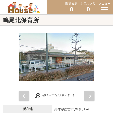
閲覧履歴
お気に入り
メニュー
0
0
鳴尾北保育所
前
次
画像タップで拡大表示【
1
/1】
所在地
兵庫県西宮市戸崎町1-70