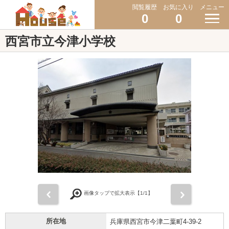
閲覧履歴
お気に入り
メニュー
0
0
西宮市立今津小学校
前
次
画像タップで拡大表示【
1
/1】
所在地
兵庫県西宮市今津二葉町4-39-2