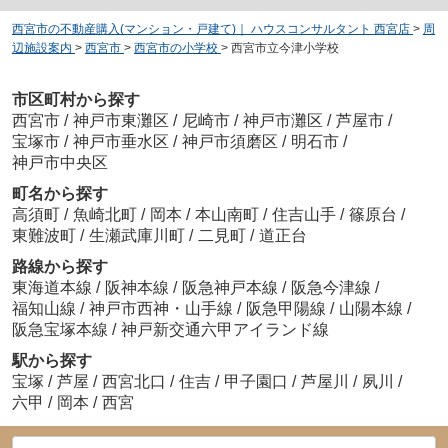
西宮市の不動産購入(マンション・戸建て)｜ ハウスコンサルタント 西宮店
>
周
辺施設案内
>
西宮市
>
西宮市の小学校
>
西宮市立今津小学校
市区町村から探す
西宮市
/
神戸市東灘区
/
尼崎市
/
神戸市灘区
/
芦屋市
/
宝塚市
/
神戸市垂水区
/
神戸市須磨区
/
明石市
/
神戸市中央区
町名から探す
高須町
/
魚崎北町
/
岡本
/
本山南町
/
住吉山手
/
篠原台
/
東難波町
/
生瀬武庫川町
/
二見町
/
道正台
路線から探す
東海道本線
/
阪神本線
/
阪急神戸本線
/
阪急今津線
/
福知山線
/
神戸市西神・山手線
/
阪急甲陽線
/
山陽本線
/
阪急宝塚本線
/
神戸新交通六甲アイランド線
駅から探す
宝塚
/
芦屋
/
西宮北口
/
住吉
/
甲子園口
/
芦屋川
/
夙川
/
六甲
/
岡本
/
西宮