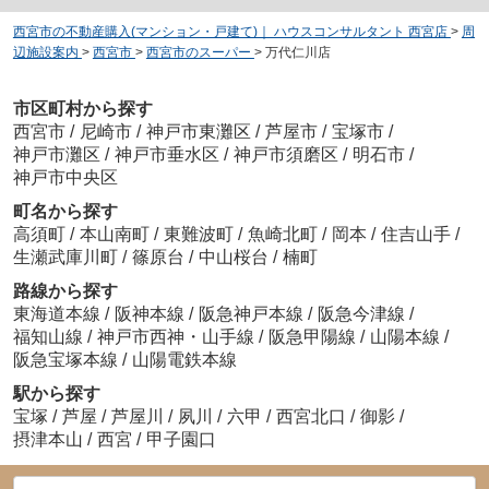
西宮市の不動産購入(マンション・戸建て)｜ ハウスコンサルタント 西宮店
>
周
辺施設案内
>
西宮市
>
西宮市のスーパー
>
万代仁川店
市区町村から探す
西宮市
/
尼崎市
/
神戸市東灘区
/
芦屋市
/
宝塚市
/
神戸市灘区
/
神戸市垂水区
/
神戸市須磨区
/
明石市
/
神戸市中央区
町名から探す
高須町
/
本山南町
/
東難波町
/
魚崎北町
/
岡本
/
住吉山手
/
生瀬武庫川町
/
篠原台
/
中山桜台
/
楠町
路線から探す
東海道本線
/
阪神本線
/
阪急神戸本線
/
阪急今津線
/
福知山線
/
神戸市西神・山手線
/
阪急甲陽線
/
山陽本線
/
阪急宝塚本線
/
山陽電鉄本線
駅から探す
宝塚
/
芦屋
/
芦屋川
/
夙川
/
六甲
/
西宮北口
/
御影
/
摂津本山
/
西宮
/
甲子園口