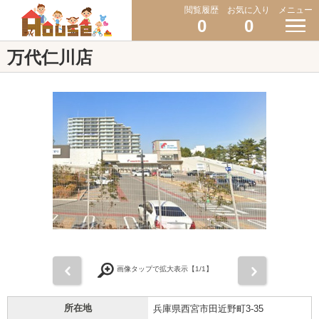
閲覧履歴
お気に入り
メニュー
0
0
万代仁川店
前
次
画像タップで拡大表示【
1
/1】
所在地
兵庫県西宮市田近野町3-35