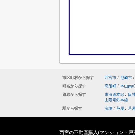
市区町村から探す
西宮市
/
尼崎市
/
町名から探す
高須町
/
本山南
路線から探す
東海道本線
/
阪
山陽電鉄本線
駅から探す
宝塚
/
芦屋
/
芦
西宮の不動産購入(マンション・戸