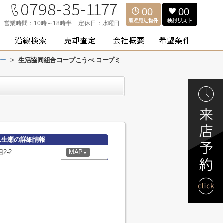
00
00
営業時間：
10時～18時半
定休日：
水曜日
ー
>
生活協同組合コープこうべ コープミ
ニ生瀬の詳細情報
2-2
MAP
▼