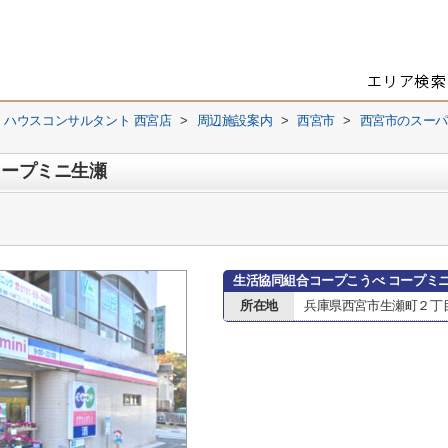
 ハウスコンサルタント 西宮店
>
周辺施設案内
>
西宮市
>
西宮市のスーパ
コープミニ生瀬
生活協同組合コープこうべ コープミ
所在地
兵庫県西宮市生瀬町２丁目