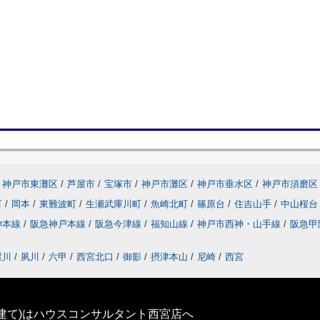
神戸市東灘区
/
芦屋市
/
宝塚市
/
神戸市灘区
/
神戸市垂水区
/
神戸市須磨区
町
/
岡本
/
東難波町
/
生瀬武庫川町
/
魚崎北町
/
篠原台
/
住吉山手
/
中山桜
神本線
/
阪急神戸本線
/
阪急今津線
/
福知山線
/
神戸市西神・山手線
/
阪急甲
屋川
/
夙川
/
六甲
/
西宮北口
/
御影
/
摂津本山
/
尼崎
/
西宮
建て)はハウスコンサルタント西宮店へ