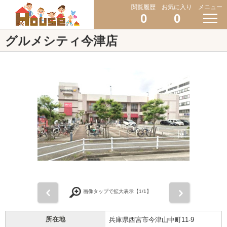
閲覧履歴
お気に入り
メニュー
0
0
グルメシティ今津店
前
次
画像タップで拡大表示【
1
/1】
所在地
兵庫県西宮市今津山中町11-9