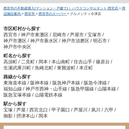
西宮市の不動産購入(マンション・戸建て)｜ ハウスコンサルタント 西宮店
>
周
辺施設案内
>
西宮市
>
西宮市のスーパー
>
グルメシティ今津店
市区町村から探す
西宮市
/
神戸市東灘区
/
尼崎市
/
芦屋市
/
宝塚市
/
神戸市灘区
/
神戸市垂水区
/
神戸市須磨区
/
明石市
/
神戸市中央区
町名から探す
高須町
/
二見町
/
岡本
/
本山南町
/
住吉山手
/
篠原台
/
生瀬武庫川町
/
魚崎北町
/
東難波町
/
本庄町
路線から探す
東海道本線
/
阪神本線
/
阪急神戸本線
/
阪急今津線
/
福知山線
/
神戸市西神・山手線
/
阪急甲陽線
/
山陽本線
/
阪急宝塚本線
/
山陽電鉄本線
駅から探す
宝塚
/
芦屋
/
西宮北口
/
甲子園口
/
芦屋川
/
夙川
/
六甲
/
御影
/
摂津本山
/
岡本