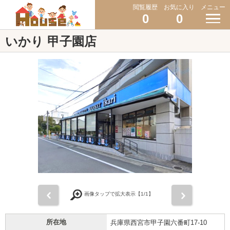
閲覧履歴
お気に入り
メニュー
0
0
いかり 甲子園店
前
次
画像タップで拡大表示【
1
/1】
所在地
兵庫県西宮市甲子園六番町17-10