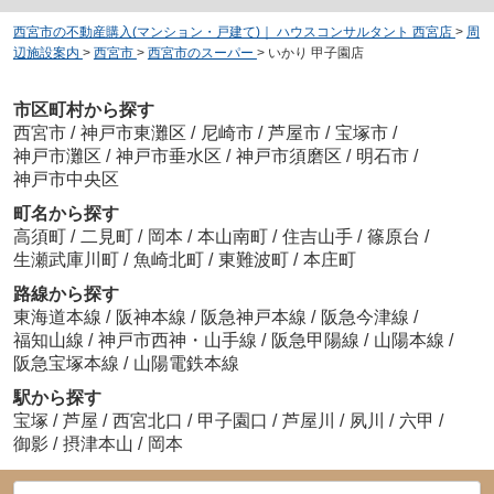
西宮市の不動産購入(マンション・戸建て)｜ ハウスコンサルタント 西宮店
>
周
辺施設案内
>
西宮市
>
西宮市のスーパー
>
いかり 甲子園店
市区町村から探す
西宮市
/
神戸市東灘区
/
尼崎市
/
芦屋市
/
宝塚市
/
神戸市灘区
/
神戸市垂水区
/
神戸市須磨区
/
明石市
/
神戸市中央区
町名から探す
高須町
/
二見町
/
岡本
/
本山南町
/
住吉山手
/
篠原台
/
生瀬武庫川町
/
魚崎北町
/
東難波町
/
本庄町
路線から探す
東海道本線
/
阪神本線
/
阪急神戸本線
/
阪急今津線
/
福知山線
/
神戸市西神・山手線
/
阪急甲陽線
/
山陽本線
/
阪急宝塚本線
/
山陽電鉄本線
駅から探す
宝塚
/
芦屋
/
西宮北口
/
甲子園口
/
芦屋川
/
夙川
/
六甲
/
御影
/
摂津本山
/
岡本