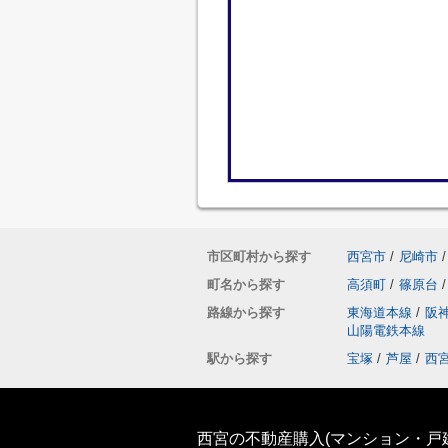
市区町村から探す
西宮市
/
尼崎市
/
町名から探す
高須町
/
篠原台
/
路線から探す
東海道本線
/
阪
山陽電鉄本線
駅から探す
宝塚
/
芦屋
/
西
西宮の不動産購入(マンション・戸