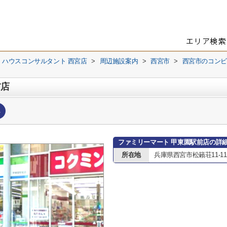
 ハウスコンサルタント 西宮店
>
周辺施設案内
>
西宮市
>
西宮市のコンビ
前店
へ
ファミリーマート 甲東園駅前店の詳
所在地
兵庫県西宮市松籟荘11-11