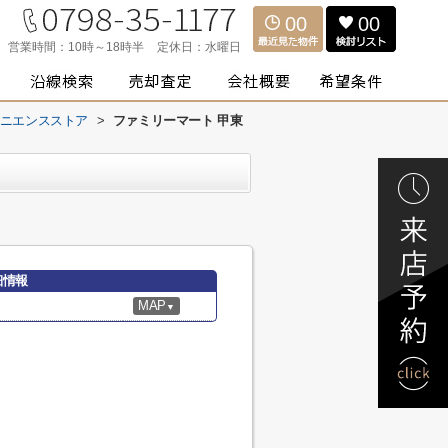
00
00
営業時間：
10時～18時半
定休日：
水曜日
ニエンスストア
>
ファミリーマート 甲東
細情報
MAP
▼