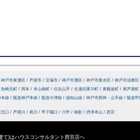
神戸市東灘区
/
芦屋市
/
宝塚市
/
神戸市灘区
/
神戸市垂水区
/
神戸市須磨区
魚崎北町
/
岡本
/
本山南町
/
住吉山手
/
生瀬武庫川町
/
東難波町
/
東芦屋
神本線
/
阪急神戸本線
/
阪急今津線
/
福知山線
/
神戸市西神・山手線
/
阪急甲
宮北口
/
芦屋川
/
夙川
/
甲子園口
/
六甲
/
御影
/
摂津本山
/
西宮
建て)はハウスコンサルタント西宮店へ