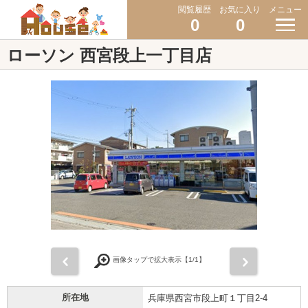
閲覧履歴
お気に入り
メニュー
0
0
ローソン 西宮段上一丁目店
前
次
画像タップで拡大表示【
1
/1】
所在地
兵庫県西宮市段上町１丁目2-4