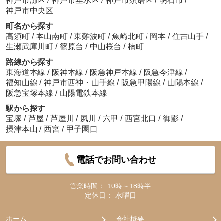
神戸市灘区
/
神戸市垂水区
/
神戸市須磨区
/
明石市
/
神戸市中央区
町名から探す
高須町
/
本山南町
/
東難波町
/
魚崎北町
/
岡本
/
住吉山手
/
生瀬武庫川町
/
篠原台
/
中山桜台
/
楠町
路線から探す
東海道本線
/
阪神本線
/
阪急神戸本線
/
阪急今津線
/
福知山線
/
神戸市西神・山手線
/
阪急甲陽線
/
山陽本線
/
阪急宝塚本線
/
山陽電鉄本線
駅から探す
宝塚
/
芦屋
/
芦屋川
/
夙川
/
六甲
/
西宮北口
/
御影
/
摂津本山
/
西宮
/
甲子園口
電話でお問い合わせ
営業時間：
10時～18時半
定休日：
水曜日
ホーム
会社概要