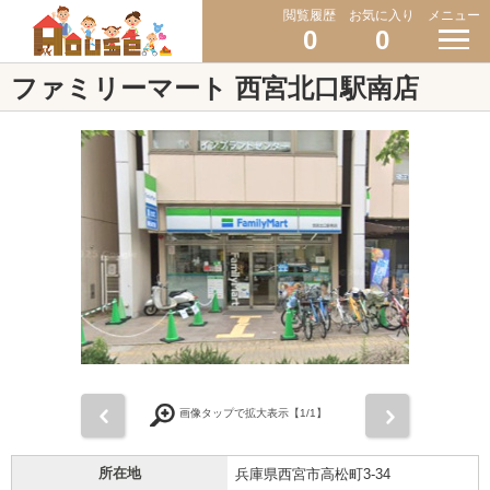
閲覧履歴
お気に入り
メニュー
0
0
ファミリーマート 西宮北口駅南店
前
次
画像タップで拡大表示【
1
/1】
所在地
兵庫県西宮市高松町3-34