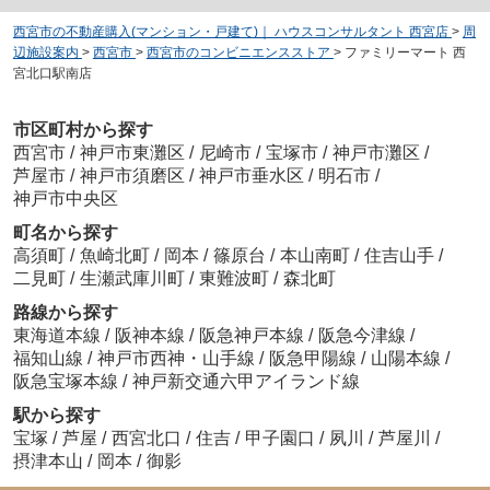
西宮市の不動産購入(マンション・戸建て)｜ ハウスコンサルタント 西宮店
>
周
辺施設案内
>
西宮市
>
西宮市のコンビニエンスストア
>
ファミリーマート 西
宮北口駅南店
市区町村から探す
西宮市
/
神戸市東灘区
/
尼崎市
/
宝塚市
/
神戸市灘区
/
芦屋市
/
神戸市須磨区
/
神戸市垂水区
/
明石市
/
神戸市中央区
町名から探す
高須町
/
魚崎北町
/
岡本
/
篠原台
/
本山南町
/
住吉山手
/
二見町
/
生瀬武庫川町
/
東難波町
/
森北町
路線から探す
東海道本線
/
阪神本線
/
阪急神戸本線
/
阪急今津線
/
福知山線
/
神戸市西神・山手線
/
阪急甲陽線
/
山陽本線
/
阪急宝塚本線
/
神戸新交通六甲アイランド線
駅から探す
宝塚
/
芦屋
/
西宮北口
/
住吉
/
甲子園口
/
夙川
/
芦屋川
/
摂津本山
/
岡本
/
御影