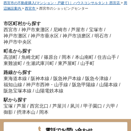
西宮市の不動産購入(マンション・戸建て)｜ ハウスコンサルタント 西宮店
>
周
辺施設案内
>
西宮市
>
西宮市のショッピングセンター
市区町村から探す
西宮市
/
神戸市東灘区
/
尼崎市
/
芦屋市
/
宝塚市
/
神戸市灘区
/
神戸市垂水区
/
神戸市須磨区
/
明石市
/
神戸市中央区
町名から探す
高須町
/
魚崎北町
/
篠原台
/
岡本
/
本山南町
/
住吉山手
/
東難波町
/
生瀬武庫川町
/
東芦屋町
/
山手町
路線から探す
東海道本線
/
阪神本線
/
阪急神戸本線
/
阪急今津線
/
福知山線
/
神戸市西神・山手線
/
阪急甲陽線
/
山陽本線
/
阪急宝塚本線
/
山陽電鉄本線
駅から探す
宝塚
/
芦屋
/
西宮北口
/
芦屋川
/
夙川
/
甲子園口
/
六甲
/
御影
/
摂津本山
/
岡本
電話でお問い合わせ