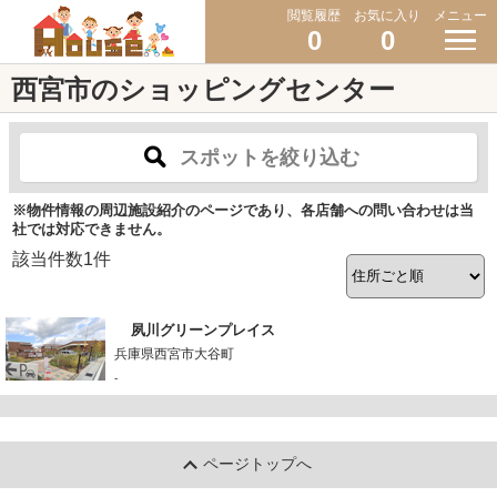
閲覧履歴
お気に入り
メニュー
0
0
西宮市のショッピングセンター
スポットを絞り込む
※物件情報の周辺施設紹介のページであり、各店舗への問い合わせは当
社では対応できません。
該当件数
1
件
夙川グリーンプレイス
兵庫県西宮市大谷町
-
ページトップへ