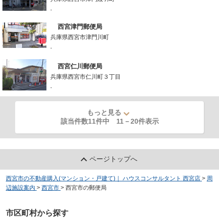
-
西宮津門郵便局
兵庫県西宮市津門川町
-
西宮仁川郵便局
兵庫県西宮市仁川町３丁目
-
もっと見る
該当件数11件中
11
－
20
件表示
ページトップへ
西宮市の不動産購入(マンション・戸建て)｜ ハウスコンサルタント 西宮店
>
周
辺施設案内
>
西宮市
>
西宮市の郵便局
市区町村から探す