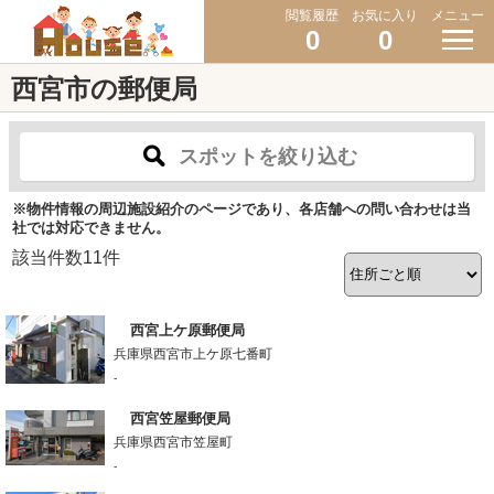
閲覧履歴
お気に入り
メニュー
0
0
西宮市の郵便局
スポットを絞り込む
※物件情報の周辺施設紹介のページであり、各店舗への問い合わせは当
社では対応できません。
該当件数
11
件
西宮上ケ原郵便局
兵庫県西宮市上ケ原七番町
-
西宮笠屋郵便局
兵庫県西宮市笠屋町
-