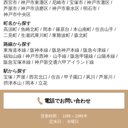
西宮市
/
神戸市東灘区
/
尼崎市
/
宝塚市
/
神戸市灘区
/
芦屋市
/
神戸市須磨区
/
神戸市垂水区
/
明石市
/
神戸市中央区
町名から探す
高須町
/
魚崎北町
/
岡本
/
篠原台
/
本山南町
/
住吉山手
/
二見町
/
生瀬武庫川町
/
東難波町
/
森北町
路線から探す
東海道本線
/
阪神本線
/
阪急神戸本線
/
阪急今津線
/
福知山線
/
神戸市西神・山手線
/
阪急甲陽線
/
山陽本線
/
阪急宝塚本線
/
神戸新交通六甲アイランド線
駅から探す
宝塚
/
芦屋
/
西宮北口
/
住吉
/
甲子園口
/
夙川
/
芦屋川
/
摂津本山
/
岡本
/
立花
電話でお問い合わせ
営業時間：
10時～18時半
定休日：
水曜日