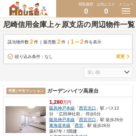
閲覧履歴
お気に入り
メニュー
0
0
尼崎信用金庫上ヶ原支店の周辺物件一覧
2
2
1～2
該当物件数
件
販売数
件
件を表示
変更
絞り込み条件：
なし
ガーデンハイツ高座台
売買 | 中古マンション
1,280
万円
阪急神戸本線
「
西宮北口
」駅 バス12
分 「広田神社前」 停歩5分
阪急神戸本線
「
西宮北口
」駅 徒歩26分
東海道本線
「
西宮
」駅 徒歩26分
築47年 / 3階建