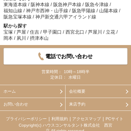
東海道本線
/
阪神本線
/
阪急神戸本線
/
阪急今津線
/
福知山線
/
神戸市西神・山手線
/
阪急甲陽線
/
山陽本線
/
阪急宝塚本線
/
神戸新交通六甲アイランド線
駅から探す
宝塚
/
芦屋
/
住吉
/
甲子園口
/
西宮北口
/
芦屋川
/
立花
/
岡本
/
夙川
/
摂津本山
電話でお問い合わせ
営業時間：
10時～18時半
定休日：
水曜日
ホーム
会社概要
お問い合わせ
来店予約
プライバシーポリシー
利用規約
アクセスマップ
PCサイト
Copyright(c) ハウスコンサルタント株式会社 西宮
店 All rights reserved.