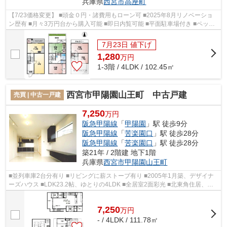
兵庫県
西宮市
高座町
【7/23価格変更】 ■頭金０円・諸費用もローン可 ■2025年8月リノベーショ
ン歴有 ■月々3万円台から購入可能 ■即日内覧可能 ■平面駐車場付き ■ペット2
匹可 ■専有面積約102.45平米、4LDK ...
7月23日 値下げ
1,280
万
円
1-3階 / 4LDK / 102.45㎡
西宮市甲陽園山王町 中古戸建
売買 | 中古一戸建
7,250
万円
阪急甲陽線
「
甲陽園
」駅 徒歩9分
阪急甲陽線
「
苦楽園口
」駅 徒歩28分
阪急甲陽線
「
苦楽園口
」駅 徒歩28分
築21年 / 2階建 地下1階
兵庫県
西宮市
甲陽園山王町
■並列車庫2台分有り ■リビングに薪ストーブ有り ■2005年1月築、デザイナ
ーズハウス ■LDK23.2帖、ゆとりの4LDK ■全居室2面彩光 ■北東角住居、陽
当たり・通風・眺望良好 ■庭付き ■月々1...
7,250
万
円
- / 4LDK / 111.78㎡