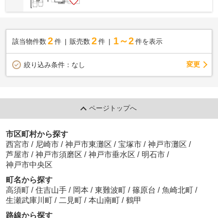
2
2
1～2
該当物件数
件
販売数
件
件を表示
変更
絞り込み条件：
なし
ページトップへ
市区町村から探す
西宮市
/
尼崎市
/
神戸市東灘区
/
宝塚市
/
神戸市灘区
/
芦屋市
/
神戸市須磨区
/
神戸市垂水区
/
明石市
/
神戸市中央区
町名から探す
高須町
/
住吉山手
/
岡本
/
東難波町
/
篠原台
/
魚崎北町
/
生瀬武庫川町
/
二見町
/
本山南町
/
鶴甲
路線から探す