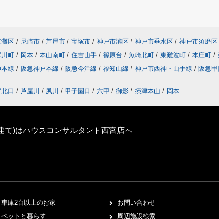
東灘区
/
尼崎市
/
芦屋市
/
宝塚市
/
神戸市灘区
/
神戸市垂水区
/
神戸市須磨区
庫川町
/
岡本
/
本山南町
/
住吉山手
/
篠原台
/
魚崎北町
/
東難波町
/
本庄町
/
神本線
/
阪急神戸本線
/
阪急今津線
/
福知山線
/
神戸市西神・山手線
/
阪急甲
宮北口
/
芦屋川
/
夙川
/
甲子園口
/
六甲
/
御影
/
摂津本山
/
岡本
建て)はハウスコンサルタント西宮店へ
車庫2台以上のお家
お問い合わせ
ペットと暮らす
周辺施設検索