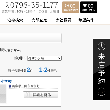
00
00
営業時間：
10時～18時半
定休日：
水曜日
対応できません。
並び順：
2
1-2
該当公開件数
件
件表示
藍小学校
兵庫県三田市西相野