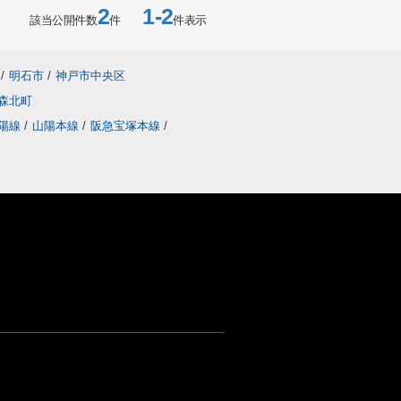
2
1-2
該当公開件数
件
件表示
/
明石市
/
神戸市中央区
森北町
陽線
/
山陽本線
/
阪急宝塚本線
/