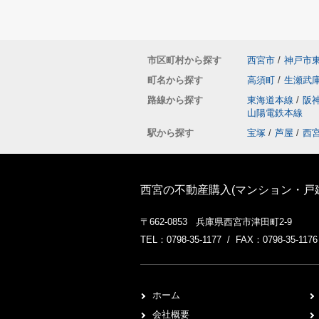
市区町村から探す
西宮市
/
神戸市
町名から探す
高須町
/
生瀬武
路線から探す
東海道本線
/
阪
山陽電鉄本線
駅から探す
宝塚
/
芦屋
/
西
西宮の不動産購入(マンション・戸
〒662-0853 兵庫県西宮市津田町2-9
TEL：0798-35-1177 / FAX：0798-35-1176
ホーム
会社概要