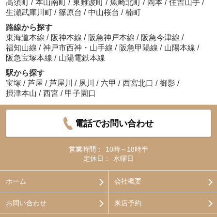
高須町
/
本山南町
/
東難波町
/
魚崎北町
/
岡本
/
住吉山手
/
生瀬武庫川町
/
篠原台
/
中山桜台
/
楠町
路線から探す
東海道本線
/
阪神本線
/
阪急神戸本線
/
阪急今津線
/
福知山線
/
神戸市西神・山手線
/
阪急甲陽線
/
山陽本線
/
阪急宝塚本線
/
山陽電鉄本線
駅から探す
宝塚
/
芦屋
/
芦屋川
/
夙川
/
六甲
/
西宮北口
/
御影
/
摂津本山
/
西宮
/
甲子園口
電話でお問い合わせ
営業時間：
10時～18時半
定休日：
水曜日
ホーム
会社概要
お問い合わせ
来店予約