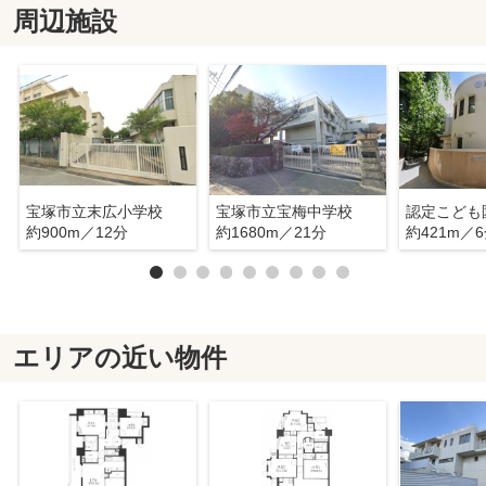
周辺施設
宝塚市立末広小学校
宝塚市立宝梅中学校
約900m／12分
約1680m／21分
約421m／
エリアの近い物件