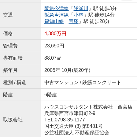
阪急今津線
「
逆瀬川
」駅 徒歩3分
交通
阪急今津線
「
小林
」駅 徒歩14分
福知山線
「
宝塚
」駅 徒歩28分
価格
4,380万円
管理費
23,690円
専有面積
88.07㎡
築年月
2005年 10月(築20年)
種別 / 構造
中古マンション / 鉄筋コンクリート
階建
6階建
ハウスコンサルタント株式会社 西宮店
兵庫県西宮市津田町2-9
取扱会社
TEL:0798-35-1177
国土交通大臣 (3) 第8481号
公益社団法人 不動産保証協会