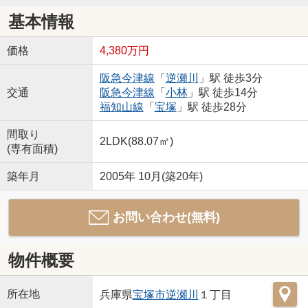
基本情報
価格
4,380万円
阪急今津線
「
逆瀬川
」駅 徒歩3分
交通
阪急今津線
「
小林
」駅 徒歩14分
福知山線
「
宝塚
」駅 徒歩28分
間取り
2LDK(88.07㎡)
(専有面積)
築年月
2005年 10月(築20年)
お問い合わせ(無料)
物件概要
所在地
兵庫県
宝塚市
逆瀬川
１丁目