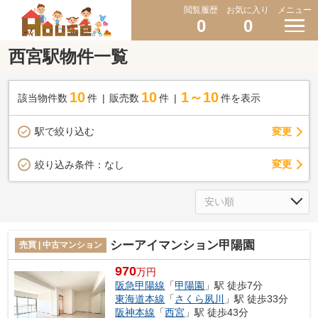
閲覧履歴
お気に入り
メニュー
0
0
西宮駅物件一覧
10
10
1～10
該当物件数
件
販売数
件
件を表示
駅で絞り込む
変更
変更
絞り込み条件：
なし
シーアイマンション甲陽園
売買 | 中古マンション
970
万円
阪急甲陽線
「
甲陽園
」駅 徒歩7分
東海道本線
「
さくら夙川
」駅 徒歩33分
阪神本線
「
西宮
」駅 徒歩43分