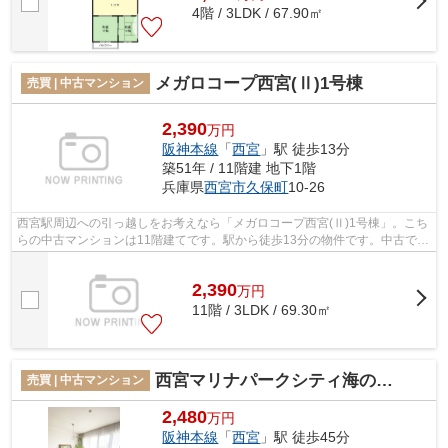
4階 / 3LDK / 67.90㎡
メガロコープ西宮(Ⅱ)1号棟
売買 | 中古マンション
2,390
万円
阪神本線
「
西宮
」駅 徒歩13分
築51年 / 11階建 地下1階
兵庫県
西宮市
久保町
10-26
西宮駅周辺への引っ越しをお考えなら「メガロコープ西宮(Ⅱ)1号棟」。こち
らの中古マンションは11階建てです。駅から徒歩13分の物件です。中古であ
りながら、綺麗で機能的な設備のある...
2,390
万
円
11階 / 3LDK / 69.30㎡
西宮マリナパークシティ海のまち
売買 | 中古マンション
2,480
万円
阪神本線
「
西宮
」駅 徒歩45分