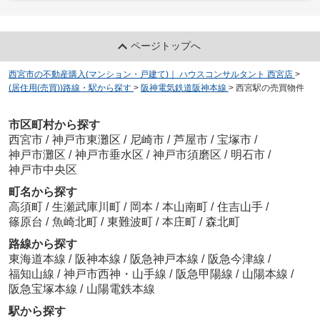
ページトップへ
西宮市の不動産購入(マンション・戸建て)｜ ハウスコンサルタント 西宮店
>
(居住用(売買))路線・駅から探す
>
阪神電気鉄道阪神本線
>
西宮駅の売買物件
市区町村から探す
西宮市
/
神戸市東灘区
/
尼崎市
/
芦屋市
/
宝塚市
/
神戸市灘区
/
神戸市垂水区
/
神戸市須磨区
/
明石市
/
神戸市中央区
町名から探す
高須町
/
生瀬武庫川町
/
岡本
/
本山南町
/
住吉山手
/
篠原台
/
魚崎北町
/
東難波町
/
本庄町
/
森北町
路線から探す
東海道本線
/
阪神本線
/
阪急神戸本線
/
阪急今津線
/
福知山線
/
神戸市西神・山手線
/
阪急甲陽線
/
山陽本線
/
阪急宝塚本線
/
山陽電鉄本線
駅から探す