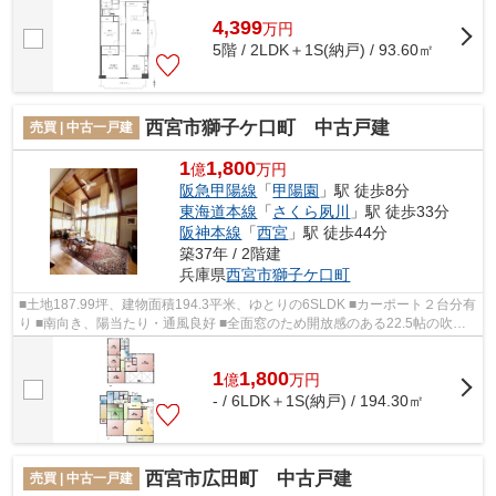
4,399
万
円
5階 / 2LDK＋1S(納戸) / 93.60㎡
西宮市獅子ケ口町 中古戸建
売買 | 中古一戸建
1
1,800
億
万円
阪急甲陽線
「
甲陽園
」駅 徒歩8分
東海道本線
「
さくら夙川
」駅 徒歩33分
阪神本線
「
西宮
」駅 徒歩44分
築37年 / 2階建
兵庫県
西宮市
獅子ケ口町
■土地187.99坪、建物面積194.3平米、ゆとりの6SLDK ■カーポート２台分有
り ■南向き、陽当たり・通風良好 ■全面窓のため開放感のある22.5帖の吹抜
けのリビング ■納戸など収納充実 ■テ...
1
1,800
億
万
円
- / 6LDK＋1S(納戸) / 194.30㎡
西宮市広田町 中古戸建
売買 | 中古一戸建