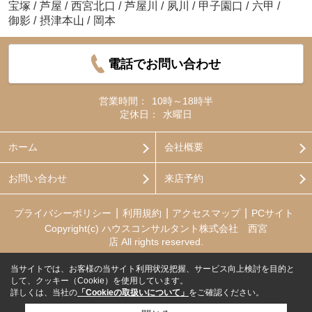
宝塚
/
芦屋
/
西宮北口
/
芦屋川
/
夙川
/
甲子園口
/
六甲
/
御影
/
摂津本山
/
岡本
電話でお問い合わせ
営業時間：
10時～18時半
定休日：
水曜日
ホーム
会社概要
お問い合わせ
来店予約
プライバシーポリシー
利用規約
アクセスマップ
PCサイト
Copyright(c) ハウスコンサルタント株式会社 西宮
店 All rights reserved.
当サイトでは、お客様の当サイト利用状況把握、サービス向上検討を目的と
して、クッキー（Cookie）を使用しています。
詳しくは、当社の
「Cookieの取扱いについて」
をご確認ください。