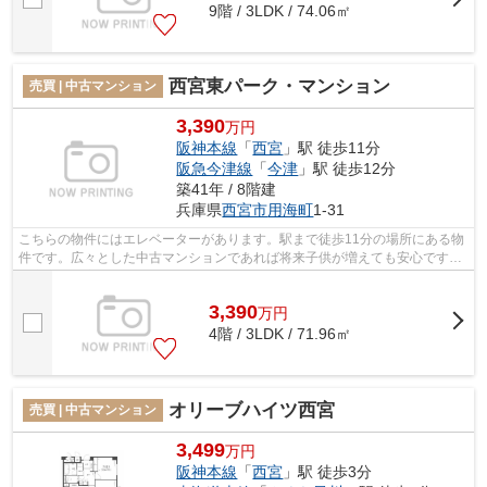
9階 / 3LDK / 74.06㎡
西宮東パーク・マンション
売買 | 中古マンション
3,390
万円
阪神本線
「
西宮
」駅 徒歩11分
阪急今津線
「
今津
」駅 徒歩12分
築41年 / 8階建
兵庫県
西宮市
用海町
1-31
こちらの物件にはエレベーターがあります。駅まで徒歩11分の場所にある物
件です。広々とした中古マンションであれば将来子供が増えても安心です。
西宮市の西宮周辺にあるお住まいの事...
3,390
万
円
4階 / 3LDK / 71.96㎡
オリーブハイツ西宮
売買 | 中古マンション
3,499
万円
阪神本線
「
西宮
」駅 徒歩3分