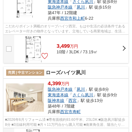
東海道本線
「
さくら夙川
」駅 徒歩8分
阪急神戸本線
「
夙川
」駅 徒歩15分
築47年 / 12階建
兵庫県
西宮市
和上町
6-22
こだわりポイント満載のオリーブハイツ西宮。もはや生活の必須条件である
エレベーター付きの物件となっています。立地している商業地域は、生活に
必要なスーパー、銀行等が近くにあり...
3,499
万
円
10階 / 3LDK / 73.19㎡
ローズハイツ夙川
売買 | 中古マンション
4,399
万円
阪急神戸本線
「
夙川
」駅 徒歩8分
東海道本線
「
さくら夙川
」駅 徒歩9分
阪神本線
「
西宮
」駅 徒歩13分
築48年 / 7階建
兵庫県
西宮市
寿町
■2026年6月リフォーム済 ■専有面積約93.60平米、2SLDK ■阪急夙川駅徒歩
8分 ■3沿線利用可能 ■月々11万円台から購入可能 ■南東角住居、陽当たり・
通風良好 ■２面バルコニー ■食洗機・浴...