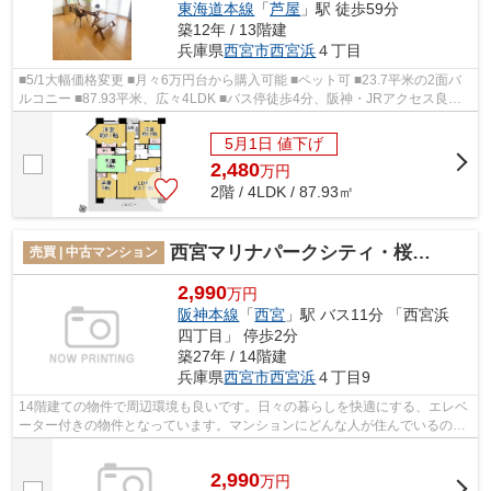
東海道本線
「
芦屋
」駅 徒歩59分
築12年 / 13階建
兵庫県
西宮市
西宮浜
４丁目
■5/1大幅価格変更 ■月々6万円台から購入可能 ■ペット可 ■23.7平米の2面バ
ルコニー ■87.93平米、広々4LDK ■バス停徒歩4分、阪神・JRアクセス良好 ■
角住居、南西向き、陽当たり・通風良...
5月1日 値下げ
2,480
万
円
2階 / 4LDK / 87.93㎡
西宮マリナパークシティ・桜のまち５番館
売買 | 中古マンション
2,990
万円
阪神本線
「
西宮
」駅 バス11分 「西宮浜
四丁目」 停歩2分
築27年 / 14階建
兵庫県
西宮市
西宮浜
４丁目9
14階建ての物件で周辺環境も良いです。日々の暮らしを快適にする、エレベ
ーター付きの物件となっています。マンションにどんな人が住んでいるのか
も中古マンションなら事前に知れます...
2,990
万
円