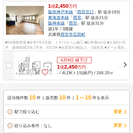
1
2,450
億
万円
阪急神戸本線
「
西宮北口
」駅 徒歩18分
東海道本線
「
西宮
」駅 徒歩21分
阪神本線
「
西宮
」駅 徒歩31分
築1年 / 3階建
兵庫県
西宮市
広田町
■6/9価格変更 ■令和7年3月築、ミサワホーム施工 ■駐車場6台分 ■土地53.45
坪、建物面積266.2平米、4SLDK ■全居室8.6帖以上・2面彩光 ■オール電化住
宅 ■太陽光発電システム ■電動シャッ...
6月9日 値下げ
1
2,450
億
万
円
- / 4LDK＋1S(納戸) / 266.20㎡
10
10
1～10
該当物件数
件
販売数
件
件を表示
駅で絞り込む
変更
変更
絞り込み条件：
なし