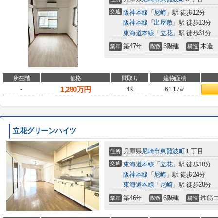
交通
阪神本線
「
尼崎
」駅 徒歩12分
阪神本線
「
出屋敷
」駅 徒歩13分
東海道本線
「
立花
」駅 徒歩31分
築47年
3階建
木造
築年
階数
構造
所在階
価格
間取り
建物面積
1,280
万円
-
4K
61.17㎡
立花グリーンハイツ
兵庫県
尼崎市
東難波町
１丁目
住所
交通
東海道本線
「
立花
」駅 徒歩18分
阪神本線
「
尼崎
」駅 徒歩24分
東海道本線
「
尼崎
」駅 徒歩28分
築46年
6階建
鉄筋
築年
階数
構造