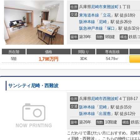
兵庫県
尼崎市
東難波町
１丁目
住所
交通
東海道本線
「
立花
」駅 徒歩18分
阪神本線
「
尼崎
」駅 徒歩26分
阪急神戸本線
「
塚口
」駅 徒歩32分
築39年
9階建
鉄筋
築年
階数
構造
所在階
価格
間取り
専有面積
1,798
万円
5階
3DK
54.79㎡
サンシティ尼崎・西難波
兵庫県
尼崎市
西難波町
４丁目8-17
住所
交通
阪神本線
「
尼崎
」駅 徒歩15分
阪神本線
「
出屋敷
」駅 徒歩12分
築26年
10階建
鉄筋
築年
階数
構造
こだわりで選びたい方におすすめ。尼崎
ィ尼崎・西難波」。こちらの物件にはエレ