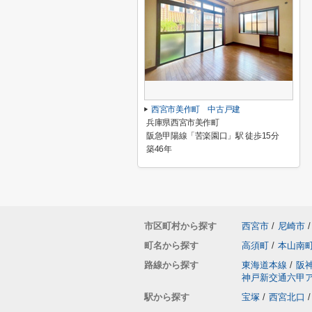
西宮市美作町 中古戸建
兵庫県西宮市美作町
阪急甲陽線「苦楽園口」駅 徒歩15分
築46年
市区町村から探す
西宮市
/
尼崎市
/
町名から探す
高須町
/
本山南
路線から探す
東海道本線
/
阪
神戸新交通六甲
駅から探す
宝塚
/
西宮北口
/