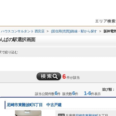
 ハウスコンサルタント 西宮店
>
(居住用(売買))路線・駅から探す
>
阪神電
んばの駅選択画面
で絞り込む
6
件が該当
並び順：
6
6
1-6
該当公開件数
件 販売数
件
件表示
尼崎市東難波町5丁目 中古戸建
兵庫県
尼崎市
東難波町
５丁目
住所