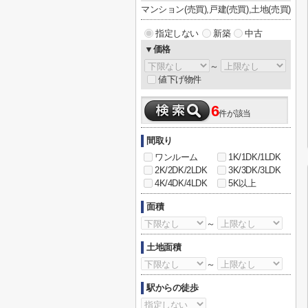
マンション(売買),戸建(売買),土地(売買)
指定しない
新築
中古
▼価格
～
値下げ物件
6
件が該当
間取り
ワンルーム
1K/1DK/1LDK
2K/2DK/2LDK
3K/3DK/3LDK
4K/4DK/4LDK
5K以上
面積
～
土地面積
～
駅からの徒歩