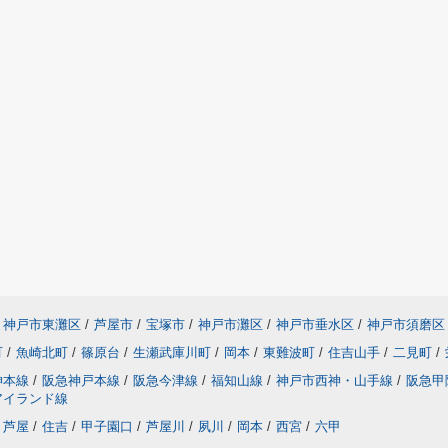
神戸市東灘区
/
芦屋市
/
宝塚市
/
神戸市灘区
/
神戸市垂水区
/
神戸市須磨区
町
/
魚崎北町
/
篠原台
/
生瀬武庫川町
/
岡本
/
東難波町
/
住吉山手
/
二見町
/
神本線
/
阪急神戸本線
/
阪急今津線
/
福知山線
/
神戸市西神・山手線
/
阪急甲
アイランド線
芦屋
/
住吉
/
甲子園口
/
芦屋川
/
夙川
/
岡本
/
西宮
/
六甲