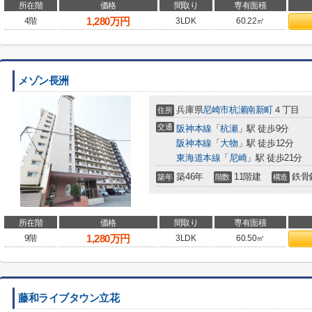
所在階
価格
間取り
専有面積
1,280
万円
4階
3LDK
60.22㎡
メゾン長洲
兵庫県
尼崎市
杭瀬南新町
４丁目
住所
交通
阪神本線
「
杭瀬
」駅 徒歩9分
阪神本線
「
大物
」駅 徒歩12分
東海道本線
「
尼崎
」駅 徒歩21分
築46年
11階建
鉄骨
築年
階数
構造
所在階
価格
間取り
専有面積
1,280
万円
9階
3LDK
60.50㎡
藤和ライブタウン立花