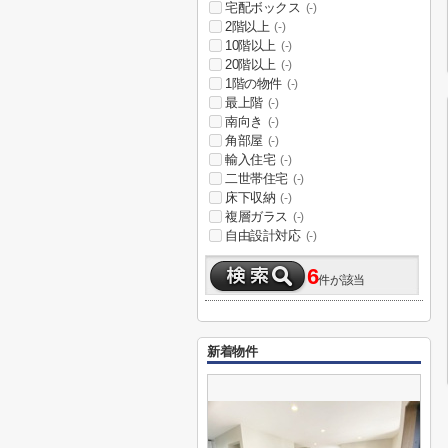
宅配ボックス
(-)
2階以上
(-)
10階以上
(-)
20階以上
(-)
1階の物件
(-)
最上階
(-)
南向き
(-)
角部屋
(-)
輸入住宅
(-)
二世帯住宅
(-)
床下収納
(-)
複層ガラス
(-)
自由設計対応
(-)
6
件が該当
新着物件