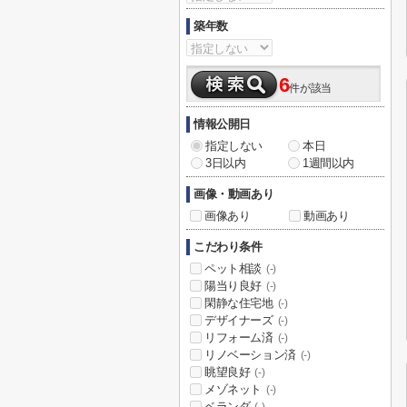
築年数
6
件が該当
情報公開日
指定しない
本日
3日以内
1週間以内
画像・動画あり
画像あり
動画あり
こだわり条件
ペット相談
(-)
陽当り良好
(-)
閑静な住宅地
(-)
デザイナーズ
(-)
リフォーム済
(-)
リノベーション済
(-)
眺望良好
(-)
メゾネット
(-)
ベランダ