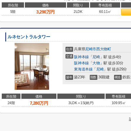
所在階
価格
間取り
専有面積
3,290
万円
5階
2LDK
60.11㎡
ルネセントラルタワー
兵庫県
尼崎市
西大物町
住所
交通
阪神本線
「
尼崎
」駅 徒歩4分
阪神本線
「
大物
」駅 徒歩10分
東海道本線
「
尼崎
」駅 徒歩29分
築23年
36階建
鉄筋
築年
階数
構造
所在階
価格
間取り
専有面積
7,280
万円
24階
3LDK＋1S(納戸)
109.95㎡