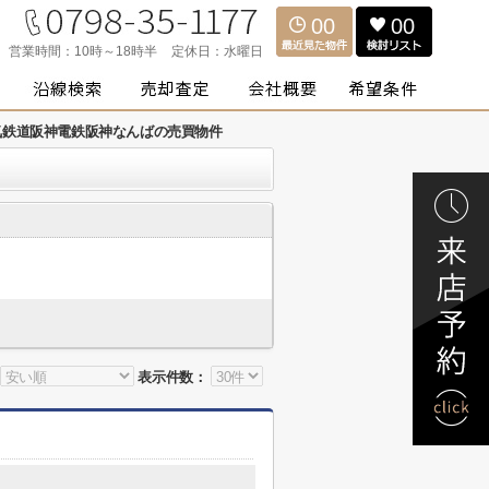
00
00
営業時間：
10時～18時半
定休日：
水曜日
気鉄道阪神電鉄阪神なんばの売買物件
表示件数：