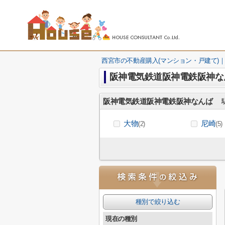
西宮市の不動産購入(マンション・戸建て)｜
阪神電気鉄道阪神電鉄阪神な
阪神電気鉄道阪神電鉄阪神なんば
駅
大物
尼崎
(2)
(5)
種別で絞り込む
現在の種別