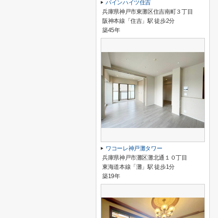
パインハイツ住吉
兵庫県神戸市東灘区住吉南町３丁目
阪神本線「住吉」駅 徒歩2分
築45年
ワコーレ神戸灘タワー
兵庫県神戸市灘区灘北通１０丁目
東海道本線「灘」駅 徒歩1分
築19年