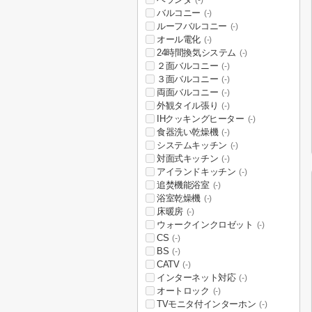
(-)
バルコニー
(-)
ルーフバルコニー
(-)
オール電化
(-)
24時間換気システム
(-)
２面バルコニー
(-)
３面バルコニー
(-)
両面バルコニー
(-)
外観タイル張り
(-)
IHクッキングヒーター
(-)
食器洗い乾燥機
(-)
システムキッチン
(-)
対面式キッチン
(-)
アイランドキッチン
(-)
追焚機能浴室
(-)
浴室乾燥機
(-)
床暖房
(-)
ウォークインクロゼット
(-)
CS
(-)
BS
(-)
CATV
(-)
インターネット対応
(-)
オートロック
(-)
TVモニタ付インターホン
(-)