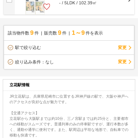
- / 5LDK / 102.39㎡
9
9
1～9
該当物件数
件
販売数
件
件を表示
駅で絞り込む
変更
変更
絞り込み条件：
なし
立花駅情報
JR立花駅は、兵庫県尼崎市に位置するJR神戸線の駅で、大阪や神戸へ
のアクセスが良好な点が魅力です。​
【交通アクセス】
立花駅から大阪駅までは約10分、三ノ宮駅までは約25分と、主要都市
への移動がスムーズです。​普通列車のみの停車駅ですが、運行本数が多
く、通勤や通学に便利です。​また、駅周辺は平坦な地形で、自転車での
移動も快適です。​​