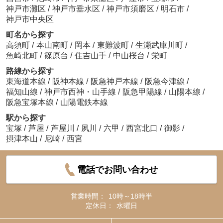
神戸市灘区
/
神戸市垂水区
/
神戸市須磨区
/
明石市
/
神戸市中央区
町名から探す
高須町
/
本山南町
/
岡本
/
東難波町
/
生瀬武庫川町
/
魚崎北町
/
篠原台
/
住吉山手
/
中山桜台
/
栄町
路線から探す
東海道本線
/
阪神本線
/
阪急神戸本線
/
阪急今津線
/
福知山線
/
神戸市西神・山手線
/
阪急甲陽線
/
山陽本線
/
阪急宝塚本線
/
山陽電鉄本線
駅から探す
宝塚
/
芦屋
/
芦屋川
/
夙川
/
六甲
/
西宮北口
/
御影
/
摂津本山
/
尼崎
/
西宮
電話でお問い合わせ
営業時間：
10時～18時半
定休日：
水曜日