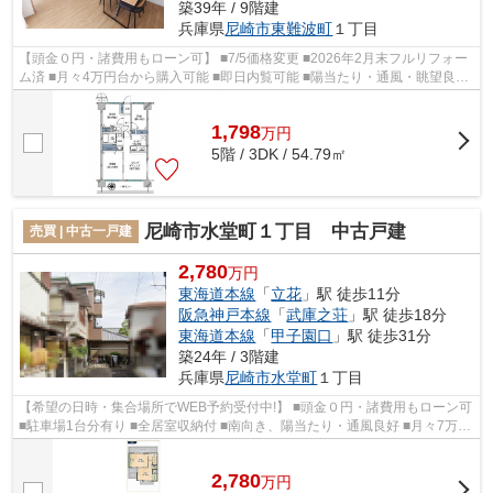
築39年 / 9階建
兵庫県
尼崎市
東難波町
１丁目
【頭金０円・諸費用もローン可】 ■7/5価格変更 ■2026年2月末フルリフォー
ム済 ■月々4万円台から購入可能 ■即日内覧可能 ■陽当たり・通風・眺望良好
■食洗機・浴室乾燥機など設備充実...
1,798
万
円
5階 / 3DK / 54.79㎡
尼崎市水堂町１丁目 中古戸建
売買 | 中古一戸建
2,780
万円
東海道本線
「
立花
」駅 徒歩11分
阪急神戸本線
「
武庫之荘
」駅 徒歩18分
東海道本線
「
甲子園口
」駅 徒歩31分
築24年 / 3階建
兵庫県
尼崎市
水堂町
１丁目
【希望の日時・集合場所でWEB予約受付中!】 ■頭金０円・諸費用もローン可
■駐車場1台分有り ■全居室収納付 ■南向き、陽当たり・通風良好 ■月々7万円
台から購入可能 ■旭化成ホームズ...
2,780
万
円