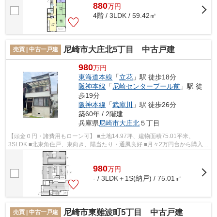
880
万
円
4階 / 3LDK / 59.42㎡
尼崎市大庄北5丁目 中古戸建
売買 | 中古一戸建
980
万円
東海道本線
「
立花
」駅 徒歩18分
阪神本線
「
尼崎センタープール前
」駅 徒
歩19分
阪神本線
「
武庫川
」駅 徒歩26分
築60年 / 2階建
兵庫県
尼崎市
大庄北
５丁目
【頭金０円・諸費用もローン可】 ■土地14.97坪、建物面積75.01平米、
3SLDK ■北東角住戸、東向き、陽当たり・通風良好 ■月々2万円台から購入可
能 ■即日内覧可能 ■浜田小学校徒歩6分、...
980
万
円
- / 3LDK＋1S(納戸) / 75.01㎡
尼崎市東難波町5丁目 中古戸建
売買 | 中古一戸建