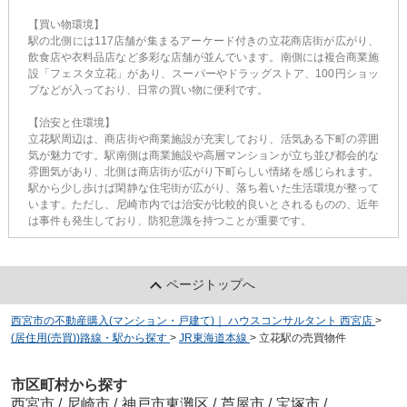
【買い物環境】
駅の北側には117店舗が集まるアーケード付きの立花商店街が広がり、
飲食店や衣料品店など多彩な店舗が並んでいます。​南側には複合商業施
設「フェスタ立花」があり、スーパーやドラッグストア、100円ショッ
プなどが入っており、日常の買い物に便利です。​​
【治安と住環境】
立花駅周辺は、商店街や商業施設が充実しており、活気ある下町の雰囲
気が魅力です。​駅南側は商業施設や高層マンションが立ち並び都会的な
雰囲気があり、北側は商店街が広がり下町らしい情緒を感じられます。​
駅から少し歩けば閑静な住宅街が広がり、落ち着いた生活環境が整って
います。​ただし、尼崎市内では治安が比較的良いとされるものの、近年
は事件も発生しており、防犯意識を持つことが重要です。​​
ページトップへ
西宮市の不動産購入(マンション・戸建て)｜ ハウスコンサルタント 西宮店
>
(居住用(売買))路線・駅から探す
>
JR東海道本線
>
立花駅の売買物件
市区町村から探す
西宮市
/
尼崎市
/
神戸市東灘区
/
芦屋市
/
宝塚市
/