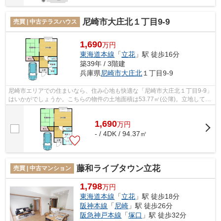
尼崎市大庄北１丁目9-9
売買 | 中古テラスハウス
1,690
万円
東海道本線
「
立花
」駅 徒歩16分
築39年 / 3階建
兵庫県
尼崎市
大庄北
１丁目9-9
尼崎市エリアでの住まいなら、住み心地も快適な「尼崎市大庄北１丁目9-9」
はいかがでしょうか。こちらの物件の土地面積は53.77㎡(公簿)。立地してい
る第一種住居地域は、住居の環境を...
1,690
万
円
- / 4DK / 94.37㎡
藤和ライブタウン立花
売買 | 中古マンション
1,798
万円
東海道本線
「
立花
」駅 徒歩18分
阪神本線
「
尼崎
」駅 徒歩26分
阪急神戸本線
「
塚口
」駅 徒歩32分