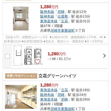
1,280
万円
阪神本線
「
尼崎
」駅 徒歩12分
阪神本線
「
出屋敷
」駅 徒歩13分
東海道本線
「
立花
」駅 徒歩31分
築47年 / 3階建
兵庫県
尼崎市
東難波町
５丁目
【頭金０円・諸費用もローン可】 ■土地14.41坪、建物面積61.17平米、4K ■
駐車場1台分 ■全居室2面彩光 ■北向き、陽当たり・通風良好 ■月々3万円台か
ら購入可能 ■即日内覧可能 ■2駅利...
1,280
万
円
- / 4K / 61.17㎡
立花グリーンハイツ
売買 | 中古マンション
1,280
万円
東海道本線
「
立花
」駅 徒歩18分
阪神本線
「
尼崎
」駅 徒歩24分
東海道本線
「
尼崎
」駅 徒歩28分
築46年 / 6階建
兵庫県
尼崎市
東難波町
１丁目