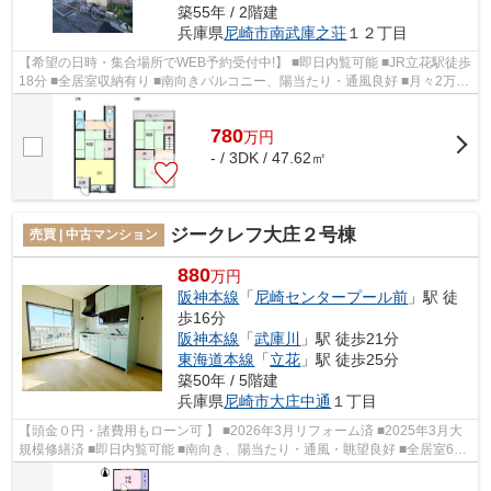
築55年 / 2階建
兵庫県
尼崎市
南武庫之荘
１２丁目
【希望の日時・集合場所でWEB予約受付中!】 ■即日内覧可能 ■JR立花駅徒歩
18分 ■全居室収納有り ■南向きバルコニー、陽当たり・通風良好 ■月々2万円
台から購入可能 ■スーパー徒歩4分、...
780
万
円
- / 3DK / 47.62㎡
ジークレフ大庄２号棟
売買 | 中古マンション
880
万円
阪神本線
「
尼崎センタープール前
」駅 徒
歩16分
阪神本線
「
武庫川
」駅 徒歩21分
東海道本線
「
立花
」駅 徒歩25分
築50年 / 5階建
兵庫県
尼崎市
大庄中通
１丁目
【頭金０円・諸費用もローン可 】 ■2026年3月リフォーム済 ■2025年3月大
規模修繕済 ■即日内覧可能 ■南向き、陽当たり・通風・眺望良好 ■全居室6帖
以上、ゆとりのある間取り ■収納豊富 ...