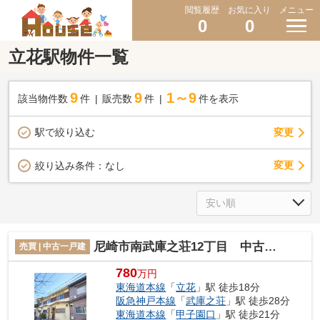
閲覧履歴
お気に入り
メニュー
0
0
立花駅物件一覧
9
9
1～9
該当物件数
件
販売数
件
件を表示
駅で絞り込む
変更
変更
絞り込み条件：
なし
尼崎市南武庫之荘12丁目 中古戸建
売買 | 中古一戸建
780
万円
東海道本線
「
立花
」駅 徒歩18分
阪急神戸本線
「
武庫之荘
」駅 徒歩28分
東海道本線
「
甲子園口
」駅 徒歩21分