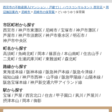
西宮市の不動産購入(マンション・戸建て)｜ ハウスコンサルタント 西宮店
>
周
辺施設案内
>
尼崎市
>
尼崎市の保育園
>
どいゆうゆう保育園
市区町村から探す
西宮市
/
神戸市東灘区
/
尼崎市
/
宝塚市
/
神戸市灘区
/
芦屋市
/
神戸市須磨区
/
神戸市垂水区
/
明石市
/
神戸市中央区
町名から探す
高須町
/
魚崎北町
/
岡本
/
篠原台
/
本山南町
/
住吉山手
/
二見町
/
生瀬武庫川町
/
東難波町
/
森北町
路線から探す
東海道本線
/
阪神本線
/
阪急神戸本線
/
阪急今津線
/
福知山線
/
神戸市西神・山手線
/
阪急甲陽線
/
山陽本線
/
阪急宝塚本線
/
神戸新交通六甲アイランド線
駅から探す
宝塚
/
芦屋
/
西宮北口
/
住吉
/
甲子園口
/
夙川
/
芦屋川
/
摂津本山
/
岡本
/
御影