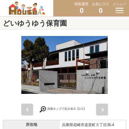
閲覧履歴
お気に入り
メニュー
0
0
どいゆうゆう保育園
前
次
画像タップで拡大表示【
1
/1】
所在地
兵庫県尼崎市道意町５丁目36-4