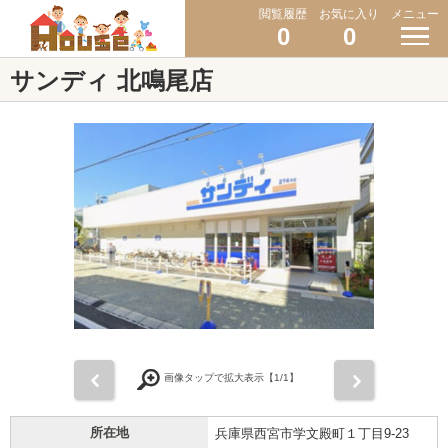
閲覧履歴
お気に入り
メニュー
0
0
サンディ 北鳴尾店
前
次
画像タップで拡大表示【
1
/1】
所在地
兵庫県西宮市学文殿町１丁目9-23