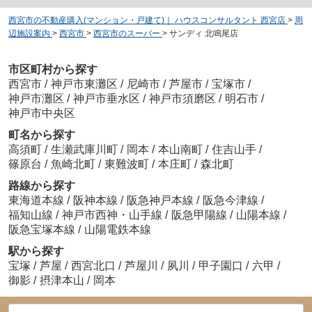
西宮市の不動産購入(マンション・戸建て)｜ ハウスコンサルタント 西宮店
>
周
辺施設案内
>
西宮市
>
西宮市のスーパー
>
サンディ 北鳴尾店
市区町村から探す
西宮市
/
神戸市東灘区
/
尼崎市
/
芦屋市
/
宝塚市
/
神戸市灘区
/
神戸市垂水区
/
神戸市須磨区
/
明石市
/
神戸市中央区
町名から探す
高須町
/
生瀬武庫川町
/
岡本
/
本山南町
/
住吉山手
/
篠原台
/
魚崎北町
/
東難波町
/
本庄町
/
森北町
路線から探す
東海道本線
/
阪神本線
/
阪急神戸本線
/
阪急今津線
/
福知山線
/
神戸市西神・山手線
/
阪急甲陽線
/
山陽本線
/
阪急宝塚本線
/
山陽電鉄本線
駅から探す
宝塚
/
芦屋
/
西宮北口
/
芦屋川
/
夙川
/
甲子園口
/
六甲
/
御影
/
摂津本山
/
岡本