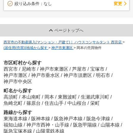
変更
絞り込み条件：
なし
ページトップへ
西宮市の不動産購入(マンション・戸建て)｜ ハウスコンサルタント 西宮店
>
(居住用(売買))地域から探す
>
神戸市東灘区
>
岡本の売買物件
市区町村から探す
西宮市
/
尼崎市
/
神戸市東灘区
/
芦屋市
/
宝塚市
/
神戸市灘区
/
神戸市垂水区
/
神戸市須磨区
/
明石市
/
神戸市中央区
町名から探す
高須町
/
本山南町
/
岡本
/
東難波町
/
生瀬武庫川町
/
魚崎北町
/
篠原台
/
住吉山手
/
中山桜台
/
栄町
路線から探す
東海道本線
/
阪神本線
/
阪急神戸本線
/
阪急今津線
/
福知山線
/
神戸市西神・山手線
/
阪急甲陽線
/
山陽本線
/
阪急宝塚本線
/
山陽電鉄本線