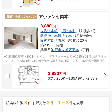
アヴァンセ岡本
売買 | 中古マンション
3,880
万円
東海道本線
「
摂津本山
」駅 徒歩7分
阪急神戸本線
「
岡本
」駅 徒歩9分
阪神本線
「
青木
」駅 徒歩20分
築28年 / 5階建
兵庫県
神戸市東灘区
岡本
３丁目
■7/28価格変更 ■2021年トイレ・浴室リフォーム済 ■2025年11月上記以外フ
ルリフォーム済 ■月々10万円台から購入可能 ■即日内覧可 ■2沿線利用可能 ■
角住戸、バルコニー南東向き、陽当...
3,880
万
円
3階 / 2LDK＋1S(納戸) / 72.83㎡
3
3
1～3
該当物件数
件
販売数
件
件を表示