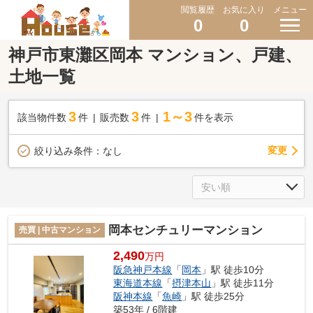
閲覧履歴
お気に入り
メニュー
0
0
神戸市東灘区岡本 マンション、戸建、
土地一覧
3
3
1～3
該当物件数
件
販売数
件
件を表示
変更
絞り込み条件：
なし
岡本センチュリーマンション
売買 | 中古マンション
2,490
万円
阪急神戸本線
「
岡本
」駅 徒歩10分
東海道本線
「
摂津本山
」駅 徒歩11分
阪神本線
「
魚崎
」駅 徒歩25分
築53年 / 6階建