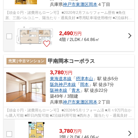
兵庫県
神戸市東灘区
岡本
４丁目
【頭金０円・諸費用もローン可】 ■2020年2月フルリフォーム歴有 ■角住
居、三面バルコニー、陽当たり・通風良好 ■専用駐車場使用権付 ■2沿線利用
可能 ■食洗機付きのお洒落なキッチン ■...
2,490
万
円
4階 / 2LDK / 64.86㎡
甲南岡本コーポラス
売買 | 中古マンション
3,780
万円
東海道本線
「
摂津本山
」駅 徒歩5分
阪急神戸本線
「
岡本
」駅 徒歩7分
阪神本線
「
青木
」駅 徒歩22分
築49年 / 3階建
兵庫県
神戸市東灘区
岡本
２丁目
【頭金０円・諸費用もローン可】 ■2026年5月リフォーム済 ■月々9万円台か
ら購入可能 ■即日内覧可能 ■2沿線利用可能 ■西向き、陽当たり・通風良好 ■
食洗機など設備充実 ■本山第一...
3,780
万
円
2階 / 2LDK / 46.06㎡