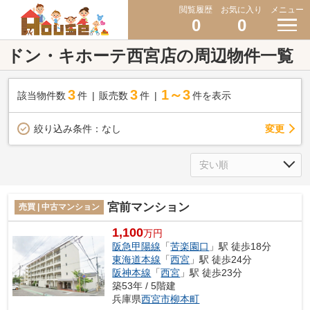
閲覧履歴
お気に入り
メニュー
0
0
ドン・キホーテ西宮店の周辺物件一覧
3
3
1～3
該当物件数
件
販売数
件
件を表示
変更
絞り込み条件：
なし
宮前マンション
売買 | 中古マンション
1,100
万円
阪急甲陽線
「
苦楽園口
」駅 徒歩18分
東海道本線
「
西宮
」駅 徒歩24分
阪神本線
「
西宮
」駅 徒歩23分
築53年 / 5階建
兵庫県
西宮市
柳本町