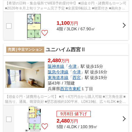
【希望の日時・集合場所でWEB予約受付中!】 ■頭金０円・諸費用もローン可
■2026年８月上旬リフォーム完了予定 ■全居室6帖以上 ■物置付き ■南向き、
陽当たり・通風良好 ■月々2万円台か...
1,100
万
円
4階 / 3LDK / 67.90㎡
ユニハイム西宮Ⅱ
売買 | 中古マンション
2,480
万円
阪神本線
「
今津
」駅 徒歩15分
阪急今津線
「
今津
」駅 徒歩16分
東海道本線
「
西宮
」駅 徒歩19分
築43年 / 7階建
兵庫県
西宮市
東町
１丁目
【頭金０円・諸費用もローン可】 ■月々6万円台から購入可能 ■三方角住居 ■
陽当り、通風、眺望良好 ■壁芯面積約100平米、LDK19帖、広々4LDK ■全居
室6帖以上 ■２沿線利用可能 ■2020年大...
9月8日 値下げ
2,480
万
円
5階 / 4LDK / 100.99㎡