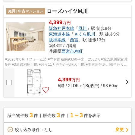
ローズハイツ夙川
売買 | 中古マンション
4,399
万円
阪急神戸本線
「
夙川
」駅 徒歩8分
東海道本線
「
さくら夙川
」駅 徒歩9分
阪神本線
「
西宮
」駅 徒歩13分
築48年 / 7階建
兵庫県
西宮市
寿町
■2026年6月リフォーム済 ■専有面積約93.60平米、2SLDK ■阪急夙川駅徒歩
8分 ■3沿線利用可能 ■月々11万円台から購入可能 ■南東角住居、陽当たり・
通風良好 ■２面バルコニー ■食洗機・浴...
4,399
万
円
5階 / 2LDK＋1S(納戸) / 93.60㎡
3
3
1～3
該当物件数
件
販売数
件
件を表示
変更
絞り込み条件：
なし