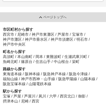
ページトップへ
市区町村から探す
西宮市
/
尼崎市
/
神戸市東灘区
/
芦屋市
/
宝塚市
/
神戸市灘区
/
神戸市垂水区
/
神戸市須磨区
/
明石市
/
神戸市中央区
町名から探す
高須町
/
本山南町
/
岡本
/
東難波町
/
生瀬武庫川町
/
魚崎北町
/
篠原台
/
住吉山手
/
中山桜台
/
栄町
路線から探す
東海道本線
/
阪神本線
/
阪急神戸本線
/
阪急今津線
/
福知山線
/
神戸市西神・山手線
/
阪急甲陽線
/
山陽本線
/
阪急宝塚本線
/
山陽電鉄本線
駅から探す
宝塚
/
芦屋
/
芦屋川
/
夙川
/
六甲
/
西宮北口
/
御影
/
摂津本山
/
尼崎
/
西宮