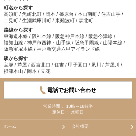
町名から探す
高須町
/
魚崎北町
/
岡本
/
篠原台
/
本山南町
/
住吉山手
/
二見町
/
生瀬武庫川町
/
東難波町
/
森北町
路線から探す
東海道本線
/
阪神本線
/
阪急神戸本線
/
阪急今津線
/
福知山線
/
神戸市西神・山手線
/
阪急甲陽線
/
山陽本線
/
阪急宝塚本線
/
神戸新交通六甲アイランド線
駅から探す
宝塚
/
芦屋
/
西宮北口
/
住吉
/
甲子園口
/
夙川
/
芦屋川
/
摂津本山
/
岡本
/
立花
電話でお問い合わせ
営業時間：
10時～18時半
定休日：
水曜日
ホーム
会社概要