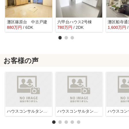
灘区篠原台 中古戸建
六甲台ハウス2号棟
880
万
円
/ 6DK
780
万
円
/ 2DK
1,600
万
円
お客様の声
ハウスコンサルタント株式会社西宮店
ハウスコンサルタント株式会社西宮店