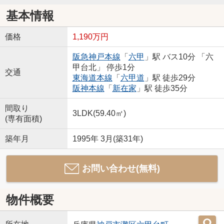
基本情報
価格
1,190万円
阪急神戸本線
「
六甲
」駅 バス10分 「六
甲台北」 停歩1分
交通
東海道本線
「
六甲道
」駅 徒歩29分
阪神本線
「
新在家
」駅 徒歩35分
間取り
3LDK(59.40㎡)
(専有面積)
築年月
1995年 3月(築31年)
お問い合わせ(無料)
物件概要