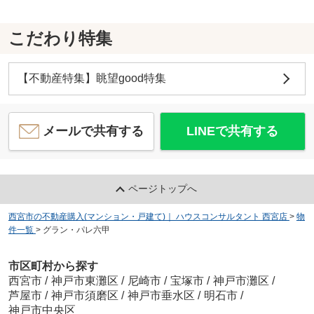
こだわり特集
【不動産特集】眺望good特集
メールで共有する
LINEで共有する
ページトップへ
西宮市の不動産購入(マンション・戸建て)｜ ハウスコンサルタント 西宮店
>
物
件一覧
>
グラン・パレ六甲
市区町村から探す
西宮市
/
神戸市東灘区
/
尼崎市
/
宝塚市
/
神戸市灘区
/
芦屋市
/
神戸市須磨区
/
神戸市垂水区
/
明石市
/
神戸市中央区