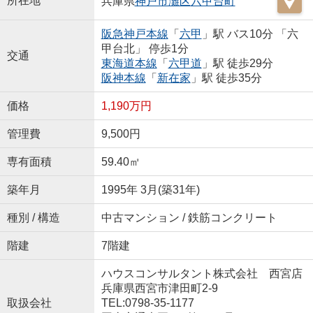
所在地
兵庫県
神戸市灘区
六甲台町
阪急神戸本線
「
六甲
」駅 バス10分 「六
甲台北」 停歩1分
交通
東海道本線
「
六甲道
」駅 徒歩29分
阪神本線
「
新在家
」駅 徒歩35分
価格
1,190万円
管理費
9,500円
専有面積
59.40㎡
築年月
1995年 3月(築31年)
種別 / 構造
中古マンション / 鉄筋コンクリート
階建
7階建
ハウスコンサルタント株式会社 西宮店
兵庫県西宮市津田町2-9
取扱会社
TEL:0798-35-1177