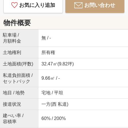
お気に入り追加
お問い合わせ
物件概要
駐車場 /
無 / -
月額料金
土地権利
所有権
土地面積(坪数)
32.47㎡(9.82坪)
私道負担面積 /
9.66㎡ / -
セットバック
地目 / 地勢
宅地 / 平坦
接道状況
一方(西 私道)
建ぺい率 /
60% / 200%
容積率