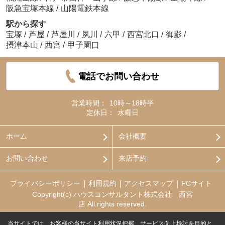
阪急宝塚本線
/
山陽電鉄本線
駅から探す
宝塚
/
芦屋
/
芦屋川
/
夙川
/
六甲
/
西宮北口
/
御影
/
摂津本山
/
西宮
/
甲子園口
電話でお問い合わせ
営業時間：
10時～18時半
定休日：
水曜日
ホーム
会社概要
お問い合わせ
来店予約
プライバシーポリシー
利用規約
アクセスマップ
PCサイト
Copyright(c) ハウスコンサルタント株式会社 西宮
店 All rights reserved.
当サイトでは、お客様の当サイト利用状況把握、サービス向上検討を目的と