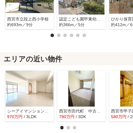
西宮市立段上西小学校
認定こども園甲東幼稚園
ひかり保育
約693m／9分
約366m／5分
約412m／
エリアの近い物件
シーアイマンション甲陽園
西宮市田代町 中古戸建
970
万
円
/ 3LDK
780
万
円
/ 3DK
580
万
円
/ 