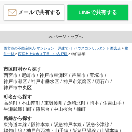
メールで共有する
LINEで共有する
ページトップへ
西宮市の不動産購入(マンション・戸建て)｜ ハウスコンサルタント 西宮店
>
物
件一覧
>
西宮市上大市３丁目 中古戸建
>
物件詳細
市区町村から探す
西宮市
/
尼崎市
/
神戸市東灘区
/
芦屋市
/
宝塚市
/
神戸市灘区
/
神戸市垂水区
/
神戸市須磨区
/
明石市
/
神戸市中央区
町名から探す
高須町
/
本山南町
/
東難波町
/
魚崎北町
/
岡本
/
住吉山手
/
生瀬武庫川町
/
篠原台
/
中山桜台
/
楠町
路線から探す
東海道本線
/
阪神本線
/
阪急神戸本線
/
阪急今津線
/
福知山線
/
神戸市西神・山手線
/
阪急甲陽線
/
山陽本線
/