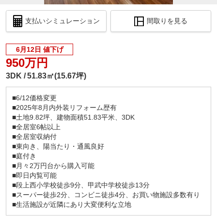
支払いシミュレーション
間取りを見る
6月12日 値下げ
950万円
3DK
51.83㎡(15.67坪)
■6/12価格変更
■2025年8月内外装リフォーム歴有
■土地9.82坪、建物面積51.83平米、3DK
■全居室6帖以上
■全居室収納付
■東向き、陽当たり・通風良好
■庭付き
■月々2万円台から購入可能
■即日内覧可能
■段上西小学校徒歩9分、甲武中学校徒歩13分
■スーパー徒歩2分、コンビニ徒歩4分、お買い物施設多数有り
■生活施設が近隣にあり大変便利な立地