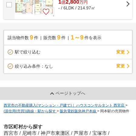
1
2,800
億
万
円
- / 6LDK / 214.97㎡
9
9
1～9
該当物件数
件
販売数
件
件を表示
駅で絞り込む
変更
変更
絞り込み条件：
なし
ページトップへ
西宮市の不動産購入(マンション・戸建て)｜ ハウスコンサルタント 西宮店
>
(居住用(売買))路線・駅から探す
>
阪急電鉄阪急神戸本線
>
岡本駅の売買物件
市区町村から探す
西宮市
/
尼崎市
/
神戸市東灘区
/
芦屋市
/
宝塚市
/