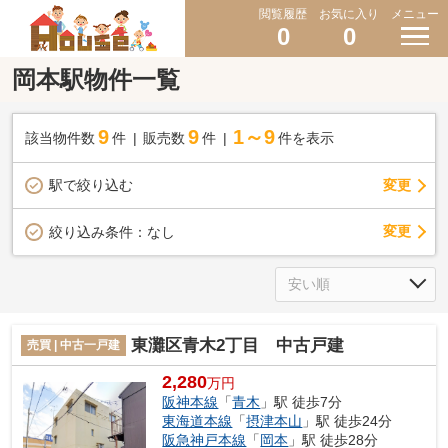
閲覧履歴
お気に入り
メニュー
0
0
岡本駅物件一覧
9
9
1～9
該当物件数
件
販売数
件
件を表示
駅で絞り込む
変更
変更
絞り込み条件：
なし
東灘区青木2丁目 中古戸建
売買 | 中古一戸建
2,280
万円
阪神本線
「
青木
」駅 徒歩7分
東海道本線
「
摂津本山
」駅 徒歩24分
阪急神戸本線
「
岡本
」駅 徒歩28分