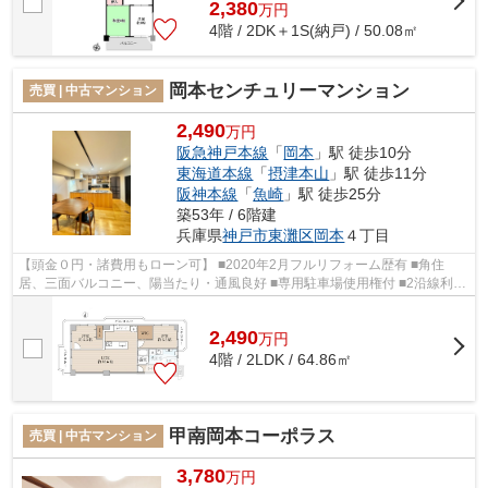
2,380
万
円
4階 / 2DK＋1S(納戸) / 50.08㎡
岡本センチュリーマンション
売買 | 中古マンション
2,490
万円
阪急神戸本線
「
岡本
」駅 徒歩10分
東海道本線
「
摂津本山
」駅 徒歩11分
阪神本線
「
魚崎
」駅 徒歩25分
築53年 / 6階建
兵庫県
神戸市東灘区
岡本
４丁目
【頭金０円・諸費用もローン可】 ■2020年2月フルリフォーム歴有 ■角住
居、三面バルコニー、陽当たり・通風良好 ■専用駐車場使用権付 ■2沿線利用
可能 ■食洗機付きのお洒落なキッチン ■...
2,490
万
円
4階 / 2LDK / 64.86㎡
甲南岡本コーポラス
売買 | 中古マンション
3,780
万円