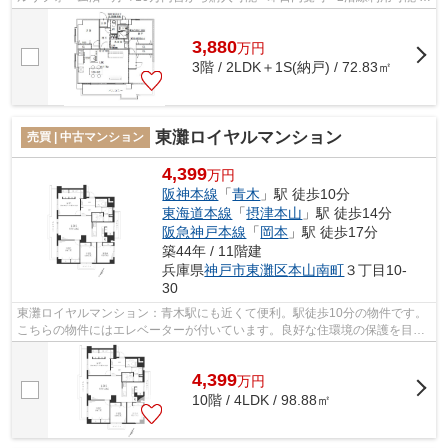
角住戸、バルコニー南東向き、陽当...
3,880
万
円
3階 / 2LDK＋1S(納戸) / 72.83㎡
東灘ロイヤルマンション
売買 | 中古マンション
4,399
万円
阪神本線
「
青木
」駅 徒歩10分
東海道本線
「
摂津本山
」駅 徒歩14分
阪急神戸本線
「
岡本
」駅 徒歩17分
築44年 / 11階建
兵庫県
神戸市東灘区
本山南町
３丁目10-
30
東灘ロイヤルマンション：青木駅にも近くて便利。駅徒歩10分の物件です。
こちらの物件にはエレベーターが付いています。良好な住環境の保護を目的
とした第一種住居地域にあります。新...
4,399
万
円
10階 / 4LDK / 98.88㎡