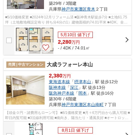
築29年 / 3階建
兵庫県
神戸市東灘区
青木
２丁目
■5/10価格変更 ■2024年12月リフォーム済 ■阪神青木駅徒歩7分 ■土地61.75
坪（土地敷地権設定有り 持ち分4分の1）建物面積約74.01平米 ■4DK、全居
室フローリング ■南向きバルコニー、2面...
5月10日 値下げ
2,280
万
円
- / 4DK / 74.01㎡
大成ラフォーレ本山
売買 | 中古マンション
2,380
万円
東海道本線
「
摂津本山
」駅 徒歩12分
阪神本線
「
深江
」駅 徒歩13分
阪急神戸本線
「
岡本
」駅 徒歩16分
築30年 / 6階建
兵庫県
神戸市東灘区
本山南町
７丁目
【頭金０円・諸費用もローン可】 ■8/1価格変更 ■月々6万円台から購入可能 ■
即日内覧可能 ■3沿線利用可能 ■南向き、陽当たり・通風良好 ■オートロック
付 ■本山南小学校徒歩4分、本山...
8月1日 値下げ