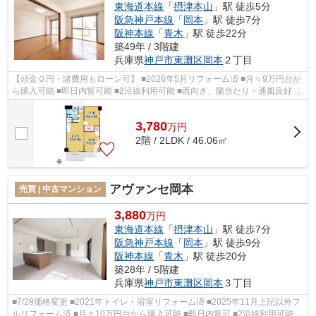
東海道本線
「
摂津本山
」駅 徒歩5分
阪急神戸本線
「
岡本
」駅 徒歩7分
阪神本線
「
青木
」駅 徒歩22分
築49年 / 3階建
兵庫県
神戸市東灘区
岡本
２丁目
【頭金０円・諸費用もローン可】 ■2026年5月リフォーム済 ■月々9万円台か
ら購入可能 ■即日内覧可能 ■2沿線利用可能 ■西向き、陽当たり・通風良好 ■
食洗機など設備充実 ■本山第一...
3,780
万
円
2階 / 2LDK / 46.06㎡
アヴァンセ岡本
売買 | 中古マンション
3,880
万円
東海道本線
「
摂津本山
」駅 徒歩7分
阪急神戸本線
「
岡本
」駅 徒歩9分
阪神本線
「
青木
」駅 徒歩20分
築28年 / 5階建
兵庫県
神戸市東灘区
岡本
３丁目
■7/28価格変更 ■2021年トイレ・浴室リフォーム済 ■2025年11月上記以外フ
ルリフォーム済 ■月々10万円台から購入可能 ■即日内覧可 ■2沿線利用可能 ■