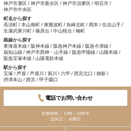
神戸市灘区
/
神戸市垂水区
/
神戸市須磨区
/
明石市
/
神戸市中央区
町名から探す
高須町
/
本山南町
/
東難波町
/
魚崎北町
/
岡本
/
住吉山手
/
生瀬武庫川町
/
篠原台
/
中山桜台
/
楠町
路線から探す
東海道本線
/
阪神本線
/
阪急神戸本線
/
阪急今津線
/
福知山線
/
神戸市西神・山手線
/
阪急甲陽線
/
山陽本線
/
阪急宝塚本線
/
山陽電鉄本線
駅から探す
宝塚
/
芦屋
/
芦屋川
/
夙川
/
六甲
/
西宮北口
/
御影
/
摂津本山
/
西宮
/
甲子園口
電話でお問い合わせ
営業時間：
10時～18時半
定休日：
水曜日