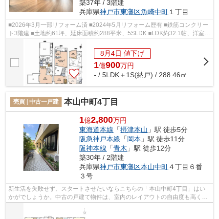
築37年 / 3階建
兵庫県
神戸市東灘区
魚崎中町
１丁目
■2026年3月一部リフォーム済 ■2024年5月リフォーム歴有 ■鉄筋コンクリー
ト3階建 ■土地約61坪、延床面積約288平米、5SLDK ■LDK約32.1帖、洋室
26.6帖 ■駐車スペース2台 ■３駅２沿線利用...
8月4日 値下げ
1
900
億
万
円
- / 5LDK＋1S(納戸) / 288.46㎡
本山中町4丁目
売買 | 中古一戸建
1
2,800
億
万円
東海道本線
「
摂津本山
」駅 徒歩5分
阪急神戸本線
「
岡本
」駅 徒歩11分
阪神本線
「
青木
」駅 徒歩12分
築30年 / 2階建
兵庫県
神戸市東灘区
本山中町
４丁目６番
３号
新生活を失敗せず、スタートさせたいならこちらの「本山中町4丁目」はい
かがでしょうか。中古の戸建て物件は、室内のレイアウトの自由度も高く好
みの部屋を作れます。快適な住宅市街地...