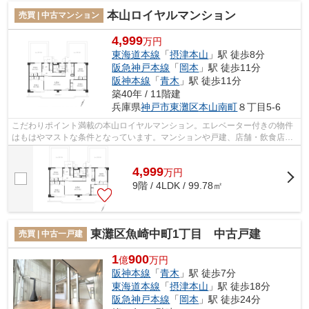
本山ロイヤルマンション
売買 | 中古マンション
4,999
万円
東海道本線
「
摂津本山
」駅 徒歩8分
阪急神戸本線
「
岡本
」駅 徒歩11分
阪神本線
「
青木
」駅 徒歩11分
築40年 / 11階建
兵庫県
神戸市東灘区
本山南町
８丁目5-6
こだわりポイント満載の本山ロイヤルマンション。エレベーター付きの物件
はもはやマストな条件となっています。マンションや戸建、店舗・飲食店・
事務所などが混在する街並みが広がる...
4,999
万
円
9階 / 4LDK / 99.78㎡
東灘区魚崎中町1丁目 中古戸建
売買 | 中古一戸建
1
900
億
万円
阪神本線
「
青木
」駅 徒歩7分
東海道本線
「
摂津本山
」駅 徒歩18分
阪急神戸本線
「
岡本
」駅 徒歩24分