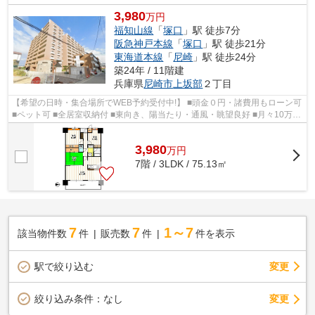
3,980
万円
福知山線
「
塚口
」駅 徒歩7分
阪急神戸本線
「
塚口
」駅 徒歩21分
東海道本線
「
尼崎
」駅 徒歩24分
築24年 / 11階建
兵庫県
尼崎市
上坂部
２丁目
【希望の日時・集合場所でWEB予約受付中!】 ■頭金０円・諸費用もローン可
■ペット可 ■全居室収納付 ■東向き、陽当たり・通風・眺望良好 ■月々10万円
台から購入可能 ■浴室乾燥機・食...
3,980
万
円
7階 / 3LDK / 75.13㎡
7
7
1～7
該当物件数
件
販売数
件
件を表示
駅で絞り込む
変更
変更
絞り込み条件：
なし