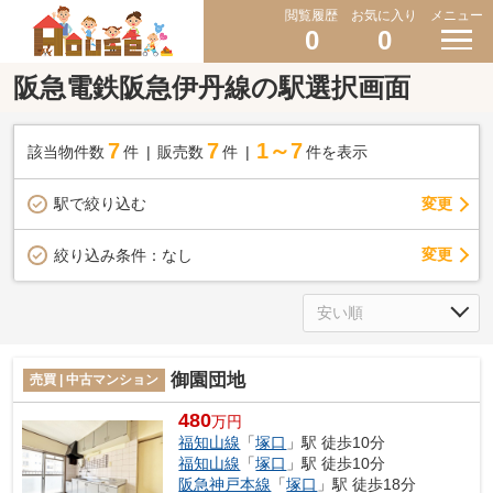
閲覧履歴
お気に入り
メニュー
0
0
阪急電鉄阪急伊丹線の駅選択画面
7
7
1～7
該当物件数
件
販売数
件
件を表示
駅で絞り込む
変更
変更
絞り込み条件：
なし
御園団地
売買 | 中古マンション
480
万円
福知山線
「
塚口
」駅 徒歩10分
福知山線
「
塚口
」駅 徒歩10分
阪急神戸本線
「
塚口
」駅 徒歩18分