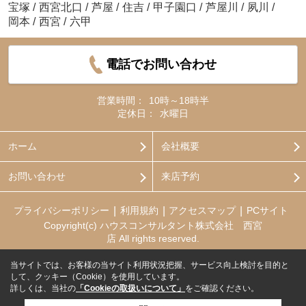
宝塚
/
西宮北口
/
芦屋
/
住吉
/
甲子園口
/
芦屋川
/
夙川
/
岡本
/
西宮
/
六甲
電話でお問い合わせ
営業時間：
10時～18時半
定休日：
水曜日
ホーム
会社概要
お問い合わせ
来店予約
プライバシーポリシー
利用規約
アクセスマップ
PCサイト
Copyright(c) ハウスコンサルタント株式会社 西宮
店 All rights reserved.
当サイトでは、お客様の当サイト利用状況把握、サービス向上検討を目的と
して、クッキー（Cookie）を使用しています。
詳しくは、当社の
「Cookieの取扱いについて」
をご確認ください。