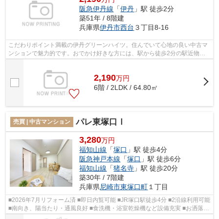
阪急伊丹線
「
伊丹
」駅 徒歩2分
築51年 / 8階建
兵庫県
伊丹市
西台
３丁目8-16
こだわりポイント満載の伊丹グリーンハイツ。住んでいて心地の良い中古マ
ンションで魅力的です。おでかけ好きな方には、駅から徒歩2分の駅近物件
がおすすめです。昇り降りが楽になるエ...
2,190
万
円
6階 / 2LDK / 64.80㎡
パレ東塚口Ⅰ
売買 | 中古マンション
3,280
万円
福知山線
「
塚口
」駅 徒歩4分
阪急神戸本線
「
塚口
」駅 徒歩6分
福知山線
「
猪名寺
」駅 徒歩20分
築30年 / 7階建
兵庫県
尼崎市
東塚口町
１丁目
■2026年7月リフォーム済 ■即日内覧可能 ■JR塚口駅徒歩4分 ■2沿線利用可能
■南向き、陽当たり・通風良好 ■食洗機・浴室乾燥機など設備充実 ■お洒落な
デザイナーズマンション ■窓付き・...