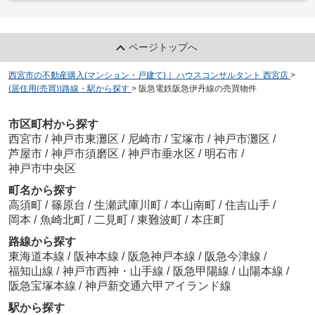
ページトップへ
西宮市の不動産購入(マンション・戸建て)｜ ハウスコンサルタント 西宮店
>
(居住用(売買))路線・駅から探す
>
阪急電鉄阪急伊丹線の売買物件
市区町村から探す
西宮市
/
神戸市東灘区
/
尼崎市
/
宝塚市
/
神戸市灘区
/
芦屋市
/
神戸市須磨区
/
神戸市垂水区
/
明石市
/
神戸市中央区
町名から探す
高須町
/
篠原台
/
生瀬武庫川町
/
本山南町
/
住吉山手
/
岡本
/
魚崎北町
/
二見町
/
東難波町
/
本庄町
路線から探す
東海道本線
/
阪神本線
/
阪急神戸本線
/
阪急今津線
/
福知山線
/
神戸市西神・山手線
/
阪急甲陽線
/
山陽本線
/
阪急宝塚本線
/
神戸新交通六甲アイランド線
駅から探す