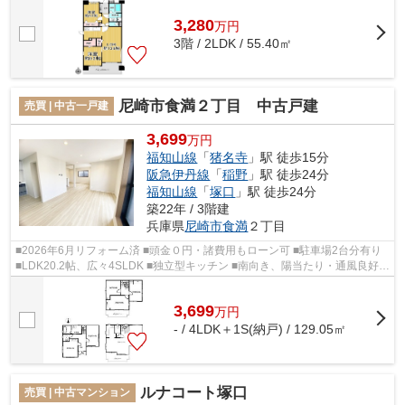
3,280
万
円
3階 / 2LDK / 55.40㎡
尼崎市食満２丁目 中古戸建
売買 | 中古一戸建
3,699
万円
福知山線
「
猪名寺
」駅 徒歩15分
阪急伊丹線
「
稲野
」駅 徒歩24分
福知山線
「
塚口
」駅 徒歩24分
築22年 / 3階建
兵庫県
尼崎市
食満
２丁目
■2026年6月リフォーム済 ■頭金０円・諸費用もローン可 ■駐車場2台分有り
■LDK20.2帖、広々4SLDK ■独立型キッチン ■南向き、陽当たり・通風良好 ■
月々10万円台から購入可能 ■即日内覧...
3,699
万
円
- / 4LDK＋1S(納戸) / 129.05㎡
ルナコート塚口
売買 | 中古マンション