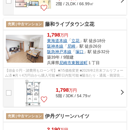
2階 / 2LDK / 66.99㎡
藤和ライブタウン立花
売買 | 中古マンション
1,798
万円
東海道本線
「
立花
」駅 徒歩18分
阪神本線
「
尼崎
」駅 徒歩26分
阪急神戸本線
「
塚口
」駅 徒歩32分
築39年 / 9階建
兵庫県
尼崎市
東難波町
１丁目
【頭金０円・諸費用もローン可】 ■7/5価格変更 ■2026年2月末フルリフォー
ム済 ■月々4万円台から購入可能 ■即日内覧可能 ■陽当たり・通風・眺望良好
■食洗機・浴室乾燥機など設備充実...
1,798
万
円
5階 / 3DK / 54.79㎡
伊丹グリーンハイツ
売買 | 中古マンション
2,190
万円