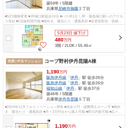
築59年 / 5階建
兵庫県
尼崎市
御園
２丁目
■5/23価格変更 ■JR塚口駅徒歩10分 ■バス停1分！JR・阪急塚口駅へのアクセ
ス良好 ■2沿線利用可能 ■南向き、陽当たり・通風良好 ■全居室彩光・収納有
り ■水廻り窓付き、換気・採光良好 ■...
5月23日 値下げ
480
万
円
3階 / 2LDK / 55.46㎡
コープ野村伊丹昆陽A棟
売買 | 中古マンション
1,190
万円
阪急伊丹線
「
伊丹
」駅 徒歩26分
阪急伊丹線
「
伊丹
」駅 徒歩26分
福知山線
「
伊丹
」駅 徒歩37分
築46年 / 5階建
兵庫県
伊丹市
昆陽
５丁目
■2024年12月フルリノベーション歴有 ■頭金０円・諸費用もローン可 ■南向
き、陽当たり・通風良好 ■月々3万円台から購入可能 ■即日内覧可能 ■広々空
間をお好きにアレンジできるスタイ...
1,190
万
円