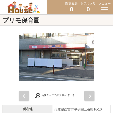
閲覧履歴
お気に入り
メニュー
0
0
プリモ保育園
前
次
画像タップで拡大表示【
1
/1】
所在地
兵庫県西宮市甲子園五番町16-10