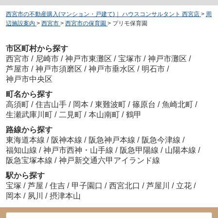
西宮市の不動産購入(マンション・戸建て)｜ ハウスコンサルタント 西宮店
>
周
辺施設案内
>
西宮市
>
西宮市の保育園
>
プリモ保育園
市区町村から探す
西宮市
/
尼崎市
/
神戸市東灘区
/
宝塚市
/
神戸市灘区
/
芦屋市
/
神戸市須磨区
/
神戸市垂水区
/
明石市
/
神戸市中央区
町名から探す
高須町
/
住吉山手
/
岡本
/
東難波町
/
篠原台
/
魚崎北町
/
生瀬武庫川町
/
二見町
/
本山南町
/
鶴甲
路線から探す
東海道本線
/
阪神本線
/
阪急神戸本線
/
阪急今津線
/
福知山線
/
神戸市西神・山手線
/
阪急甲陽線
/
山陽本線
/
阪急宝塚本線
/
神戸新交通六甲アイランド線
駅から探す
宝塚
/
芦屋
/
住吉
/
甲子園口
/
西宮北口
/
芦屋川
/
立花
/
岡本
/
夙川
/
摂津本山