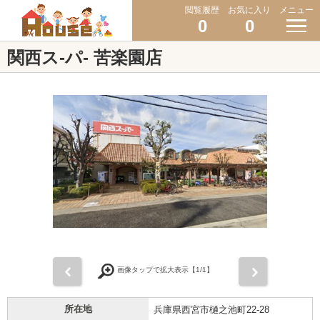
閲覧履歴
お気に入り
メニュー
0
0
関西ス-パ- 苦楽園店
前
次
画像タップで拡大表示【
1
/1】
所在地
兵庫県西宮市樋之池町22-28