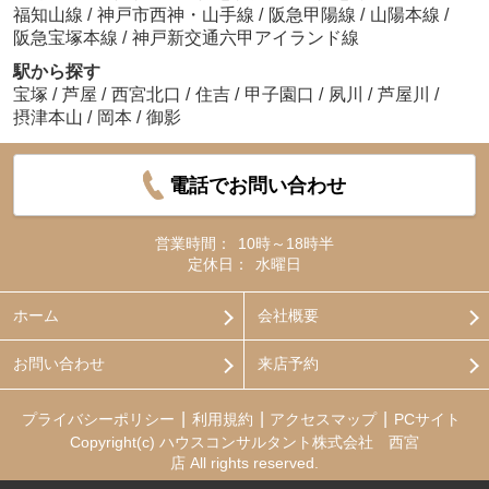
福知山線
/
神戸市西神・山手線
/
阪急甲陽線
/
山陽本線
/
阪急宝塚本線
/
神戸新交通六甲アイランド線
駅から探す
宝塚
/
芦屋
/
西宮北口
/
住吉
/
甲子園口
/
夙川
/
芦屋川
/
摂津本山
/
岡本
/
御影
電話でお問い合わせ
営業時間：
10時～18時半
定休日：
水曜日
ホーム
会社概要
お問い合わせ
来店予約
プライバシーポリシー
利用規約
アクセスマップ
PCサイト
Copyright(c) ハウスコンサルタント株式会社 西宮
店 All rights reserved.