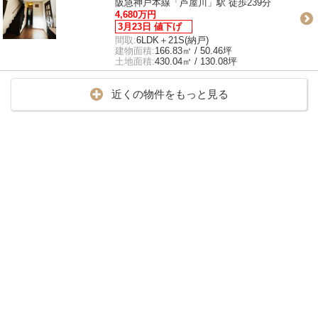
阪急神戸本線「芦屋川」駅 徒歩239分
4,680万円
3月23日 値下げ
間取:
6LDK＋21S(納戸)
建物面積:
166.83㎡ / 50.46坪
土地面積:
430.04㎡ / 130.08坪
近くの物件をもっと見る