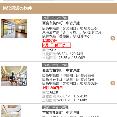
施設周辺の物件
売買｜中古一戸建
西宮市美作町 中古戸建
阪急甲陽線「苦楽園口」駅 徒歩15分
東海道本線「さくら夙川」駅 徒歩32分
阪神本線「香櫨園」駅 徒歩36分
1,180万円
8月8日 値下げ
間取:
5DK
建物面積:
98.32㎡ / 29.74坪
土地面積:
125.85㎡ / 38.06坪
売買｜中古一戸建
西宮市柏堂町 中古戸建
阪急甲陽線「甲陽園」駅 徒歩25分
阪急神戸本線「夙川」駅 徒歩42分
阪急甲陽線「苦楽園口」駅 徒歩32分
1億4,800万円
間取:
6LDK
建物面積:
460.87㎡ / 139.41坪
土地面積:
521.00㎡ / 157.60坪
売買｜中古一戸建
芦屋市奥池町 中古戸建