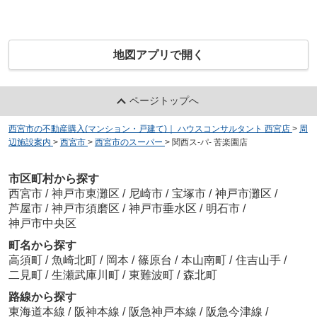
地図アプリで開く
ページトップへ
西宮市の不動産購入(マンション・戸建て)｜ ハウスコンサルタント 西宮店
>
周
辺施設案内
>
西宮市
>
西宮市のスーパー
>
関西ス-パ- 苦楽園店
市区町村から探す
西宮市
/
神戸市東灘区
/
尼崎市
/
宝塚市
/
神戸市灘区
/
芦屋市
/
神戸市須磨区
/
神戸市垂水区
/
明石市
/
神戸市中央区
町名から探す
高須町
/
魚崎北町
/
岡本
/
篠原台
/
本山南町
/
住吉山手
/
二見町
/
生瀬武庫川町
/
東難波町
/
森北町
路線から探す
東海道本線
/
阪神本線
/
阪急神戸本線
/
阪急今津線
/