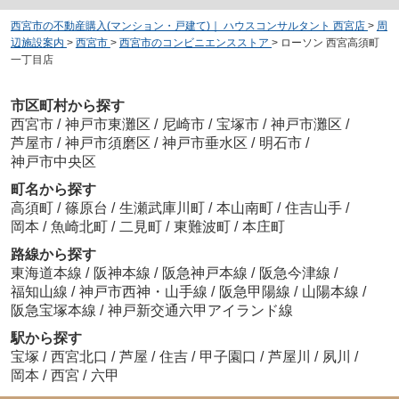
西宮市の不動産購入(マンション・戸建て)｜ ハウスコンサルタント 西宮店
>
周
辺施設案内
>
西宮市
>
西宮市のコンビニエンスストア
>
ローソン 西宮高須町
一丁目店
市区町村から探す
西宮市
/
神戸市東灘区
/
尼崎市
/
宝塚市
/
神戸市灘区
/
芦屋市
/
神戸市須磨区
/
神戸市垂水区
/
明石市
/
神戸市中央区
町名から探す
高須町
/
篠原台
/
生瀬武庫川町
/
本山南町
/
住吉山手
/
岡本
/
魚崎北町
/
二見町
/
東難波町
/
本庄町
路線から探す
東海道本線
/
阪神本線
/
阪急神戸本線
/
阪急今津線
/
福知山線
/
神戸市西神・山手線
/
阪急甲陽線
/
山陽本線
/
阪急宝塚本線
/
神戸新交通六甲アイランド線
駅から探す
宝塚
/
西宮北口
/
芦屋
/
住吉
/
甲子園口
/
芦屋川
/
夙川
/
岡本
/
西宮
/
六甲