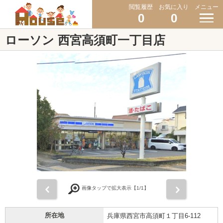
閲覧履歴
お気に入り
メニュー
0
0
ローソン 西宮高須町一丁目店
前
次
画像タップで拡大表示【
1
/1】
所在地
兵庫県西宮市高須町１丁目6-112