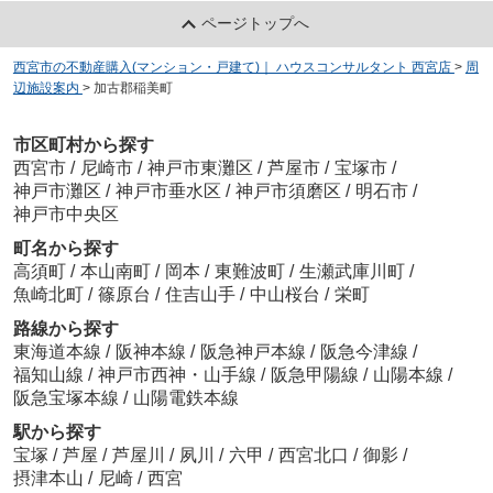
ページトップへ
西宮市の不動産購入(マンション・戸建て)｜ ハウスコンサルタント 西宮店
>
周
辺施設案内
>
加古郡稲美町
市区町村から探す
西宮市
/
尼崎市
/
神戸市東灘区
/
芦屋市
/
宝塚市
/
神戸市灘区
/
神戸市垂水区
/
神戸市須磨区
/
明石市
/
神戸市中央区
町名から探す
高須町
/
本山南町
/
岡本
/
東難波町
/
生瀬武庫川町
/
魚崎北町
/
篠原台
/
住吉山手
/
中山桜台
/
栄町
路線から探す
東海道本線
/
阪神本線
/
阪急神戸本線
/
阪急今津線
/
福知山線
/
神戸市西神・山手線
/
阪急甲陽線
/
山陽本線
/
阪急宝塚本線
/
山陽電鉄本線
駅から探す
宝塚
/
芦屋
/
芦屋川
/
夙川
/
六甲
/
西宮北口
/
御影
/
摂津本山
/
尼崎
/
西宮