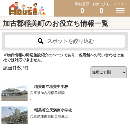
閲覧履歴
お気に入り
メニュー
0
0
加古郡稲美町のお役立ち情報一覧
スポットを絞り込む
※物件情報の周辺施設紹介のページであり、各店舗への問い合わせは当
社では対応できません。
該当件数
7
件
稲美町立稲美中学校
兵庫県加古郡稲美町岡
-
稲美町立天満南小学校
兵庫県加古郡稲美町森安
-