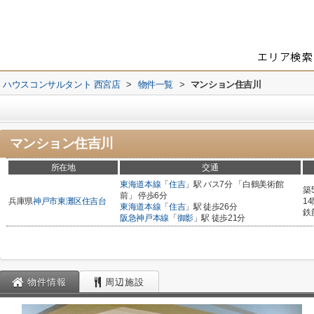
 ハウスコンサルタント 西宮店
>
物件一覧
>
マンション住吉川
マンション住吉川
所在地
交通
東海道本線
「
住吉
」駅 バス7分 「白鶴美術館
築
前」 停歩6分
兵庫県
神戸市東灘区
住吉台
1
東海道本線
「
住吉
」駅 徒歩26分
鉄
阪急神戸本線
「
御影
」駅 徒歩21分
物件情報
周辺施設