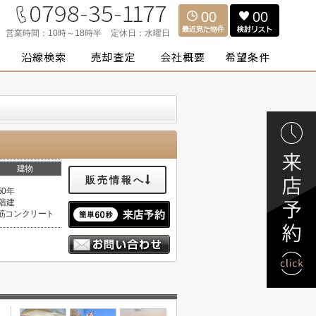
00
00
営業時間：
10時～18時半
定休日：
水曜日
建物
販売情報へ
50年
4階建
筋コンクリート