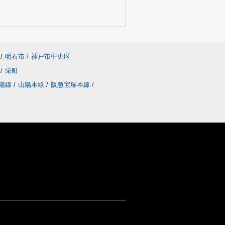
/
明石市
/
神戸市中央区
台
/
栄町
陽線
/
山陽本線
/
阪急宝塚本線
/