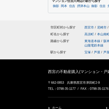
マンション住吉川周辺の駅から探す
御影
岡本
住吉
摂津本山
御影
住吉
市区町村から探す
西宮市
/
尼崎市
/
町名から探す
高須町
/
本山南
路線から探す
東海道本線
/
阪
山陽電鉄本線
駅から探す
宝塚
/
芦屋
/
芦
西宮の不動産購入(マンション・戸
〒662-0853 兵庫県西宮市津田町2-9
TEL：0798-35-1177 / FAX：0798-35-1176
ホーム