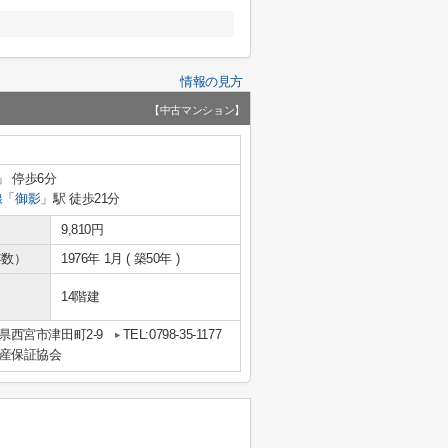
情報の見方
【中古マンション】
」 停歩6分
線
「
御影
」駅 徒歩21分
9,810円
年数）
1976年 1月 ( 築50年 )
14階建
県西宮市津田町2-9
TEL:0798-35-1177
動産保証協会