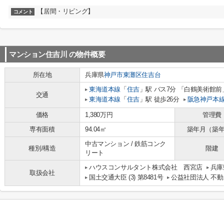
【居間・リビング】
コメント
マンション住吉川
の物件概要
所在地
兵庫県
神戸市東灘区
住吉台
東海道本線
「
住吉
」駅 バス7分 「白鶴美術館前
交通
東海道本線
「
住吉
」駅 徒歩26分
阪急神戸本
価格
1,380万円
管理費
専有面積
94.04㎡
築年月（築
中古マンション / 鉄筋コンク
種別/構造
階建
リート
ハウスコンサルタント株式会社 西宮店
兵庫
取扱会社
国土交通大臣 (3) 第8481号
公益社団法人 不