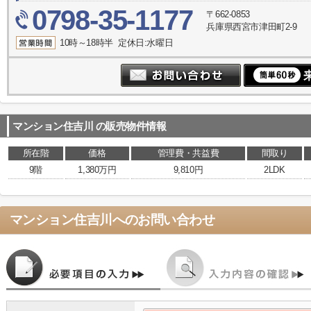
0798-35-1177
〒662-0853
兵庫県西宮市津田町2-9
10時～18時半 定休日:水曜日
マンション住吉川
の販売物件情報
所在階
価格
管理費・共益費
間取り
9階
1,380万円
9,810円
2LDK
マンション住吉川
へのお問い合わせ