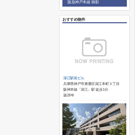
阪急神戸本線 御影
おすすめ物件
深江駅前ビル
兵庫県神戸市東灘区深江本町３丁目
阪神本線「深江」駅 徒歩1分
築28年