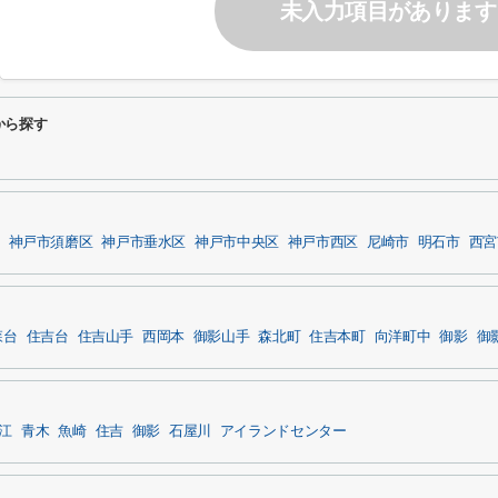
未入力項目があります
から探す
神戸市須磨区
神戸市垂水区
神戸市中央区
神戸市西区
尼崎市
明石市
西宮
森台
住吉台
住吉山手
西岡本
御影山手
森北町
住吉本町
向洋町中
御影
御
江
青木
魚崎
住吉
御影
石屋川
アイランドセンター