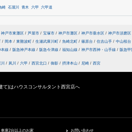
魚崎
石屋川
青木
六甲
六甲道
神戸市東灘区
/
芦屋市
/
宝塚市
/
神戸市灘区
/
神戸市垂水区
/
神戸市須磨区
町
/
岡本
/
東難波町
/
生瀬武庫川町
/
魚崎北町
/
篠原台
/
住吉山手
/
中山桜
神本線
/
阪急神戸本線
/
阪急今津線
/
福知山線
/
神戸市西神・山手線
/
阪急甲
屋川
/
夙川
/
六甲
/
西宮北口
/
御影
/
摂津本山
/
尼崎
/
西宮
建て)はハウスコンサルタント西宮店へ
車庫2台以上のお家
お問い合わせ