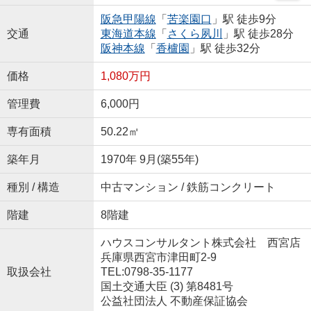
阪急甲陽線
「
苦楽園口
」駅 徒歩9分
交通
東海道本線
「
さくら夙川
」駅 徒歩28分
阪神本線
「
香櫨園
」駅 徒歩32分
価格
1,080万円
管理費
6,000円
専有面積
50.22㎡
築年月
1970年 9月(築55年)
種別 / 構造
中古マンション / 鉄筋コンクリート
階建
8階建
ハウスコンサルタント株式会社 西宮店
兵庫県西宮市津田町2-9
取扱会社
TEL:0798-35-1177
国土交通大臣 (3) 第8481号
公益社団法人 不動産保証協会