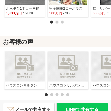
北六甲台1丁目一戸建
甲子園第2コーポラス
1,480
万
円
/ 5LDK
580
万
円
/ 3DK
630
万
円
/ 
お客様の声
ハウスコンサルタント株式会社西宮店
ハウスコンサルタント株式会社西宮店
メールで共有する
LINEで共有する