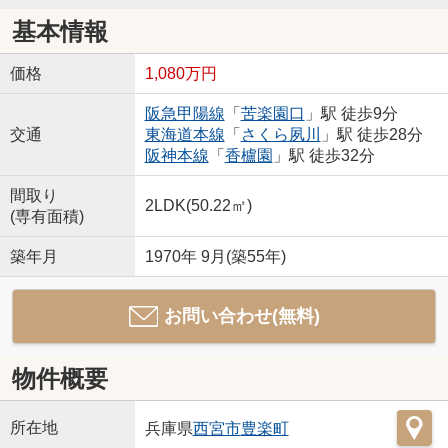
基本情報
価格
1,080万円
阪急甲陽線
「
苦楽園口
」駅 徒歩9分
交通
東海道本線
「
さくら夙川
」駅 徒歩28分
阪神本線
「
香櫨園
」駅 徒歩32分
間取り
2LDK(50.22㎡)
(専有面積)
築年月
1970年 9月(築55年)
お問い合わせ(無料)
物件概要
所在地
兵庫県
西宮市
豊楽町