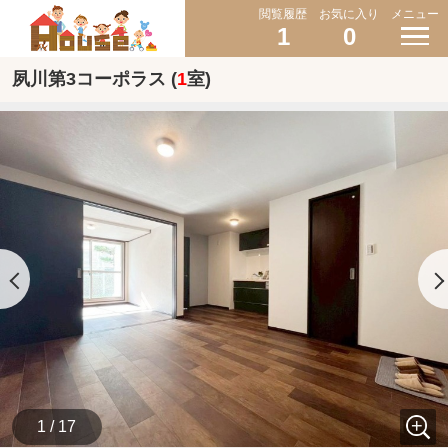
閲覧履歴
お気に入り
メニュー
1
0
夙川第3コーポラス (
1
室)
1 / 17