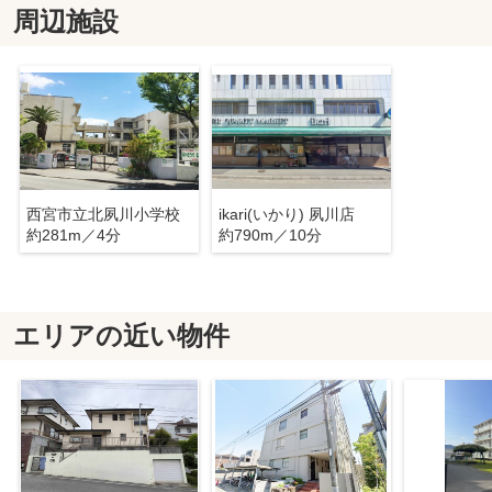
周辺施設
西宮市立北夙川小学校
ikari(いかり) 夙川店
約281m／4分
約790m／10分
エリアの近い物件