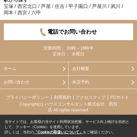
宝塚
/
西宮北口
/
芦屋
/
住吉
/
甲子園口
/
芦屋川
/
夙川
/
岡本
/
西宮
/
六甲
電話でお問い合わせ
営業時間：
10時～18時半
定休日：
水曜日
ホーム
会社概要
お問い合わせ
来店予約
プライバシーポリシー
利用規約
アクセスマップ
PCサイト
Copyright(c) ハウスコンサルタント株式会社 西宮
店 All rights reserved.
当サイトでは、お客様の当サイト利用状況把握、サービス向上検討を目的と
して、クッキー（Cookie）を使用しています。
詳しくは、当社の
「Cookieの取扱いについて」
をご確認ください。