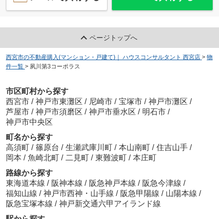
ページトップへ
西宮市の不動産購入(マンション・戸建て)｜ ハウスコンサルタント 西宮店
>
物
件一覧
>
夙川第3コーポラス
市区町村から探す
西宮市
/
神戸市東灘区
/
尼崎市
/
宝塚市
/
神戸市灘区
/
芦屋市
/
神戸市須磨区
/
神戸市垂水区
/
明石市
/
神戸市中央区
町名から探す
高須町
/
篠原台
/
生瀬武庫川町
/
本山南町
/
住吉山手
/
岡本
/
魚崎北町
/
二見町
/
東難波町
/
本庄町
路線から探す
東海道本線
/
阪神本線
/
阪急神戸本線
/
阪急今津線
/
福知山線
/
神戸市西神・山手線
/
阪急甲陽線
/
山陽本線
/
阪急宝塚本線
/
神戸新交通六甲アイランド線
駅から探す